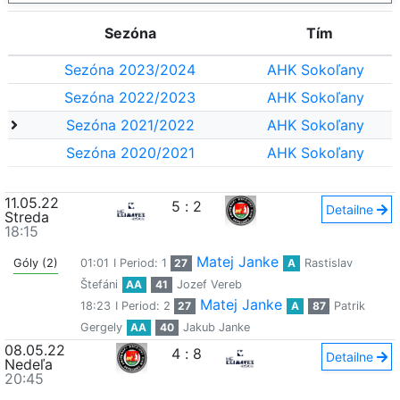
Sezóna
Tím
Sezóna 2023/2024
AHK Sokoľany
Sezóna 2022/2023
AHK Sokoľany
Sezóna 2021/2022
AHK Sokoľany
Sezóna 2020/2021
AHK Sokoľany
11.05.22
5
:
2
Detailne
Streda
18:15
Matej Janke
Góly (2)
01:01
I Period: 1
27
A
Rastislav
Štefáni
AA
41
Jozef Vereb
Matej Janke
18:23
I Period: 2
27
A
87
Patrik
Gergely
AA
40
Jakub Janke
08.05.22
4
:
8
Detailne
Nedeľa
20:45