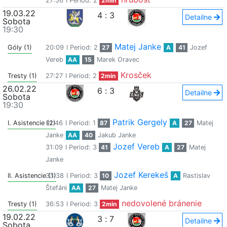
27:56
I Period: 2
2min
19.03.22
4
:
3
Detailne
Sobota
19:30
Matej Janke
Góly (1)
20:09
I Period: 2
27
A
41
Jozef
Vereb
AA
15
Marek Oravec
Krosček
Tresty (1)
27:27
I Period: 2
2min
26.02.22
6
:
3
Detailne
Sobota
19:30
Patrik Gergely
I. Asistencie (2)
01:46
I Period: 1
87
A
27
Matej
Janke
AA
40
Jakub Janke
Jozef Vereb
31:09
I Period: 3
41
A
27
Matej
Janke
Jozef Kerekeš
II. Asistencie (1)
33:38
I Period: 3
10
A
Rastislav
Štefáni
AA
27
Matej Janke
nedovolené bránenie
Tresty (1)
36:53
I Period: 3
2min
19.02.22
3
:
7
Detailne
Sobota