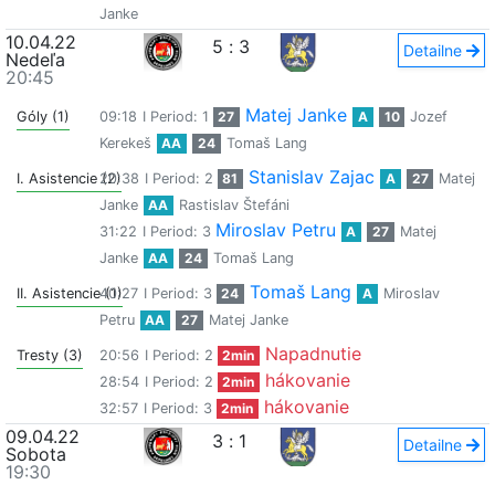
Janke
10.04.22
5
:
3
Detailne
Nedeľa
20:45
Matej Janke
Góly (1)
09:18
I Period: 1
27
A
10
Jozef
Kerekeš
AA
24
Tomaš Lang
Stanislav Zajac
I. Asistencie (2)
20:38
I Period: 2
81
A
27
Matej
Janke
AA
Rastislav Štefáni
Miroslav Petru
31:22
I Period: 3
A
27
Matej
Janke
AA
24
Tomaš Lang
Tomaš Lang
II. Asistencie (1)
40:27
I Period: 3
24
A
Miroslav
Petru
AA
27
Matej Janke
Napadnutie
Tresty (3)
20:56
I Period: 2
2min
hákovanie
28:54
I Period: 2
2min
hákovanie
32:57
I Period: 3
2min
09.04.22
3
:
1
Detailne
Sobota
19:30