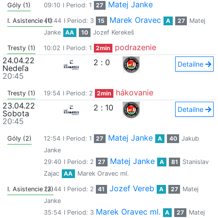
Matej Janke
Góly (1)
09:10
I Period: 1
27
Marek Oravec
I. Asistencie (1)
40:44
I Period: 3
15
A
27
Matej
Janke
AA
10
Jozef Kerekeš
podrazenie
Tresty (1)
10:02
I Period: 1
2min
24.04.22
2
:
0
Detailne
Nedeľa
20:45
hákovanie
Tresty (1)
19:54
I Period: 2
2min
23.04.22
2
:
10
Detailne
Sobota
20:45
Matej Janke
Góly (2)
12:54
I Period: 1
27
A
40
Jakub
Janke
Matej Janke
29:40
I Period: 2
27
A
81
Stanislav
Zajac
AA
Marek Oravec ml.
Jozef Vereb
I. Asistencie (2)
24:44
I Period: 2
41
A
27
Matej
Janke
Marek Oravec ml.
35:54
I Period: 3
A
27
Matej