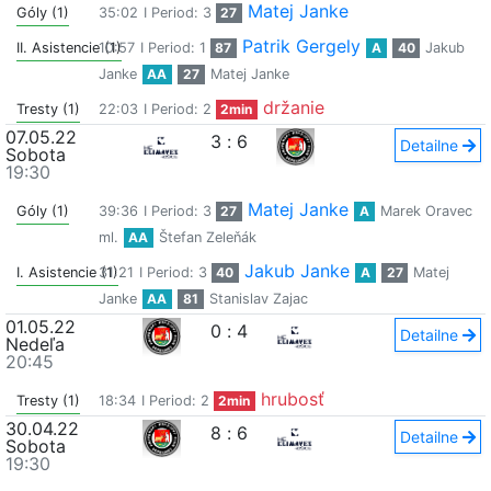
Matej Janke
Góly (1)
35:02
I Period: 3
27
Patrik Gergely
II. Asistencie (1)
10:57
I Period: 1
87
A
40
Jakub
Janke
AA
27
Matej Janke
držanie
Tresty (1)
22:03
I Period: 2
2min
07.05.22
3
:
6
Detailne
Sobota
19:30
Matej Janke
Góly (1)
39:36
I Period: 3
27
A
Marek Oravec
ml.
AA
Štefan Zeleňák
Jakub Janke
I. Asistencie (1)
31:21
I Period: 3
40
A
27
Matej
Janke
AA
81
Stanislav Zajac
01.05.22
0
:
4
Detailne
Nedeľa
20:45
hrubosť
Tresty (1)
18:34
I Period: 2
2min
30.04.22
8
:
6
Detailne
Sobota
19:30