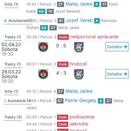
Matej Janke
Góly (1)
16:43
I Period: 2
27
A
17
Peter
Kubík
AA
10
Jozef Kerekeš
Jozef Vereb
II. Asistencie (1)
44:50
I Period: 3
41
A
Rastislav
Štefáni
AA
27
Matej Janke
nešportové správanie
Tresty (1)
39:38
I Period: 3
2min
02.04.22
0
:
5
Detailne
Sobota
19:30
hrubosť
Tresty (1)
28:57
I Period: 2
2min
26.03.22
4
:
3
Detailne
Sobota
19:30
Matej Janke
Góly (1)
45:12
I Period: 4
27
Patrik Gergely
I. Asistencie (1)
14:49
I Period: 1
87
A
27
Matej
Janke
podrazenie
Tresty (3)
02:05
I Period: 1
2min
seknutie
04:44
I Period: 1
2min
hrubosť