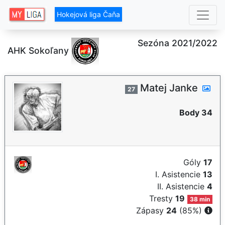
Hokejová liga Čaňa
Sezóna 2021/2022
AHK Sokoľany
Matej Janke
27
Body 34
Góly
17
I. Asistencie
13
II. Asistencie
4
Tresty
19
38 min
Zápasy
24
(85%)