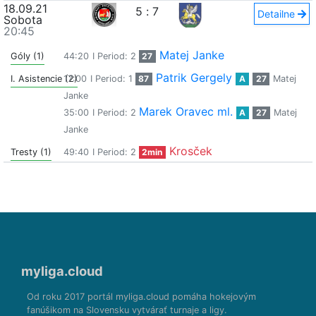
18.09.21
5
:
7
Detailne
Sobota
20:45
Matej Janke
Góly (1)
44:20
I Period: 2
27
Patrik Gergely
I. Asistencie (2)
17:00
I Period: 1
87
A
27
Matej
Janke
Marek Oravec ml.
35:00
I Period: 2
A
27
Matej
Janke
Krosček
Tresty (1)
49:40
I Period: 2
2min
myliga.cloud
Od roku 2017 portál myliga.cloud pomáha hokejovým
fanúšikom na Slovensku vytvárať turnaje a ligy.