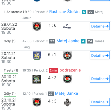
19:30
Rastislav Štefáni
I. Asistencie (1)
23:50
I Period: 2
A
27
Matej
Janke
29.01.22
1
:
6
Detailne
Sobota
19:30
Matej Janke
Góly (1)
42:03
I Period: 3
27
A
24
Tomaš
Lang
20.11.21
6
:
1
Detailne
Sobota
19:30
podrazenie
Tresty (1)
19:35
I Period: 2
2min
30.10.21
4
:
3
Detailne
Sobota
19:30
Matej Janke
Góly (1)
12:10
I Period: 1
27
23.10.21
4
:
3
Detailne
Sobota
19:30