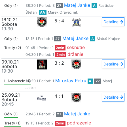
Matej Janke
Góly (1)
38:20
I Period: 3
27
A
Rastislav
Štefáni
AA
Marek Oravec ml.
16.10.21
5
:
4
Detailne
Sobota
19:30
Matej Janke
Góly (1)
13:15
I Period: 1
27
A
Matuš Krajcar
seknutie
Tresty (2)
01:45
I Period: 1
2min
držanie
04:30
I Period: 1
2min
09.10.21
3
:
2
Detailne
Sobota
19:30
Miroslav Petru
I. Asistencie (1)
05:20
I Period: 1
A
27
Matej
Janke
25.09.21
4
:
1
Detailne
Sobota
20:45
Matej Janke
Góly (1)
23:45
I Period: 2
27
podrazenie
Tresty (1)
19:15
I Period: 2
2min