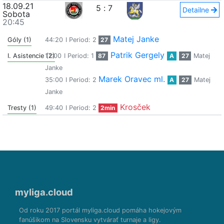
18.09.21
5
:
7
Detailne
Sobota
20:45
Matej Janke
Góly (1)
44:20
I Period: 2
27
Patrik Gergely
I. Asistencie (2)
17:00
I Period: 1
87
A
27
Matej
Janke
Marek Oravec ml.
35:00
I Period: 2
A
27
Matej
Janke
Krosček
Tresty (1)
49:40
I Period: 2
2min
myliga.cloud
Od roku 2017 portál myliga.cloud pomáha hokejovým
fanúšikom na Slovensku vytvárať turnaje a ligy.