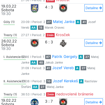
27:56
I Period: 2
2min
19.03.22
4
:
3
Detailne
Sobota
19:30
Matej Janke
Góly (1)
20:09
I Period: 2
27
A
41
Jozef
Vereb
AA
15
Marek Oravec
Krosček
Tresty (1)
27:27
I Period: 2
2min
26.02.22
6
:
3
Detailne
Sobota
19:30
Patrik Gergely
I. Asistencie (2)
01:46
I Period: 1
87
A
27
Matej
Janke
AA
40
Jakub Janke
Jozef Vereb
31:09
I Period: 3
41
A
27
Matej
Janke
Jozef Kerekeš
II. Asistencie (1)
33:38
I Period: 3
10
A
Rastislav
Štefáni
AA
27
Matej Janke
nedovolené bránenie
Tresty (1)
36:53
I Period: 3
2min
19.02.22
3
:
7
Detailne
Sobota