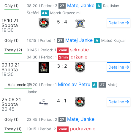
Matej Janke
Góly (1)
38:20
I Period: 3
27
A
Rastislav
Štefáni
AA
Marek Oravec ml.
16.10.21
5
:
4
Detailne
Sobota
19:30
Matej Janke
Góly (1)
13:15
I Period: 1
27
A
Matuš Krajcar
seknutie
Tresty (2)
01:45
I Period: 1
2min
držanie
04:30
I Period: 1
2min
09.10.21
3
:
2
Detailne
Sobota
19:30
Miroslav Petru
I. Asistencie (1)
05:20
I Period: 1
A
27
Matej
Janke
25.09.21
4
:
1
Detailne
Sobota
20:45
Matej Janke
Góly (1)
23:45
I Period: 2
27
podrazenie
Tresty (1)
19:15
I Period: 2
2min