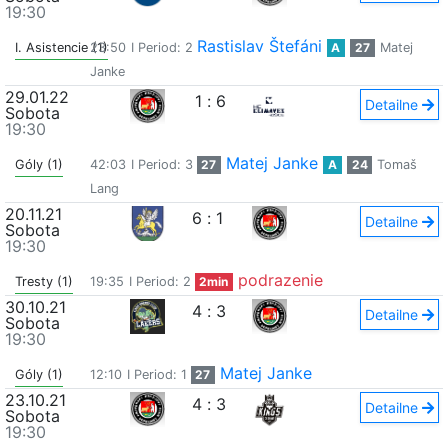
19:30
Rastislav Štefáni
I. Asistencie (1)
23:50
I Period: 2
A
27
Matej
Janke
29.01.22
1
:
6
Detailne
Sobota
19:30
Matej Janke
Góly (1)
42:03
I Period: 3
27
A
24
Tomaš
Lang
20.11.21
6
:
1
Detailne
Sobota
19:30
podrazenie
Tresty (1)
19:35
I Period: 2
2min
30.10.21
4
:
3
Detailne
Sobota
19:30
Matej Janke
Góly (1)
12:10
I Period: 1
27
23.10.21
4
:
3
Detailne
Sobota
19:30