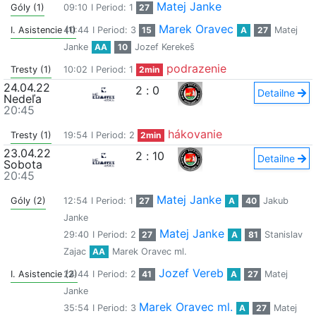
Matej Janke
Góly (1)
09:10
I Period: 1
27
Marek Oravec
I. Asistencie (1)
40:44
I Period: 3
15
A
27
Matej
Janke
AA
10
Jozef Kerekeš
podrazenie
Tresty (1)
10:02
I Period: 1
2min
24.04.22
2
:
0
Detailne
Nedeľa
20:45
hákovanie
Tresty (1)
19:54
I Period: 2
2min
23.04.22
2
:
10
Detailne
Sobota
20:45
Matej Janke
Góly (2)
12:54
I Period: 1
27
A
40
Jakub
Janke
Matej Janke
29:40
I Period: 2
27
A
81
Stanislav
Zajac
AA
Marek Oravec ml.
Jozef Vereb
I. Asistencie (2)
24:44
I Period: 2
41
A
27
Matej
Janke
Marek Oravec ml.
35:54
I Period: 3
A
27
Matej