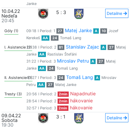
Janke
10.04.22
5
:
3
Detailne
Nedeľa
20:45
Matej Janke
Góly (1)
09:18
I Period: 1
27
A
10
Jozef
Kerekeš
AA
24
Tomaš Lang
Stanislav Zajac
I. Asistencie (2)
20:38
I Period: 2
81
A
27
Matej
Janke
AA
Rastislav Štefáni
Miroslav Petru
31:22
I Period: 3
A
27
Matej
Janke
AA
24
Tomaš Lang
Tomaš Lang
II. Asistencie (1)
40:27
I Period: 3
24
A
Miroslav
Petru
AA
27
Matej Janke
Napadnutie
Tresty (3)
20:56
I Period: 2
2min
hákovanie
28:54
I Period: 2
2min
hákovanie
32:57
I Period: 3
2min
09.04.22
3
:
1
Detailne
Sobota
19:30