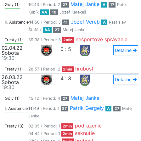
Matej Janke
Góly (1)
16:43
I Period: 2
27
A
17
Peter
Kubík
AA
10
Jozef Kerekeš
Jozef Vereb
II. Asistencie (1)
44:50
I Period: 3
41
A
Rastislav
Štefáni
AA
27
Matej Janke
nešportové správanie
Tresty (1)
39:38
I Period: 3
2min
02.04.22
0
:
5
Detailne
Sobota
19:30
hrubosť
Tresty (1)
28:57
I Period: 2
2min
26.03.22
4
:
3
Detailne
Sobota
19:30
Matej Janke
Góly (1)
45:12
I Period: 4
27
Patrik Gergely
I. Asistencie (1)
14:49
I Period: 1
87
A
27
Matej
Janke
podrazenie
Tresty (3)
02:05
I Period: 1
2min
seknutie
04:44
I Period: 1
2min
hrubosť