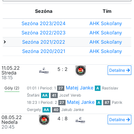
Sezóna
Tím
Sezóna 2023/2024
AHK Sokoľany
Sezóna 2022/2023
AHK Sokoľany
Sezóna 2021/2022
AHK Sokoľany
Sezóna 2020/2021
AHK Sokoľany
11.05.22
5
:
2
Detailne
Streda
18:15
Matej Janke
Góly (2)
01:01
I Period: 1
27
A
Rastislav
Štefáni
AA
41
Jozef Vereb
Matej Janke
18:23
I Period: 2
27
A
87
Patrik
Gergely
AA
40
Jakub Janke
08.05.22
4
:
8
Detailne
Nedeľa
20:45