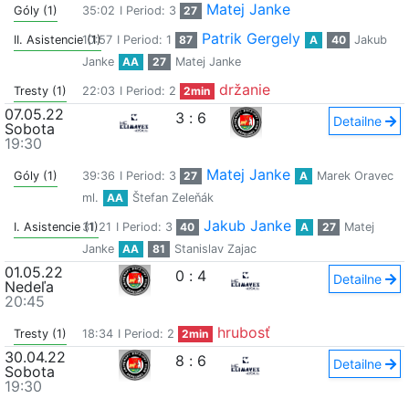
Matej Janke
Góly (1)
35:02
I Period: 3
27
Patrik Gergely
II. Asistencie (1)
10:57
I Period: 1
87
A
40
Jakub
Janke
AA
27
Matej Janke
držanie
Tresty (1)
22:03
I Period: 2
2min
07.05.22
3
:
6
Detailne
Sobota
19:30
Matej Janke
Góly (1)
39:36
I Period: 3
27
A
Marek Oravec
ml.
AA
Štefan Zeleňák
Jakub Janke
I. Asistencie (1)
31:21
I Period: 3
40
A
27
Matej
Janke
AA
81
Stanislav Zajac
01.05.22
0
:
4
Detailne
Nedeľa
20:45
hrubosť
Tresty (1)
18:34
I Period: 2
2min
30.04.22
8
:
6
Detailne
Sobota
19:30