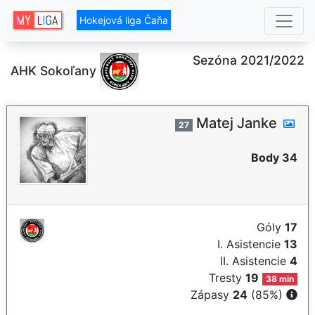
Hokejová liga Čaňa
Sezóna 2021/2022
AHK Sokoľany
Matej Janke
27
Body 34
Góly
17
I. Asistencie
13
II. Asistencie
4
Tresty
19
38 min
Zápasy
24
(85%)