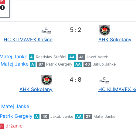
in
5
2
:
HC KLIMAVEX Košice
AHK Sokoľany
Matej Janke
A
Rastislav Štefáni
AA
41
Jozef Vereb
Matej Janke
A
87
Patrik Gergely
AA
40
Jakub Janke
4
8
:
AHK Sokoľany
HC KLIMAVEX K
Matej Janke
Patrik Gergely
A
40
Jakub Janke
AA
27
Matej Janke
držanie
in