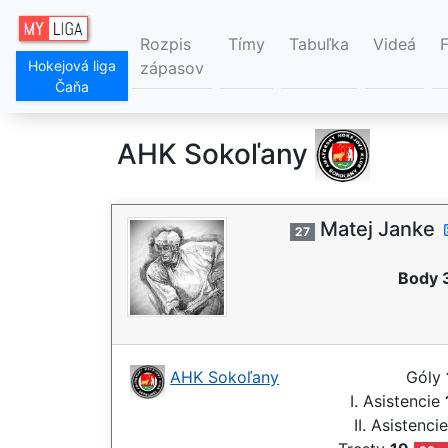
Rozpis
Tímy
Tabuľka
Videá
Hokejová liga
zápasov
Čaňa
AHK Sokoľany
Matej Janke
27
Body 
AHK Sokoľany
Góly
I. Asistencie
II. Asistenci