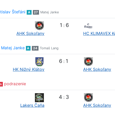
tislav Štefáni
A
27
Matej Janke
1
6
:
AHK Sokoľany
HC KLIMAVEX K
Matej Janke
A
24
Tomaš Lang
6
1
:
HK Nižný Klátov
AHK Sokoľany
podrazenie
n
4
3
:
Lakers Čaňa
AHK Sokoľany