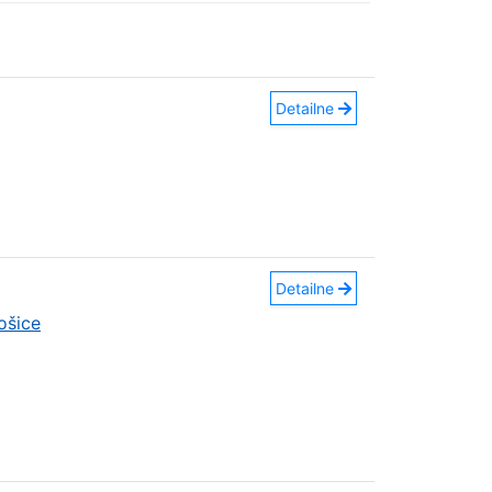
Detailne
Detailne
ošice