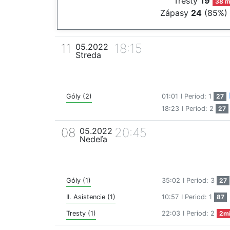
Tresty
19
38 m
Zápasy
24
(85%)
11
18:15
05.2022
Streda
Góly (2)
01:01
I Period: 1
27
18:23
I Period: 2
27
08
20:45
05.2022
Nedeľa
Góly (1)
35:02
I Period: 3
27
II. Asistencie (1)
10:57
I Period: 1
87
Tresty (1)
22:03
I Period: 2
2m