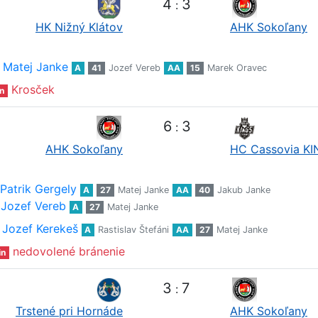
4
3
:
HK Nižný Klátov
AHK Sokoľany
Matej Janke
A
41
Jozef Vereb
AA
15
Marek Oravec
Krosček
n
6
3
:
AHK Sokoľany
HC Cassovia K
Patrik Gergely
A
27
Matej Janke
AA
40
Jakub Janke
Jozef Vereb
A
27
Matej Janke
Jozef Kerekeš
A
Rastislav Štefáni
AA
27
Matej Janke
nedovolené bránenie
in
3
7
:
Trstené pri Hornáde
AHK Sokoľany