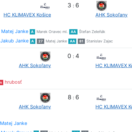
3
6
:
HC KLIMAVEX Košice
AHK Sokoľany
Matej Janke
A
Marek Oravec ml.
AA
Štefan Zeleňák
Jakub Janke
A
27
Matej Janke
AA
81
Stanislav Zajac
0
4
:
AHK Sokoľany
HC KLIMAVEX K
hrubosť
n
8
6
:
AHK Sokoľany
HC KLIMAVEX K
Matej Janke