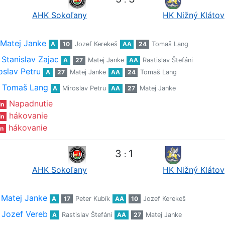
AHK Sokoľany
HK Nižný Klátov
Matej Janke
A
10
Jozef Kerekeš
AA
24
Tomaš Lang
Stanislav Zajac
A
27
Matej Janke
AA
Rastislav Štefáni
oslav Petru
A
27
Matej Janke
AA
24
Tomaš Lang
Tomaš Lang
A
Miroslav Petru
AA
27
Matej Janke
Napadnutie
in
hákovanie
in
hákovanie
n
3
1
:
AHK Sokoľany
HK Nižný Klátov
Matej Janke
A
17
Peter Kubík
AA
10
Jozef Kerekeš
Jozef Vereb
A
Rastislav Štefáni
AA
27
Matej Janke