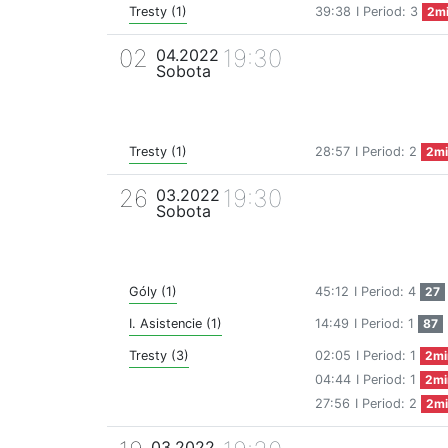
Tresty (1)
39:38
I Period: 3
2m
02
19:30
04.2022
Sobota
Tresty (1)
28:57
I Period: 2
2mi
26
19:30
03.2022
Sobota
Góly (1)
45:12
I Period: 4
27
I. Asistencie (1)
14:49
I Period: 1
87
Tresty (3)
02:05
I Period: 1
2mi
04:44
I Period: 1
2mi
27:56
I Period: 2
2mi
03.2022