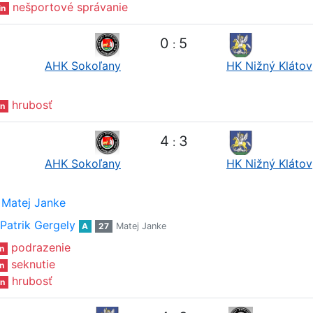
nešportové správanie
in
0
5
:
AHK Sokoľany
HK Nižný Klátov
hrubosť
n
4
3
:
AHK Sokoľany
HK Nižný Klátov
Matej Janke
Patrik Gergely
A
27
Matej Janke
podrazenie
n
seknutie
n
hrubosť
n