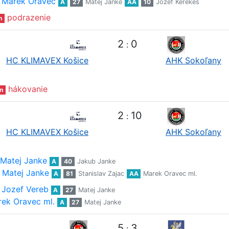
Marek Oravec
A
27
Matej Janke
AA
10
Jozef Kerekeš
podrazenie
n
2
0
:
HC KLIMAVEX Košice
AHK Sokoľany
hákovanie
n
2
10
:
HC KLIMAVEX Košice
AHK Sokoľany
Matej Janke
A
40
Jakub Janke
Matej Janke
A
81
Stanislav Zajac
AA
Marek Oravec ml.
Jozef Vereb
A
27
Matej Janke
ek Oravec ml.
A
27
Matej Janke
5
3
: