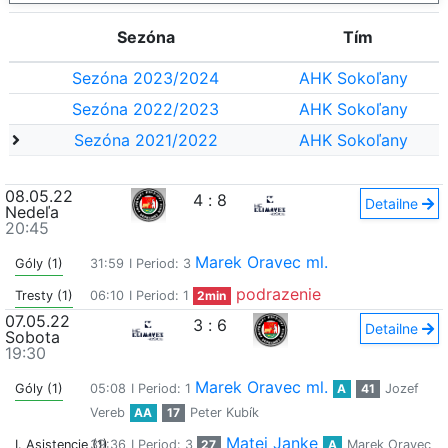
Sezóna
Tím
Sezóna 2023/2024
AHK Sokoľany
Sezóna 2022/2023
AHK Sokoľany
Sezóna 2021/2022
AHK Sokoľany
08.05.22
4
:
8
Detailne
Nedeľa
20:45
Marek Oravec ml.
Góly (1)
31:59
I Period: 3
podrazenie
Tresty (1)
06:10
I Period: 1
2min
07.05.22
3
:
6
Detailne
Sobota
19:30
Marek Oravec ml.
Góly (1)
05:08
I Period: 1
A
41
Jozef
Vereb
AA
17
Peter Kubík
Matej Janke
I. Asistencie (1)
39:36
I Period: 3
27
A
Marek Oravec