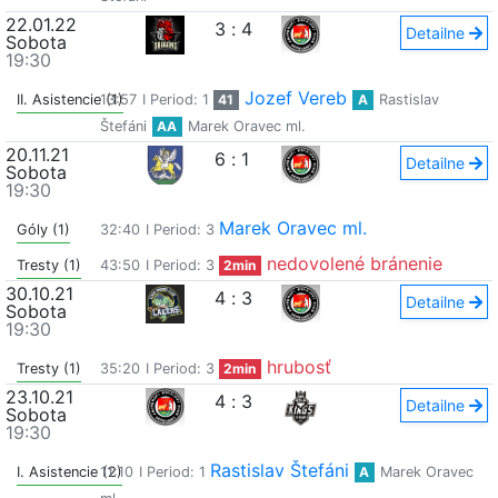
22.01.22
3
:
4
Detailne
Sobota
19:30
Jozef Vereb
II. Asistencie (1)
13:57
I Period: 1
41
A
Rastislav
Štefáni
AA
Marek Oravec ml.
20.11.21
6
:
1
Detailne
Sobota
19:30
Marek Oravec ml.
Góly (1)
32:40
I Period: 3
nedovolené bránenie
Tresty (1)
43:50
I Period: 3
2min
30.10.21
4
:
3
Detailne
Sobota
19:30
hrubosť
Tresty (1)
35:20
I Period: 3
2min
23.10.21
4
:
3
Detailne
Sobota
19:30
Rastislav Štefáni
I. Asistencie (2)
11:10
I Period: 1
A
Marek Oravec