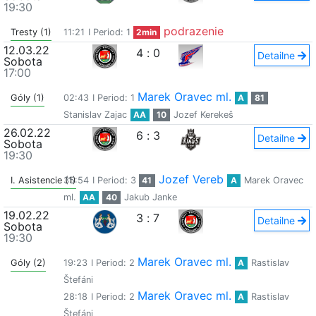
19:30
podrazenie
Tresty (1)
11:21
I Period: 1
2min
12.03.22
4
:
0
Detailne
Sobota
17:00
Marek Oravec ml.
Góly (1)
02:43
I Period: 1
A
81
Stanislav Zajac
AA
10
Jozef Kerekeš
26.02.22
6
:
3
Detailne
Sobota
19:30
Jozef Vereb
I. Asistencie (1)
35:54
I Period: 3
41
A
Marek Oravec
ml.
AA
40
Jakub Janke
19.02.22
3
:
7
Detailne
Sobota
19:30
Marek Oravec ml.
Góly (2)
19:23
I Period: 2
A
Rastislav
Štefáni
Marek Oravec ml.
28:18
I Period: 2
A
Rastislav
Štefáni