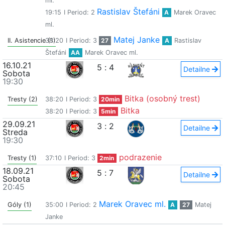
ml.
Rastislav Štefáni
19:15
I Period: 2
A
Marek Oravec
ml.
Matej Janke
II. Asistencie (1)
38:20
I Period: 3
27
A
Rastislav
Štefáni
AA
Marek Oravec ml.
16.10.21
5
:
4
Detailne
Sobota
19:30
Bitka (osobný trest)
Tresty (2)
38:20
I Period: 3
20min
Bitka
38:20
I Period: 3
5min
29.09.21
3
:
2
Detailne
Streda
19:30
podrazenie
Tresty (1)
37:10
I Period: 3
2min
18.09.21
5
:
7
Detailne
Sobota
20:45
Marek Oravec ml.
Góly (1)
35:00
I Period: 2
A
27
Matej
Janke