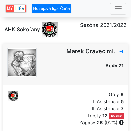
Hokejová liga Čaňa
Sezóna 2021/2022
AHK Sokoľany
Marek Oravec ml.
Body 21
Góly
9
I. Asistencie
5
II. Asistencie
7
Tresty
12
45 min
Zápasy
26
(92%)