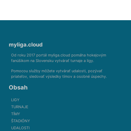
myliga.cloud
Od roku 2017 portál myliga.cloud pomáha hokejovým
fanúšikom na Slovensku vytvárať turnaje a ligy.
Pomocou služby môžete vytvárať udalosti, pozývať
priateľov, sledovať výsledky tímov a osobné úspechy.
Obsah
LIGY
TURNAJE
TÍMY
ŠTADIÓNY
UDALOSTI