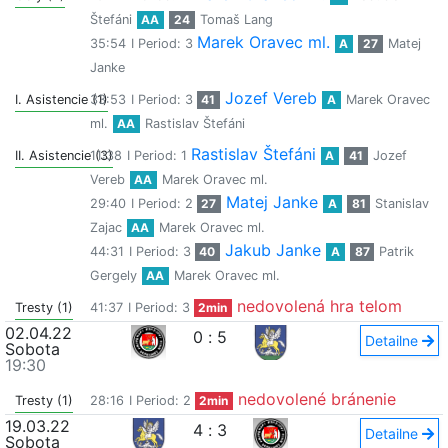
Štefáni
AA
24
Tomaš Lang
Marek Oravec ml.
35:54
I Period: 3
A
27
Matej
Janke
Jozef Vereb
I. Asistencie (1)
33:53
I Period: 3
41
A
Marek Oravec
ml.
AA
Rastislav Štefáni
Rastislav Štefáni
II. Asistencie (3)
11:38
I Period: 1
A
41
Jozef
Vereb
AA
Marek Oravec ml.
Matej Janke
29:40
I Period: 2
27
A
81
Stanislav
Zajac
AA
Marek Oravec ml.
Jakub Janke
44:31
I Period: 3
40
A
87
Patrik
Gergely
AA
Marek Oravec ml.
nedovolená hra telom
Tresty (1)
41:37
I Period: 3
2min
02.04.22
0
:
5
Detailne
Sobota
19:30
nedovolené bránenie
Tresty (1)
28:16
I Period: 2
2min
19.03.22
4
:
3
Detailne
Sobota