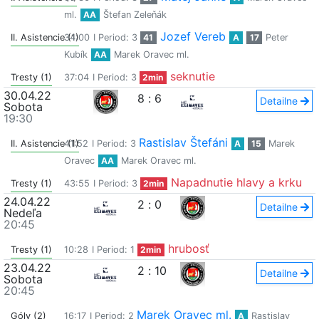
ml.
AA
Štefan Zeleňák
Jozef Vereb
II. Asistencie (1)
34:00
I Period: 3
41
A
17
Peter
Kubík
AA
Marek Oravec ml.
seknutie
Tresty (1)
37:04
I Period: 3
2min
30.04.22
8
:
6
Detailne
Sobota
19:30
Rastislav Štefáni
II. Asistencie (1)
41:52
I Period: 3
A
15
Marek
Oravec
AA
Marek Oravec ml.
Napadnutie hlavy a krku
Tresty (1)
43:55
I Period: 3
2min
24.04.22
2
:
0
Detailne
Nedeľa
20:45
hrubosť
Tresty (1)
10:28
I Period: 1
2min
23.04.22
2
:
10
Detailne
Sobota
20:45
Marek Oravec ml.
Góly (2)
16:17
I Period: 2
A
Rastislav