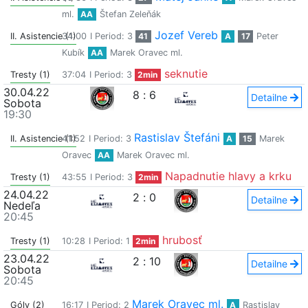
ml.
AA
Štefan Zeleňák
Jozef Vereb
II. Asistencie (1)
34:00
I Period: 3
41
A
17
Peter
Kubík
AA
Marek Oravec ml.
seknutie
Tresty (1)
37:04
I Period: 3
2min
30.04.22
8
:
6
Detailne
Sobota
19:30
Rastislav Štefáni
II. Asistencie (1)
41:52
I Period: 3
A
15
Marek
Oravec
AA
Marek Oravec ml.
Napadnutie hlavy a krku
Tresty (1)
43:55
I Period: 3
2min
24.04.22
2
:
0
Detailne
Nedeľa
20:45
hrubosť
Tresty (1)
10:28
I Period: 1
2min
23.04.22
2
:
10
Detailne
Sobota
20:45
Marek Oravec ml.
Góly (2)
16:17
I Period: 2
A
Rastislav