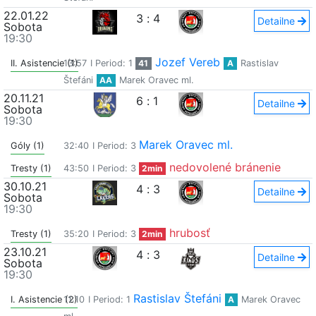
22.01.22
3
:
4
Detailne
Sobota
19:30
Jozef Vereb
II. Asistencie (1)
13:57
I Period: 1
41
A
Rastislav
Štefáni
AA
Marek Oravec ml.
20.11.21
6
:
1
Detailne
Sobota
19:30
Marek Oravec ml.
Góly (1)
32:40
I Period: 3
nedovolené bránenie
Tresty (1)
43:50
I Period: 3
2min
30.10.21
4
:
3
Detailne
Sobota
19:30
hrubosť
Tresty (1)
35:20
I Period: 3
2min
23.10.21
4
:
3
Detailne
Sobota
19:30
Rastislav Štefáni
I. Asistencie (2)
11:10
I Period: 1
A
Marek Oravec