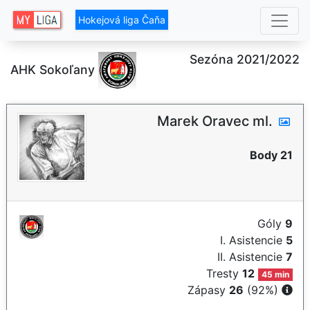
Hokejová liga Čaňa
Sezóna 2021/2022
AHK Sokoľany
Marek Oravec ml.
Body 21
Góly
9
I. Asistencie
5
II. Asistencie
7
Tresty
12
45 min
Zápasy
26
(92%)