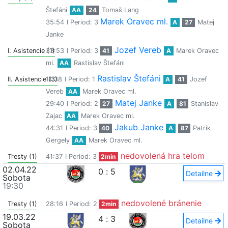
Štefáni
AA
24
Tomaš Lang
Marek Oravec ml.
35:54
I Period: 3
A
27
Matej
Janke
Jozef Vereb
I. Asistencie (1)
33:53
I Period: 3
41
A
Marek Oravec
ml.
AA
Rastislav Štefáni
Rastislav Štefáni
II. Asistencie (3)
11:38
I Period: 1
A
41
Jozef
Vereb
AA
Marek Oravec ml.
Matej Janke
29:40
I Period: 2
27
A
81
Stanislav
Zajac
AA
Marek Oravec ml.
Jakub Janke
44:31
I Period: 3
40
A
87
Patrik
Gergely
AA
Marek Oravec ml.
nedovolená hra telom
Tresty (1)
41:37
I Period: 3
2min
02.04.22
0
:
5
Detailne
Sobota
19:30
nedovolené bránenie
Tresty (1)
28:16
I Period: 2
2min
19.03.22
4
:
3
Detailne
Sobota