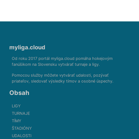
myliga.cloud
Od roku 2017 portál myliga.cloud pomáha hokejovým
fanúšikom na Slovensku vytvárať turnaje a ligy.
Pomocou služby môžete vytvárať udalosti, pozývať
priateľov, sledovať výsledky tímov a osobné úspechy.
Obsah
LIGY
TURNAJE
TÍMY
ŠTADIÓNY
UDALOSTI