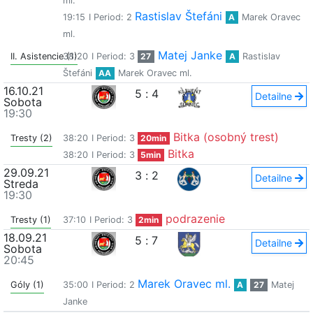
ml.
Rastislav Štefáni
19:15
I Period: 2
A
Marek Oravec
ml.
Matej Janke
II. Asistencie (1)
38:20
I Period: 3
27
A
Rastislav
Štefáni
AA
Marek Oravec ml.
16.10.21
5
:
4
Detailne
Sobota
19:30
Bitka (osobný trest)
Tresty (2)
38:20
I Period: 3
20min
Bitka
38:20
I Period: 3
5min
29.09.21
3
:
2
Detailne
Streda
19:30
podrazenie
Tresty (1)
37:10
I Period: 3
2min
18.09.21
5
:
7
Detailne
Sobota
20:45
Marek Oravec ml.
Góly (1)
35:00
I Period: 2
A
27
Matej
Janke