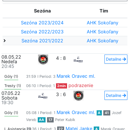
Sezóna
Tím
Sezóna 2023/2024
AHK Sokoľany
Sezóna 2022/2023
AHK Sokoľany
Sezóna 2021/2022
AHK Sokoľany
08.05.22
4
:
8
Detailne
Nedeľa
20:45
Marek Oravec ml.
Góly (1)
31:59
I Period: 3
podrazenie
Tresty (1)
06:10
I Period: 1
2min
07.05.22
3
:
6
Detailne
Sobota
19:30
Marek Oravec ml.
Góly (1)
05:08
I Period: 1
A
41
Jozef
Vereb
AA
17
Peter Kubík
Matej Janke
I. Asistencie (1)
39:36
I Period: 3
27
A
Marek Oravec