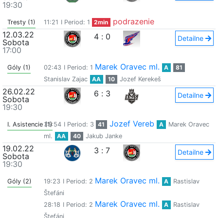
19:30
podrazenie
Tresty (1)
11:21
I Period: 1
2min
12.03.22
4
:
0
Detailne
Sobota
17:00
Marek Oravec ml.
Góly (1)
02:43
I Period: 1
A
81
Stanislav Zajac
AA
10
Jozef Kerekeš
26.02.22
6
:
3
Detailne
Sobota
19:30
Jozef Vereb
I. Asistencie (1)
35:54
I Period: 3
41
A
Marek Oravec
ml.
AA
40
Jakub Janke
19.02.22
3
:
7
Detailne
Sobota
19:30
Marek Oravec ml.
Góly (2)
19:23
I Period: 2
A
Rastislav
Štefáni
Marek Oravec ml.
28:18
I Period: 2
A
Rastislav
Štefáni