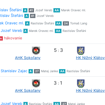
islav Štefáni
A
41
Jozef Vereb
AA
Marek Oravec ml.
tislav Štefáni
A
41
Jozef Vereb
ek Oravec ml.
A
Rastislav Štefáni
AA
24
Tomaš Lang
Jozef Vereb
A
Marek Oravec ml.
AA
Rastislav Štefáni
hákovanie
n
5
3
:
AHK Sokoľany
HK Nižný Klátov
Stanislav Zajac
A
27
Matej Janke
AA
Rastislav Štefáni
3
1
:
AHK Sokoľany
HK Nižný Klátov
Jozef Vereb
A
Rastislav Štefáni
AA
27
Matej Janke