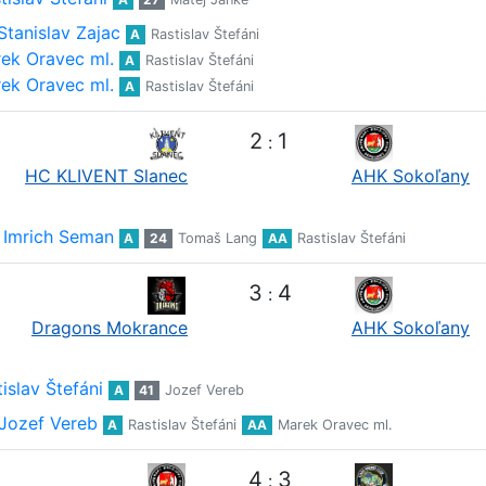
Stanislav Zajac
A
Rastislav Štefáni
ek Oravec ml.
A
Rastislav Štefáni
ek Oravec ml.
A
Rastislav Štefáni
2
1
:
HC KLIVENT Slanec
AHK Sokoľany
Imrich Seman
A
24
Tomaš Lang
AA
Rastislav Štefáni
3
4
:
Dragons Mokrance
AHK Sokoľany
islav Štefáni
A
41
Jozef Vereb
Jozef Vereb
A
Rastislav Štefáni
AA
Marek Oravec ml.
4
3
: