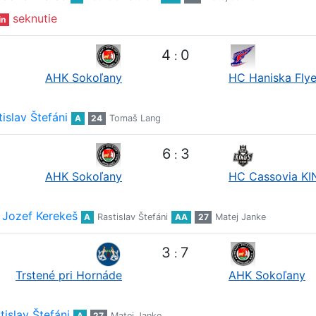
seknutie
in
4
0
:
AHK Sokoľany
HC Haniska Flye
tislav Štefáni
A
24
Tomaš Lang
6
3
:
AHK Sokoľany
HC Cassovia K
Jozef Kerekeš
A
Rastislav Štefáni
AA
27
Matej Janke
3
7
:
Trstené pri Hornáde
AHK Sokoľany
tislav Štefáni
A
27
Matej Janke