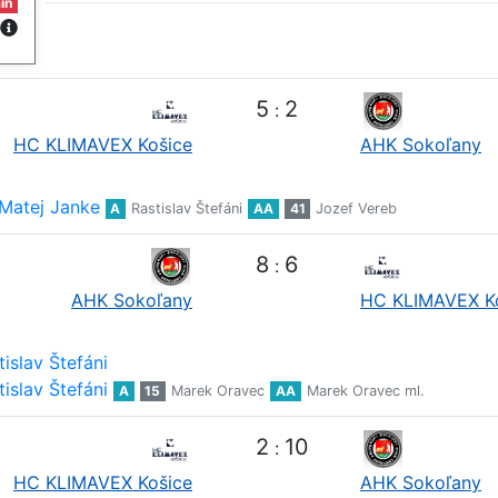
in
5
2
:
HC KLIMAVEX Košice
AHK Sokoľany
Matej Janke
A
Rastislav Štefáni
AA
41
Jozef Vereb
8
6
:
AHK Sokoľany
HC KLIMAVEX K
tislav Štefáni
tislav Štefáni
A
15
Marek Oravec
AA
Marek Oravec ml.
2
10
:
HC KLIMAVEX Košice
AHK Sokoľany