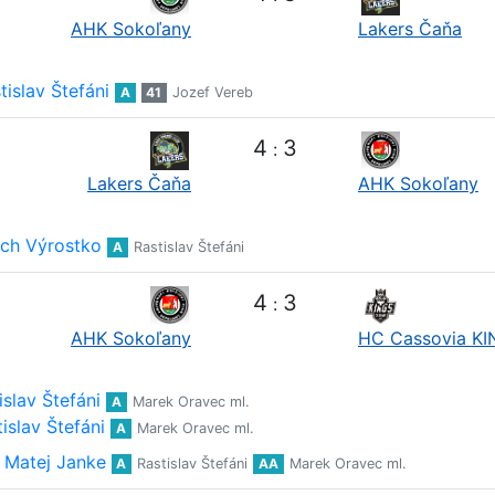
AHK Sokoľany
Lakers Čaňa
tislav Štefáni
A
41
Jozef Vereb
4
3
:
Lakers Čaňa
AHK Sokoľany
ich Výrostko
A
Rastislav Štefáni
4
3
:
AHK Sokoľany
HC Cassovia K
islav Štefáni
A
Marek Oravec ml.
islav Štefáni
A
Marek Oravec ml.
Matej Janke
A
Rastislav Štefáni
AA
Marek Oravec ml.