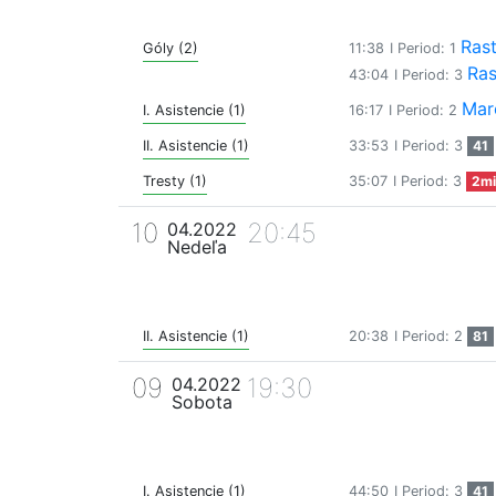
Rast
Góly (2)
11:38
I Period: 1
Ras
43:04
I Period: 3
Mar
I. Asistencie (1)
16:17
I Period: 2
II. Asistencie (1)
33:53
I Period: 3
41
Tresty (1)
35:07
I Period: 3
2mi
10
20:45
04.2022
Nedeľa
II. Asistencie (1)
20:38
I Period: 2
81
09
19:30
04.2022
Sobota
I. Asistencie (1)
44:50
I Period: 3
41