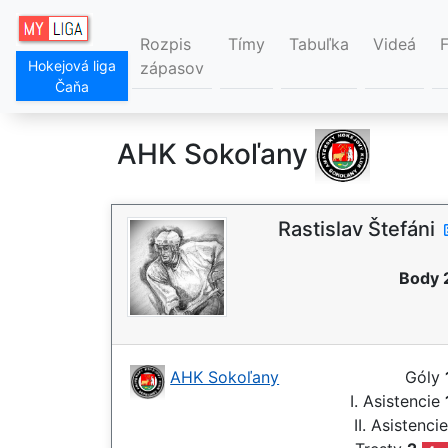
Rozpis
Tímy
Tabuľka
Videá
Hokejová liga
zápasov
Čaňa
AHK Sokoľany
Rastislav Štefáni
Body 
AHK Sokoľany
Góly
I. Asistencie
II. Asistenci