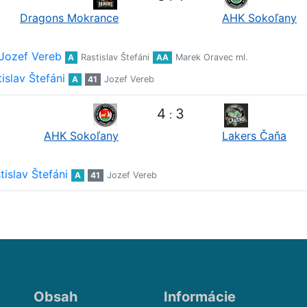
Dragons Mokrance
AHK Sokoľany
Jozef Vereb
A
Rastislav Štefáni
AA
Marek Oravec ml.
islav Štefáni
A
41
Jozef Vereb
4
3
:
AHK Sokoľany
Lakers Čaňa
tislav Štefáni
A
41
Jozef Vereb
Obsah
Informácie