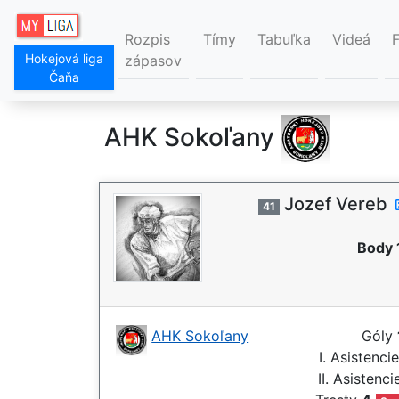
Rozpis
Tímy
Tabuľka
Videá
Hokejová liga
zápasov
Čaňa
AHK Sokoľany
Jozef Vereb
41
Body 
AHK Sokoľany
Góly
I. Asistenci
II. Asistenc