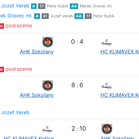
Jozef Vereb
A
17
Peter Kubík
AA
Marek Oravec ml.
ek Oravec ml.
A
41
Jozef Vereb
AA
17
Peter Kubík
podrazenie
in
0
4
:
AHK Sokoľany
HC KLIMAVEX K
podrazenie
in
8
6
:
AHK Sokoľany
HC KLIMAVEX K
Jozef Vereb
2
10
:
HC KLIMAVEX Košice
AHK Sokoľany