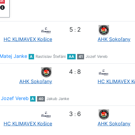
in
5
2
:
HC KLIMAVEX Košice
AHK Sokoľany
Matej Janke
A
Rastislav Štefáni
AA
41
Jozef Vereb
4
8
:
AHK Sokoľany
HC KLIMAVEX K
Jozef Vereb
A
40
Jakub Janke
3
6
:
HC KLIMAVEX Košice
AHK Sokoľany