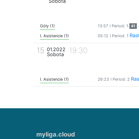
Sobota
Góly (1)
13:57
I Period: 1
41
Rast
I. Asistencie (1)
05:12
I Period: 1
15
19:30
01.2022
Sobota
Ras
I. Asistencie (1)
26:23
I Period: 2
myliga.cloud