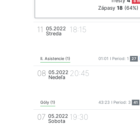
Tresty
4
8 m
Zápasy
18
(64%)
11
18:15
05.2022
Streda
II. Asistencie (1)
01:01
I Period: 1
27
08
20:45
05.2022
Nedeľa
Góly (1)
43:23
I Period: 3
41
07
19:30
05.2022
Sobota