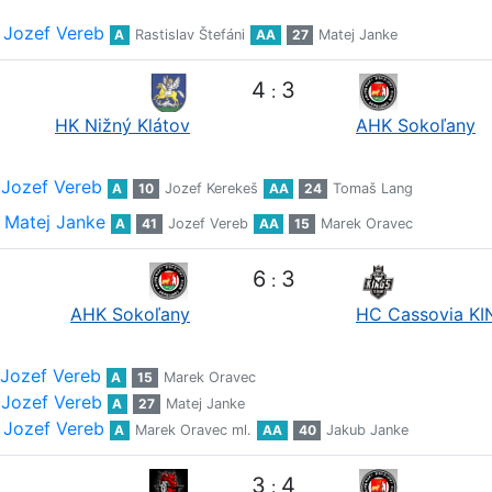
Jozef Vereb
A
Rastislav Štefáni
AA
27
Matej Janke
4
3
:
HK Nižný Klátov
AHK Sokoľany
Jozef Vereb
A
10
Jozef Kerekeš
AA
24
Tomaš Lang
Matej Janke
A
41
Jozef Vereb
AA
15
Marek Oravec
6
3
:
AHK Sokoľany
HC Cassovia K
Jozef Vereb
A
15
Marek Oravec
Jozef Vereb
A
27
Matej Janke
Jozef Vereb
A
Marek Oravec ml.
AA
40
Jakub Janke
3
4
: