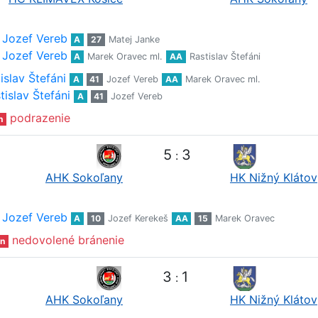
Jozef Vereb
A
27
Matej Janke
Jozef Vereb
A
Marek Oravec ml.
AA
Rastislav Štefáni
islav Štefáni
A
41
Jozef Vereb
AA
Marek Oravec ml.
tislav Štefáni
A
41
Jozef Vereb
podrazenie
n
5
3
:
AHK Sokoľany
HK Nižný Klátov
Jozef Vereb
A
10
Jozef Kerekeš
AA
15
Marek Oravec
nedovolené bránenie
n
3
1
:
AHK Sokoľany
HK Nižný Klátov