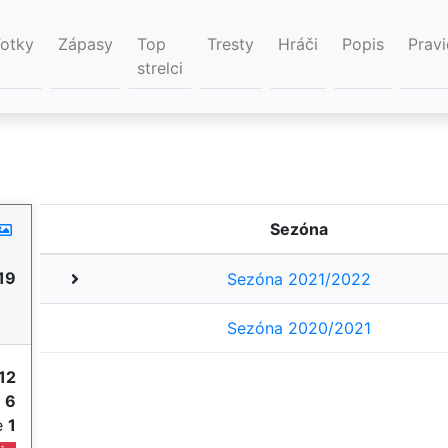
Fotky
Zápasy
Top
Tresty
Hráči
Popis
Pravi
strelci
Sezóna
19
Sezóna 2021/2022
Sezóna 2020/2021
12
e
6
ie
1