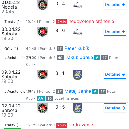
01.05.22
0
:
4
Detailne
Nedeľa
20:45
nedovolené bránenie
Tresty (1)
19:44
I Period: 2
2min
30.04.22
8
:
6
Detailne
Sobota
19:30
Peter Kubík
Góly (1)
44:45
I Period: 3
17
Jakub Janke
I. Asistencie (1)
35:00
I Period: 3
40
A
17
Peter
Kubík
09.04.22
3
:
1
Detailne
Sobota
19:30
Matej Janke
I. Asistencie (1)
16:43
I Period: 2
27
A
17
Peter
Kubík
AA
10
Jozef Kerekeš
02.04.22
0
:
5
Detailne
Sobota
19:30
podrazenie
Tresty (1)
09:29
I Period: 1
2min