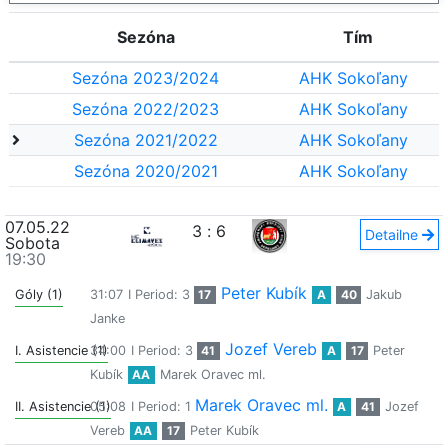
Sezóna
Tím
Sezóna 2023/2024
AHK Sokoľany
Sezóna 2022/2023
AHK Sokoľany
Sezóna 2021/2022
AHK Sokoľany
Sezóna 2020/2021
AHK Sokoľany
07.05.22
3
:
6
Detailne
Sobota
19:30
Peter Kubík
Góly (1)
31:07
I Period: 3
17
A
40
Jakub
Janke
Jozef Vereb
I. Asistencie (1)
34:00
I Period: 3
41
A
17
Peter
Kubík
AA
Marek Oravec ml.
Marek Oravec ml.
II. Asistencie (1)
05:08
I Period: 1
A
41
Jozef
Vereb
AA
17
Peter Kubík