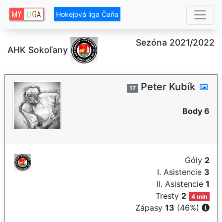
Hokejová liga Čaňa
Sezóna 2021/2022
AHK Sokoľany
Peter Kubík
17
Body 6
Góly
2
I. Asistencie
3
II. Asistencie
1
Tresty
2
4 min
Zápasy
13
(46%)