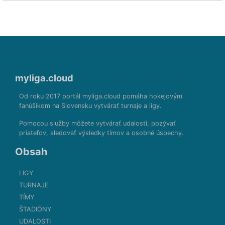
myliga.cloud
Od roku 2017 portál myliga.cloud pomáha hokejovým
fanúšikom na Slovensku vytvárať turnaje a ligy.
Pomocou služby môžete vytvárať udalosti, pozývať
priateľov, sledovať výsledky tímov a osobné úspechy.
Obsah
LIGY
TURNAJE
TÍMY
ŠTADIÓNY
UDALOSTI