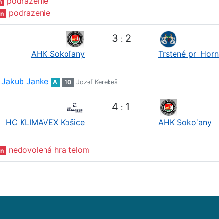
podrazenie
n
podrazenie
in
3
2
:
AHK Sokoľany
Trstené pri Hor
Jakub Janke
A
10
Jozef Kerekeš
4
1
:
HC KLIMAVEX Košice
AHK Sokoľany
nedovolená hra telom
in