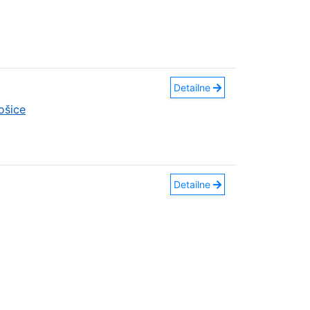
Detailne
ošice
Detailne