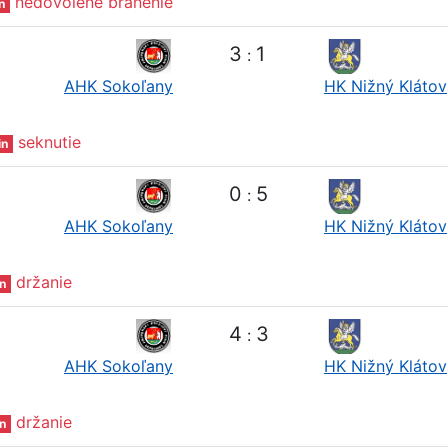
nedovolené bránenie
n
3
1
:
AHK Sokoľany
HK Nižný Klátov
seknutie
in
0
5
:
AHK Sokoľany
HK Nižný Klátov
držanie
n
4
3
:
AHK Sokoľany
HK Nižný Klátov
držanie
n