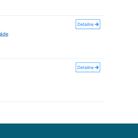
Detailne
náde
Detailne