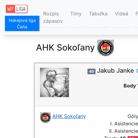
Rozpis
Tímy
Tabuľka
Videá
Hokejová liga
zápasov
Čaňa
AHK Sokoľany
Jakub Janke
40
Body 
AHK Sokoľany
Gól
I. Asistenci
II. Asistenci