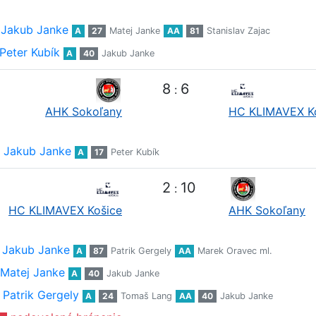
Jakub Janke
A
27
Matej Janke
AA
81
Stanislav Zajac
Peter Kubík
A
40
Jakub Janke
8
6
:
AHK Sokoľany
HC KLIMAVEX K
Jakub Janke
A
17
Peter Kubík
2
10
:
HC KLIMAVEX Košice
AHK Sokoľany
Jakub Janke
A
87
Patrik Gergely
AA
Marek Oravec ml.
Matej Janke
A
40
Jakub Janke
Patrik Gergely
A
24
Tomaš Lang
AA
40
Jakub Janke