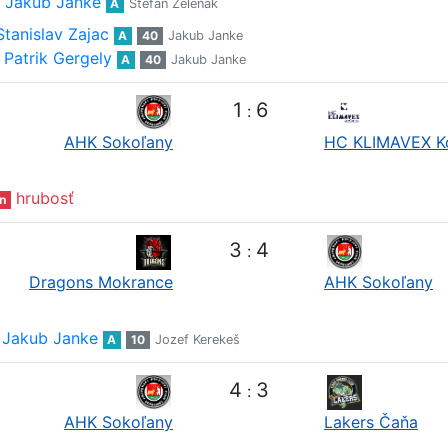
Jakub Janke
A
Štefan Zeleňák
Stanislav Zajac
A
40
Jakub Janke
Patrik Gergely
A
40
Jakub Janke
1
6
:
AHK Sokoľany
HC KLIMAVEX K
hrubosť
n
3
4
:
Dragons Mokrance
AHK Sokoľany
Jakub Janke
A
10
Jozef Kerekeš
4
3
:
AHK Sokoľany
Lakers Čaňa