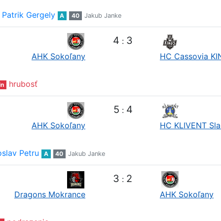
Patrik Gergely
A
40
Jakub Janke
4
3
:
AHK Sokoľany
HC Cassovia K
hrubosť
in
5
4
:
AHK Sokoľany
HC KLIVENT Sla
oslav Petru
A
40
Jakub Janke
3
2
:
Dragons Mokrance
AHK Sokoľany