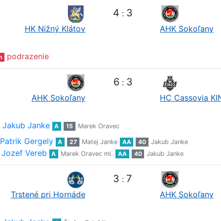
4
3
:
HK Nižný Klátov
AHK Sokoľany
podrazenie
n
6
3
:
AHK Sokoľany
HC Cassovia K
Jakub Janke
A
15
Marek Oravec
Patrik Gergely
A
27
Matej Janke
AA
40
Jakub Janke
Jozef Vereb
A
Marek Oravec ml.
AA
40
Jakub Janke
3
7
:
Trstené pri Hornáde
AHK Sokoľany