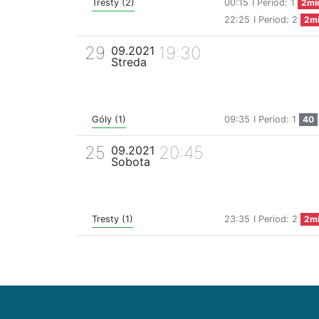
Tresty (2)
00:15
I Period: 1
2mi
22:25
I Period: 2
2m
29
19:30
09.2021
Streda
Góly (1)
09:35
I Period: 1
40
25
20:45
09.2021
Sobota
Tresty (1)
23:35
I Period: 2
2m