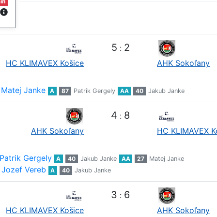
in
5
2
:
HC KLIMAVEX Košice
AHK Sokoľany
Matej Janke
A
87
Patrik Gergely
AA
40
Jakub Janke
4
8
:
AHK Sokoľany
HC KLIMAVEX K
Patrik Gergely
A
40
Jakub Janke
AA
27
Matej Janke
Jozef Vereb
A
40
Jakub Janke
3
6
:
HC KLIMAVEX Košice
AHK Sokoľany