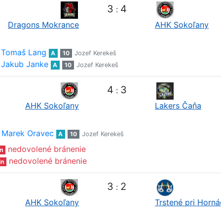
3
4
:
Dragons Mokrance
AHK Sokoľany
Tomaš Lang
A
10
Jozef Kerekeš
Jakub Janke
A
10
Jozef Kerekeš
4
3
:
AHK Sokoľany
Lakers Čaňa
Marek Oravec
A
10
Jozef Kerekeš
nedovolené bránenie
n
nedovolené bránenie
in
3
2
:
AHK Sokoľany
Trstené pri Horn