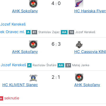
4
0
:
AHK Sokoľany
HC Haniska Flyer
Jozef Kerekeš
ek Oravec ml.
A
81
Stanislav Zajac
AA
10
Jozef Kerekeš
6
3
:
AHK Sokoľany
HC Cassovia KIN
Jozef Kerekeš
A
Rastislav Štefáni
AA
27
Matej Janke
2
1
:
HC KLIVENT Slanec
AHK Sokoľany
seknutie
in