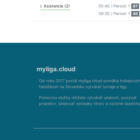
I. Asistencie (2)
05:45
I Period: 1
87
09:35
I Period: 1
40
myliga.cloud
Od roku 2017 portál myliga.cloud pomáha hokejový
fanúšikom na Slovensku vytvárať turnaje a ligy.
Pomocou služby môžete vytvárať udalosti, pozývať
priateľov, sledovať výsledky tímov a osobné úspechy