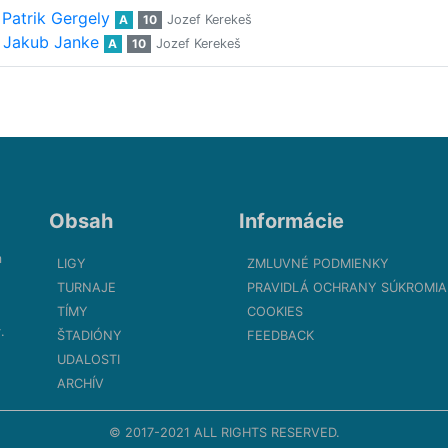
Patrik Gergely
A
10
Jozef Kerekeš
Jakub Janke
A
10
Jozef Kerekeš
Obsah
Informácie
m
LIGY
ZMLUVNÉ PODMIENKY
TURNAJE
PRAVIDLÁ OCHRANY SÚKROMIA
TÍMY
COOKIES
.
ŠTADIÓNY
FEEDBACK
UDALOSTI
ARCHÍV
© 2017-2021 ALL RIGHTS RESERVED.