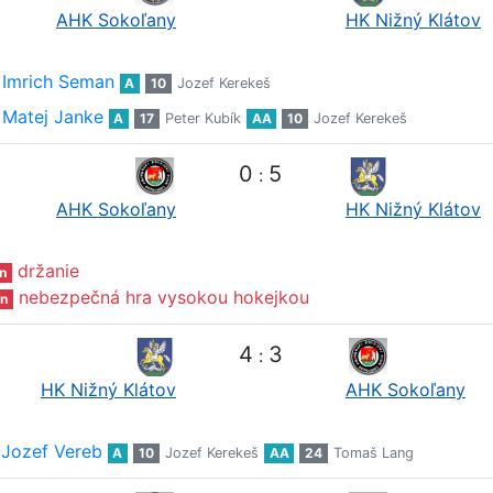
AHK Sokoľany
HK Nižný Klátov
Imrich Seman
A
10
Jozef Kerekeš
Matej Janke
A
17
Peter Kubík
AA
10
Jozef Kerekeš
0
5
:
AHK Sokoľany
HK Nižný Klátov
držanie
n
nebezpečná hra vysokou hokejkou
n
4
3
:
HK Nižný Klátov
AHK Sokoľany
Jozef Vereb
A
10
Jozef Kerekeš
AA
24
Tomaš Lang