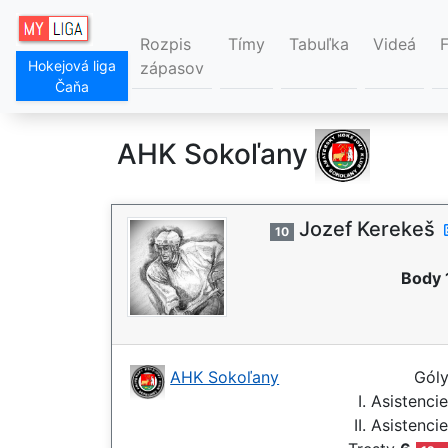
Rozpis
Tímy
Tabuľka
Videá
Hokejová liga
zápasov
Čaňa
AHK Sokoľany
Jozef Kerekeš
10
Body 
AHK Sokoľany
Gól
I. Asistenci
II. Asistenci