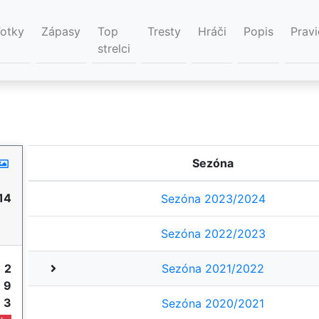
Fotky
Zápasy
Top
Tresty
Hráči
Popis
Pravi
strelci
Sezóna
14
Sezóna 2023/2024
Sezóna 2022/2023
y
2
Sezóna 2021/2022
e
9
e
3
Sezóna 2020/2021