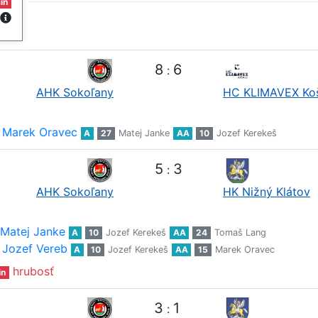
in
8
6
:
AHK Sokoľany
HC KLIMAVEX Ko
Marek Oravec
A
27
Matej Janke
AA
10
Jozef Kerekeš
5
3
:
AHK Sokoľany
HK Nižný Klátov
Matej Janke
A
10
Jozef Kerekeš
AA
24
Tomaš Lang
Jozef Vereb
A
10
Jozef Kerekeš
AA
15
Marek Oravec
hrubosť
in
3
1
: