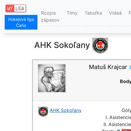
Rozpis
Tímy
Tabuľka
Videá
Hokejová liga
zápasov
Čaňa
AHK Sokoľany
Matuš Krajcar
Body
AHK Sokoľany
Gól
I. Asistenc
II. Asistenci