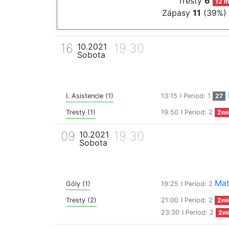
Tresty
6
12 m
Zápasy
11
(39%)
16
19:30
10.2021
Sobota
I. Asistencie (1)
13:15
I Period: 1
27
Tresty (1)
19:50
I Period: 2
2mi
09
19:30
10.2021
Sobota
Mat
Góly (1)
19:25
I Period: 2
Tresty (2)
21:00
I Period: 2
2mi
23:30
I Period: 2
2m