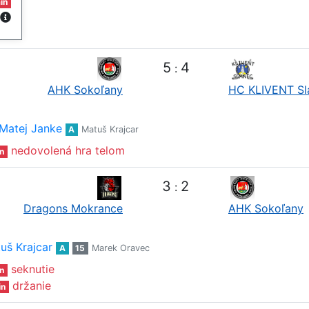
in
5
4
:
AHK Sokoľany
HC KLIVENT Sl
Matej Janke
A
Matuš Krajcar
nedovolená hra telom
n
3
2
:
Dragons Mokrance
AHK Sokoľany
uš Krajcar
A
15
Marek Oravec
seknutie
n
držanie
in