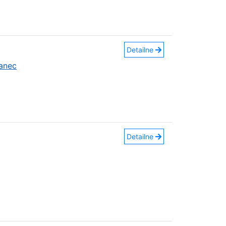
Detailne
anec
Detailne