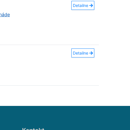
Detailne
rnáde
Detailne