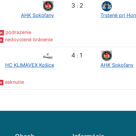
3
2
:
AHK Sokoľany
Trstené pri Ho
podrazenie
in
nedovolené bránenie
n
4
1
:
HC KLIMAVEX Košice
AHK Sokoľany
seknutie
n