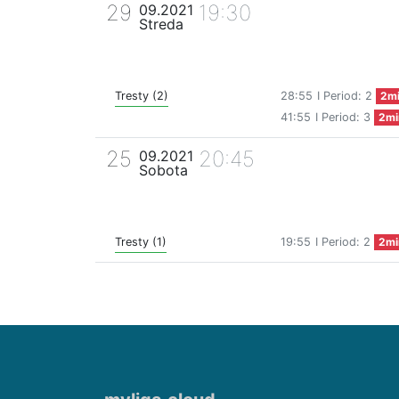
29
19:30
09.2021
Streda
Tresty (2)
28:55
I Period: 2
2m
41:55
I Period: 3
2mi
25
20:45
09.2021
Sobota
Tresty (1)
19:55
I Period: 2
2mi