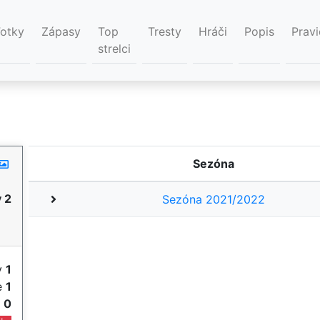
Fotky
Zápasy
Top
Tresty
Hráči
Popis
Pravi
strelci
Sezóna
 2
Sezóna 2021/2022
y
1
ie
1
e
0