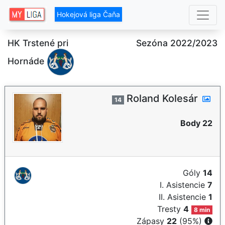
Hokejová liga Čaňa
HK Trstené pri
Sezóna 2022/2023
Hornáde
Roland Kolesár
14
Body 22
Góly
14
I. Asistencie
7
II. Asistencie
1
Tresty
4
8 min
Zápasy
22
(95%)