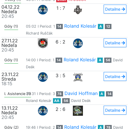
04.12.22
1
:
7
Detailne
Nedeľa
20:45
Roland Kolesár
Góly (1)
05:02
I Period: 1
14
A
12
Richard Ruščák
27.11.22
6
:
2
Detailne
Nedeľa
20:45
Roland Kolesár
Góly (1)
14:00
I Period: 1
14
A
56
David
Deák
23.11.22
3
:
5
Detailne
Streda
18:15
David Hoffman
I. Asistencie (1)
39:31
I Period: 3
78
A
14
Roland Kolesár
AA
56
David Deák
13.11.22
2
:
6
Detailne
Nedeľa
20:45
Roland Kolesár
Góly (2)
19:46
I Period: 2
14
A
78
David