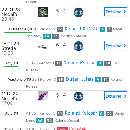
Hudák
22.01.23
5
:
2
Detailne
Nedeľa
20:45
Richard Ruščák
II. Asistencie (1)
19:39
I Period: 2
12
A
4
Peter
Jobbagy
AA
14
Roland Kolesár
18.01.23
6
:
4
Detailne
Streda
19:30
Roland Kolesár
Góly (1)
11:02
I Period: 1
14
A
18
Cyril
Ruščák
Dušan Juhás
I. Asistencie (1)
38:39
I Period: 3
65
A
14
Roland
Kolesár
11.12.22
5
:
4
Detailne
Nedeľa
17:00
Roland Kolesár
Góly (1)
41:05
I Period: 3
14
A
56
David
Deák
AA
90
Roland Ruščák
Krosček
Tresty (1)
43:51
I Period: 3
2min