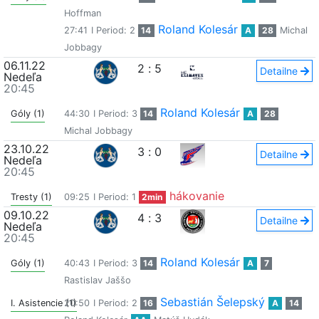
Hoffman
Roland Kolesár
27:41
I Period: 2
14
A
28
Michal
Jobbagy
06.11.22
2
:
5
Detailne
Nedeľa
20:45
Roland Kolesár
Góly (1)
44:30
I Period: 3
14
A
28
Michal Jobbagy
23.10.22
3
:
0
Detailne
Nedeľa
20:45
hákovanie
Tresty (1)
09:25
I Period: 1
2min
09.10.22
4
:
3
Detailne
Nedeľa
20:45
Roland Kolesár
Góly (1)
40:43
I Period: 3
14
A
7
Rastislav Jaššo
Sebastián Šelepský
I. Asistencie (1)
20:50
I Period: 2
16
A
14