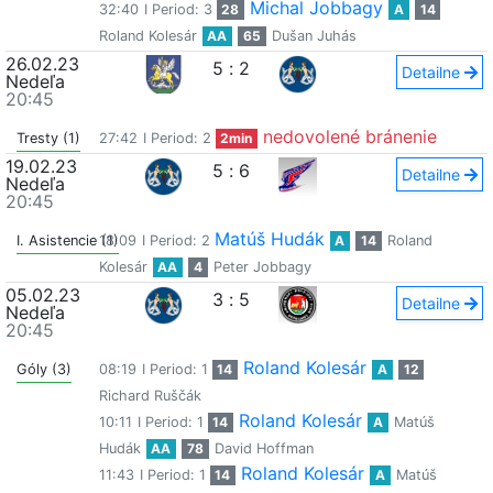
Michal Jobbagy
32:40
I Period: 3
28
A
14
Roland Kolesár
AA
65
Dušan Juhás
26.02.23
5
:
2
Detailne
Nedeľa
20:45
nedovolené bránenie
Tresty (1)
27:42
I Period: 2
2min
19.02.23
5
:
6
Detailne
Nedeľa
20:45
Matúš Hudák
I. Asistencie (1)
18:09
I Period: 2
A
14
Roland
Kolesár
AA
4
Peter Jobbagy
05.02.23
3
:
5
Detailne
Nedeľa
20:45
Roland Kolesár
Góly (3)
08:19
I Period: 1
14
A
12
Richard Ruščák
Roland Kolesár
10:11
I Period: 1
14
A
Matúš
Hudák
AA
78
David Hoffman
Roland Kolesár
11:43
I Period: 1
14
A
Matúš