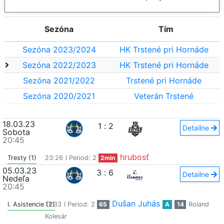
Sezóna
Tím
Sezóna 2023/2024
HK Trstené pri Hornáde
Sezóna 2022/2023
HK Trstené pri Hornáde
Sezóna 2021/2022
Trstené pri Hornáde
Sezóna 2020/2021
Veterán Trstené
18.03.23
1
:
2
Detailne
Sobota
20:45
hrubosť
Tresty (1)
23:26
I Period: 2
2min
05.03.23
3
:
6
Detailne
Nedeľa
20:45
Dušan Juhás
I. Asistencie (2)
17:33
I Period: 2
65
A
14
Roland
Kolesár