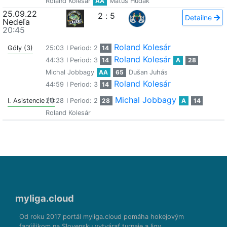
Roland Kolesár
AA
Matúš Hudák
25.09.22
2
:
5
Detailne
Nedeľa
20:45
Roland Kolesár
Góly (3)
25:03
I Period: 2
14
Roland Kolesár
44:33
I Period: 3
14
A
28
Michal Jobbagy
AA
65
Dušan Juhás
Roland Kolesár
44:59
I Period: 3
14
Michal Jobbagy
I. Asistencie (1)
20:28
I Period: 2
28
A
14
Roland Kolesár
myliga.cloud
Od roku 2017 portál myliga.cloud pomáha hokejovým
fanúšikom na Slovensku vytvárať turnaje a ligy.