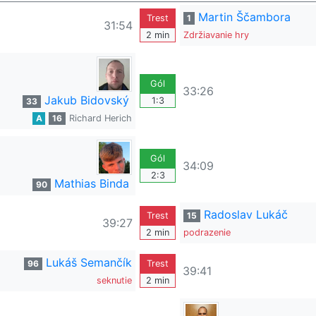
Martin Ščambora
Trest
1
31:54
2 min
Zdržiavanie hry
Gól
33:26
Jakub Bidovský
1:3
33
A
16
Richard Herich
Gól
34:09
2:3
Mathias Binda
90
Radoslav Lukáč
Trest
15
39:27
2 min
podrazenie
Lukáš Semančík
96
Trest
39:41
seknutie
2 min