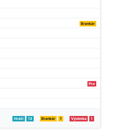
Brankár
Pro
Hráči
13
Brankár
1
Výnimka
1