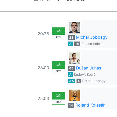
Gól
20:28
Michal Jobbagy
0:1
28
A
14
Roland Kolesár
Gól
23:00
Dušan Juhás
65
0:2
A
Ľudovít Kočiš
AA
4
Peter Jobbagy
Gól
25:03
0:3
Roland Kolesár
14