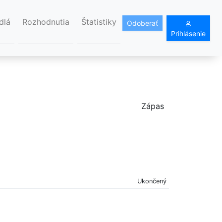
dlá
Rozhodnutia
Štatistiky
Odoberať
Prihlásenie
Zápas
Ukončený