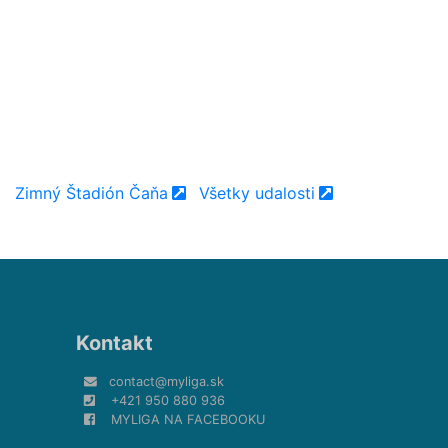
Zimný Štadión Čaňa
Všetky udalosti
Kontakt
contact@myliga.sk
+421 950 880 936
MYLIGA NA FACEBOOKU