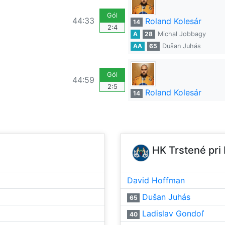
Gól
44:33
Roland Kolesár
14
2:4
A
28
Michal Jobbagy
AA
65
Dušan Juhás
Gól
44:59
2:5
Roland Kolesár
14
HK Trstené pri
David Hoffman
Dušan Juhás
65
Ladislav Gondoľ
40