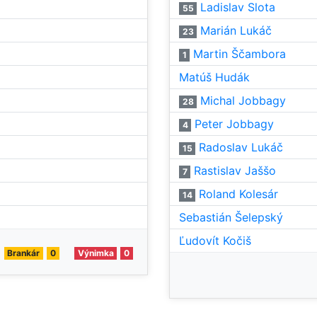
Ladislav Slota
55
Marián Lukáč
23
Martin Ščambora
1
Matúš Hudák
Michal Jobbagy
28
Peter Jobbagy
4
Radoslav Lukáč
15
Rastislav Jaššo
7
Roland Kolesár
14
Sebastián Šelepský
Ľudovít Kočiš
Brankár
0
Výnimka
0