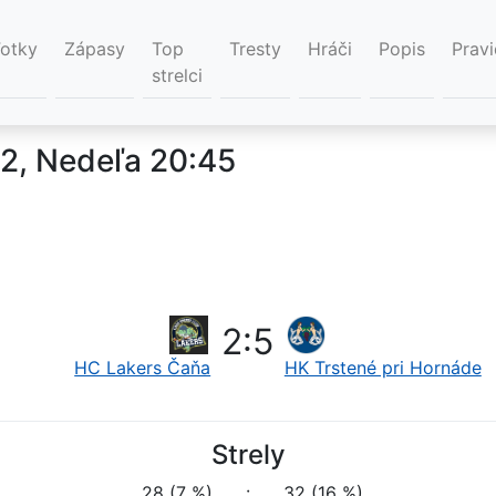
Fotky
Zápasy
Top
Tresty
Hráči
Popis
Pravi
strelci
2, Nedeľa 20:45
2
:
5
HC Lakers Čaňa
HK Trstené pri Hornáde
Strely
28 (7 %)
:
32 (16 %)