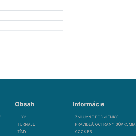
Obsah
Informácie
m
LIGY
ZMLUVNÉ PODMIENKY
TURNAJE
PRAVIDLÁ OCHRANY SÚKROMIA
TÍMY
COOKIES