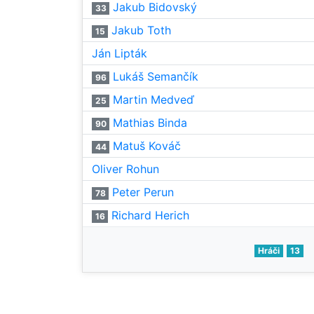
Jakub Bidovský
33
Jakub Toth
15
Ján Lipták
Lukáš Semančík
96
Martin Medveď
25
Mathias Binda
90
Matuš Kováč
44
Oliver Rohun
Peter Perun
78
Richard Herich
16
Hráči
13