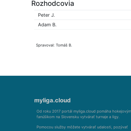
Rozhodcovia
Peter J.
Adam B.
Spravoval: Tomáš B.
myliga.cloud
Od roku 2017 portál myliga.cloud pomáha hokejový
fanúšikom na Slovensku vytvárať turnaje a ligy.
Pomocou služby môžete vytvárať udalosti, pozývať