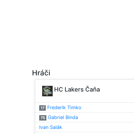
Hráči
HC Lakers Čaňa
Frederik Timko
17
Gabriel Binda
75
Ivan Salák