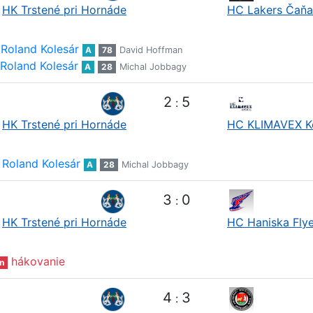
HK Trstené pri Hornáde
HC Lakers Čaňa
Roland Kolesár
A
78
David Hoffman
Roland Kolesár
A
28
Michal Jobbagy
2
5
:
HK Trstené pri Hornáde
HC KLIMAVEX K
Roland Kolesár
A
28
Michal Jobbagy
3
0
:
HK Trstené pri Hornáde
HC Haniska Flye
hákovanie
n
4
3
: