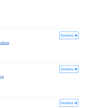
Detailne
ošice
Detailne
rs
Detailne