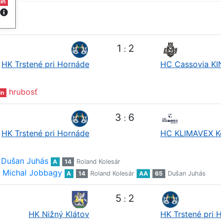
in
1
2
:
HK Trstené pri Hornáde
HC Cassovia K
hrubosť
in
3
6
:
HK Trstené pri Hornáde
HC KLIMAVEX K
Dušan Juhás
A
14
Roland Kolesár
Michal Jobbagy
A
14
Roland Kolesár
AA
65
Dušan Juhás
5
2
:
HK Nižný Klátov
HK Trstené pri 