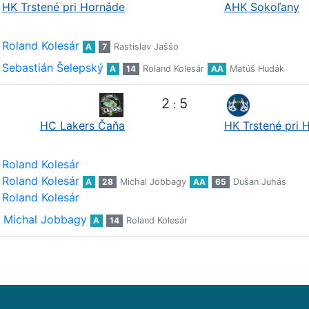
HK Trstené pri Hornáde
AHK Sokoľany
Roland Kolesár
A
7
Rastislav Jaššo
Sebastián Šelepský
A
14
Roland Kolesár
AA
Matúš Hudák
2
5
:
HC Lakers Čaňa
HK Trstené pri 
Roland Kolesár
Roland Kolesár
A
28
Michal Jobbagy
AA
65
Dušan Juhás
Roland Kolesár
Michal Jobbagy
A
14
Roland Kolesár