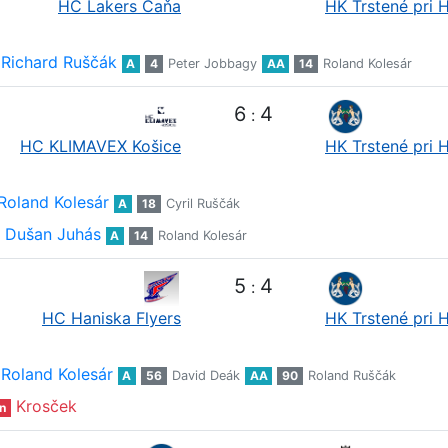
HC Lakers Čaňa
HK Trstené pri 
Richard Ruščák
A
4
Peter Jobbagy
AA
14
Roland Kolesár
6
4
:
HC KLIMAVEX Košice
HK Trstené pri 
Roland Kolesár
A
18
Cyril Ruščák
Dušan Juhás
A
14
Roland Kolesár
5
4
:
HC Haniska Flyers
HK Trstené pri 
Roland Kolesár
A
56
David Deák
AA
90
Roland Ruščák
Krosček
n