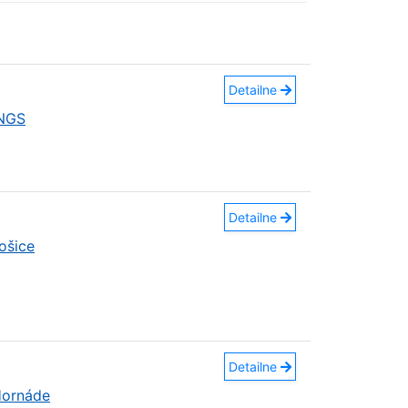
Detailne
INGS
Detailne
ošice
Detailne
Hornáde