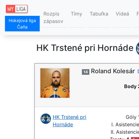
Rozpis
Tímy
Tabuľka
Videá
Hokejová liga
zápasov
Čaňa
HK Trstené pri Hornáde
Roland Kolesár
14
Body 
HK Trstené pri
Góly
Hornáde
I. Asistenci
II. Asistenc