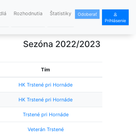
dlá
Rozhodnutia
Štatistiky
Odoberať
Prihlásenie
Sezóna 2022/2023
Tím
HK Trstené pri Hornáde
HK Trstené pri Hornáde
Trstené pri Hornáde
Veterán Trstené