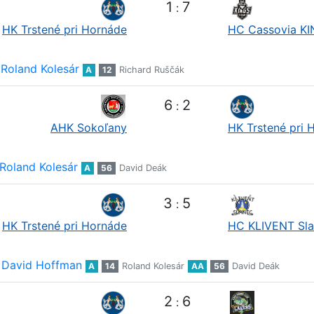
1
7
:
HK Trstené pri Hornáde
HC Cassovia K
Roland Kolesár
A
12
Richard Ruščák
6
2
:
AHK Sokoľany
HK Trstené pri 
Roland Kolesár
A
56
David Deák
3
5
:
HK Trstené pri Hornáde
HC KLIVENT Sl
David Hoffman
A
14
Roland Kolesár
AA
56
David Deák
2
6
: