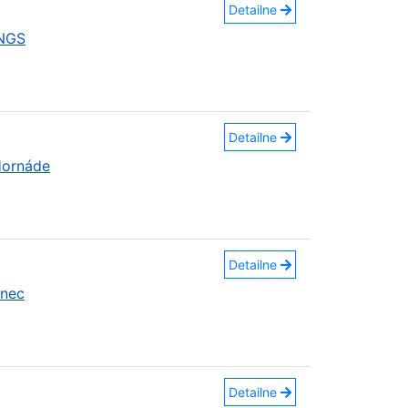
Detailne
INGS
Detailne
Hornáde
Detailne
anec
Detailne