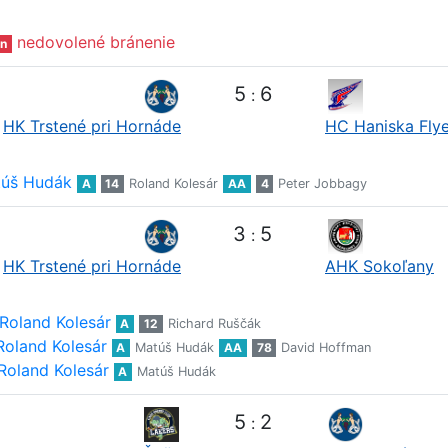
nedovolené bránenie
n
5
6
:
HK Trstené pri Hornáde
HC Haniska Flye
úš Hudák
A
14
Roland Kolesár
AA
4
Peter Jobbagy
3
5
:
HK Trstené pri Hornáde
AHK Sokoľany
Roland Kolesár
A
12
Richard Ruščák
Roland Kolesár
A
Matúš Hudák
AA
78
David Hoffman
Roland Kolesár
A
Matúš Hudák
5
2
: