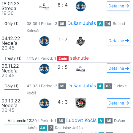
18.01.23
6
:
4
Detailne
Streda
19:30
Dušan Juhás
Góly (1)
38:39
I Period: 3
65
A
14
Roland
Kolesár
04.12.22
1
:
7
Detailne
Nedeľa
20:45
seknutie
Tresty (1)
14:59
I Period: 1
2min
06.11.22
2
:
5
Detailne
Nedeľa
20:45
Dušan Juhás
Góly (1)
42:03
I Period: 3
65
A
85
Ľudovít
Kočiš
09.10.22
4
:
3
Detailne
Nedeľa
20:45
Ľudovít Kočiš
I. Asistencie (2)
10:30
I Period: 1
85
A
65
Dušan
Juhás
AA
7
Rastislav Jaššo