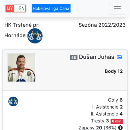
Hokejová liga Čaňa
HK Trstené pri
Sezóna 2022/2023
Hornáde
Dušan Juhás
65
Body 12
Góly
6
I. Asistencie
2
II. Asistencie
4
Tresty
3
6 min
Zápasy
20
(86%)