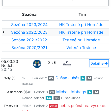
Sezóna
Tím
Sezóna 2023/2024
HK Trstené pri Hornáde
Sezóna 2022/2023
HK Trstené pri Hornáde
Sezóna 2021/2022
Trstené pri Hornáde
Sezóna 2020/2021
Veterán Trstené
05.03.23
3
:
6
Detailne
Nedeľa
20:45
Dušan Juhás
Góly (1)
17:33
I Period: 2
65
A
14
Roland
Kolesár
Michal Jobbagy
II. Asistencie (1)
32:40
I Period: 3
28
A
14
Roland Kolesár
AA
65
Dušan Juhás
nebezpečná hra vysokou
Tresty (1)
25:02
I Period: 2
2min