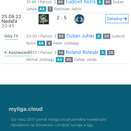
Ľudovít Kočiš
31:40
I Period: 3
85
A
65
Dušan
Juhás
AA
7
Rastislav Jaššo
25.09.22
2
:
5
Detailne
Nedeľa
20:45
Dušan Juhás
Góly (1)
23:00
I Period: 2
65
A
85
Ľudovít
Kočiš
AA
4
Peter Jobbagy
Roland Kolesár
II. Asistencie (1)
44:33
I Period: 3
14
A
28
Michal Jobbagy
AA
65
Dušan Juhás
myliga.cloud
Od roku 2017 portál myliga.cloud pomáha hokejovým
fanúšikom na Slovensku vytvárať turnaje a ligy.