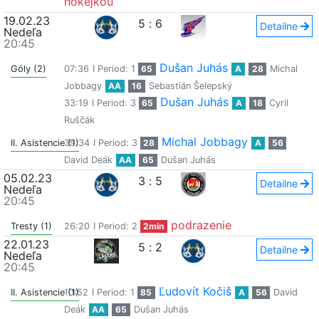
hokejkou
19.02.23
5
:
6
Detailne
Nedeľa
20:45
Dušan Juhás
Góly (2)
07:36
I Period: 1
65
A
28
Michal
Jobbagy
AA
16
Sebastián Šelepský
Dušan Juhás
33:19
I Period: 3
65
A
18
Cyril
Ruščák
Michal Jobbagy
II. Asistencie (1)
39:34
I Period: 3
28
A
56
David Deák
AA
65
Dušan Juhás
05.02.23
3
:
5
Detailne
Nedeľa
20:45
podrazenie
Tresty (1)
26:20
I Period: 2
2min
22.01.23
5
:
2
Detailne
Nedeľa
20:45
Ľudovít Kočiš
II. Asistencie (1)
10:52
I Period: 1
85
A
56
David
Deák
AA
65
Dušan Juhás