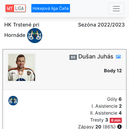
Hokejová liga Čaňa
HK Trstené pri
Sezóna 2022/2023
Hornáde
Dušan Juhás
65
Body 12
Góly
6
I. Asistencie
2
II. Asistencie
4
Tresty
3
6 min
Zápasy
20
(86%)