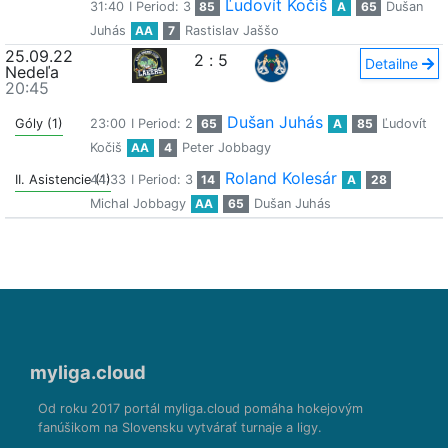
Ľudovít Kočiš
31:40
I Period: 3
85
A
65
Dušan
Juhás
AA
7
Rastislav Jaššo
25.09.22
2
:
5
Detailne
Nedeľa
20:45
Dušan Juhás
Góly (1)
23:00
I Period: 2
65
A
85
Ľudovít
Kočiš
AA
4
Peter Jobbagy
Roland Kolesár
II. Asistencie (1)
44:33
I Period: 3
14
A
28
Michal Jobbagy
AA
65
Dušan Juhás
myliga.cloud
Od roku 2017 portál myliga.cloud pomáha hokejovým
fanúšikom na Slovensku vytvárať turnaje a ligy.