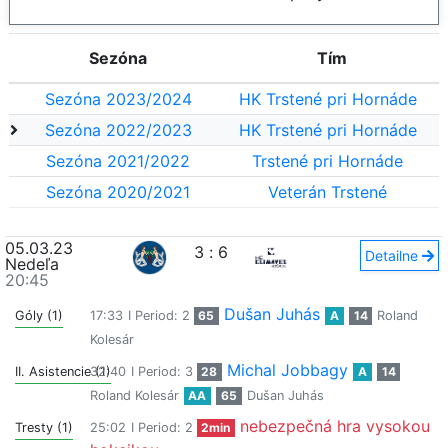
Sezóna
Tím
Sezóna 2023/2024
HK Trstené pri Hornáde
Sezóna 2022/2023
HK Trstené pri Hornáde
Sezóna 2021/2022
Trstené pri Hornáde
Sezóna 2020/2021
Veterán Trstené
05.03.23
3
:
6
Detailne
Nedeľa
20:45
Dušan Juhás
Góly (1)
17:33
I Period: 2
65
A
14
Roland
Kolesár
Michal Jobbagy
II. Asistencie (1)
32:40
I Period: 3
28
A
14
Roland Kolesár
AA
65
Dušan Juhás
nebezpečná hra vysokou
Tresty (1)
25:02
I Period: 2
2min