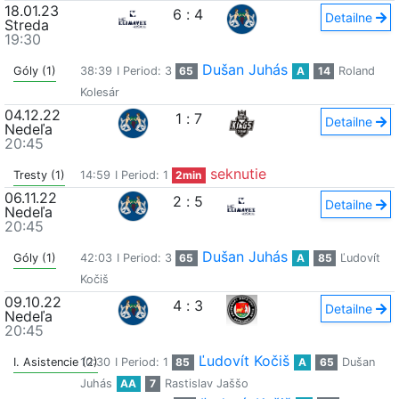
18.01.23
6
:
4
Detailne
Streda
19:30
Dušan Juhás
Góly (1)
38:39
I Period: 3
65
A
14
Roland
Kolesár
04.12.22
1
:
7
Detailne
Nedeľa
20:45
seknutie
Tresty (1)
14:59
I Period: 1
2min
06.11.22
2
:
5
Detailne
Nedeľa
20:45
Dušan Juhás
Góly (1)
42:03
I Period: 3
65
A
85
Ľudovít
Kočiš
09.10.22
4
:
3
Detailne
Nedeľa
20:45
Ľudovít Kočiš
I. Asistencie (2)
10:30
I Period: 1
85
A
65
Dušan
Juhás
AA
7
Rastislav Jaššo