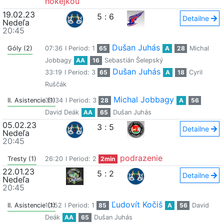
hokejkou
19.02.23
5
:
6
Detailne
Nedeľa
20:45
Dušan Juhás
Góly (2)
07:36
I Period: 1
65
A
28
Michal
Jobbagy
AA
16
Sebastián Šelepský
Dušan Juhás
33:19
I Period: 3
65
A
18
Cyril
Ruščák
Michal Jobbagy
II. Asistencie (1)
39:34
I Period: 3
28
A
56
David Deák
AA
65
Dušan Juhás
05.02.23
3
:
5
Detailne
Nedeľa
20:45
podrazenie
Tresty (1)
26:20
I Period: 2
2min
22.01.23
5
:
2
Detailne
Nedeľa
20:45
Ľudovít Kočiš
II. Asistencie (1)
10:52
I Period: 1
85
A
56
David
Deák
AA
65
Dušan Juhás