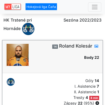
Hokejová liga Čaňa
HK Trstené pri
Sezóna 2022/2023
Hornáde
Roland Kolesár
14
Body 22
Góly
14
I. Asistencie
7
II. Asistencie
1
Tresty
4
8 min
Zápasy
22
(95%)