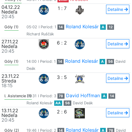
04.12.22
1
:
7
Detailne
Nedeľa
20:45
Roland Kolesár
Góly (1)
05:02
I Period: 1
14
A
12
Richard Ruščák
27.11.22
6
:
2
Detailne
Nedeľa
20:45
Roland Kolesár
Góly (1)
14:00
I Period: 1
14
A
56
David
Deák
23.11.22
3
:
5
Detailne
Streda
18:15
David Hoffman
I. Asistencie (1)
39:31
I Period: 3
78
A
14
Roland Kolesár
AA
56
David Deák
13.11.22
2
:
6
Detailne
Nedeľa
20:45
Roland Kolesár
Góly (2)
19:46
I Period: 2
14
A
78
David