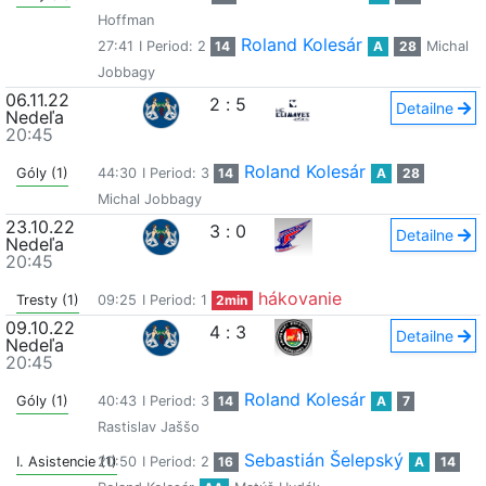
Hoffman
Roland Kolesár
27:41
I Period: 2
14
A
28
Michal
Jobbagy
06.11.22
2
:
5
Detailne
Nedeľa
20:45
Roland Kolesár
Góly (1)
44:30
I Period: 3
14
A
28
Michal Jobbagy
23.10.22
3
:
0
Detailne
Nedeľa
20:45
hákovanie
Tresty (1)
09:25
I Period: 1
2min
09.10.22
4
:
3
Detailne
Nedeľa
20:45
Roland Kolesár
Góly (1)
40:43
I Period: 3
14
A
7
Rastislav Jaššo
Sebastián Šelepský
I. Asistencie (1)
20:50
I Period: 2
16
A
14