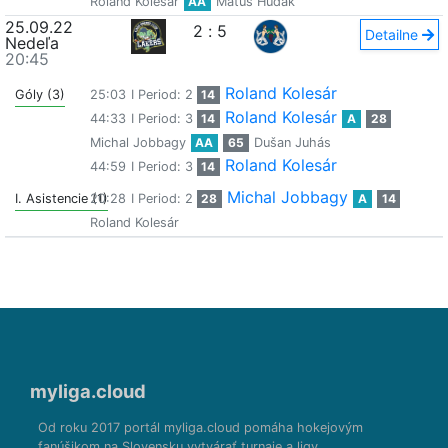
Roland Kolesár
AA
Matúš Hudák
25.09.22
2
:
5
Detailne
Nedeľa
20:45
Roland Kolesár
Góly (3)
25:03
I Period: 2
14
Roland Kolesár
44:33
I Period: 3
14
A
28
Michal Jobbagy
AA
65
Dušan Juhás
Roland Kolesár
44:59
I Period: 3
14
Michal Jobbagy
I. Asistencie (1)
20:28
I Period: 2
28
A
14
Roland Kolesár
myliga.cloud
Od roku 2017 portál myliga.cloud pomáha hokejovým
fanúšikom na Slovensku vytvárať turnaje a ligy.