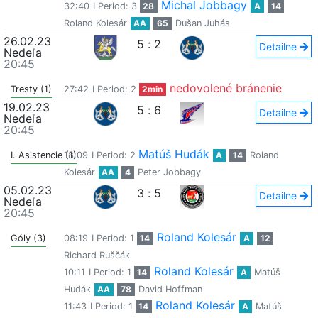
Michal Jobbagy
32:40
I Period: 3
28
A
14
Roland Kolesár
AA
65
Dušan Juhás
26.02.23
5
:
2
Detailne
Nedeľa
20:45
nedovolené bránenie
Tresty (1)
27:42
I Period: 2
2min
19.02.23
5
:
6
Detailne
Nedeľa
20:45
Matúš Hudák
I. Asistencie (1)
18:09
I Period: 2
A
14
Roland
Kolesár
AA
4
Peter Jobbagy
05.02.23
3
:
5
Detailne
Nedeľa
20:45
Roland Kolesár
Góly (3)
08:19
I Period: 1
14
A
12
Richard Ruščák
Roland Kolesár
10:11
I Period: 1
14
A
Matúš
Hudák
AA
78
David Hoffman
Roland Kolesár
11:43
I Period: 1
14
A
Matúš