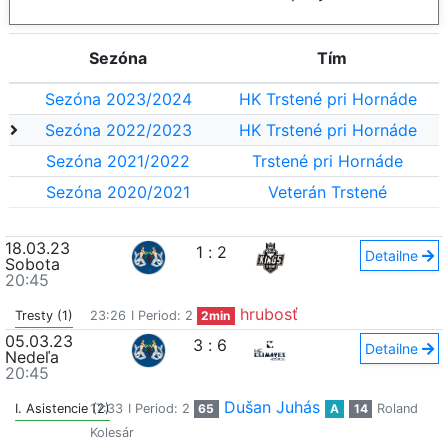
Sezóna
Tím
Sezóna 2023/2024
HK Trstené pri Hornáde
Sezóna 2022/2023
HK Trstené pri Hornáde
Sezóna 2021/2022
Trstené pri Hornáde
Sezóna 2020/2021
Veterán Trstené
18.03.23
1
:
2
Detailne
Sobota
20:45
hrubosť
Tresty (1)
23:26
I Period: 2
2min
05.03.23
3
:
6
Detailne
Nedeľa
20:45
Dušan Juhás
I. Asistencie (2)
17:33
I Period: 2
65
A
14
Roland
Kolesár