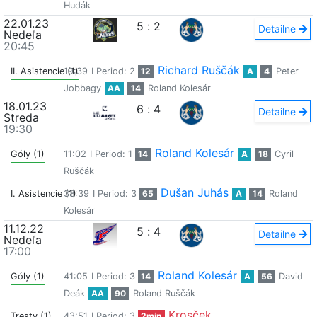
Hudák
22.01.23
5
:
2
Detailne
Nedeľa
20:45
Richard Ruščák
II. Asistencie (1)
19:39
I Period: 2
12
A
4
Peter
Jobbagy
AA
14
Roland Kolesár
18.01.23
6
:
4
Detailne
Streda
19:30
Roland Kolesár
Góly (1)
11:02
I Period: 1
14
A
18
Cyril
Ruščák
Dušan Juhás
I. Asistencie (1)
38:39
I Period: 3
65
A
14
Roland
Kolesár
11.12.22
5
:
4
Detailne
Nedeľa
17:00
Roland Kolesár
Góly (1)
41:05
I Period: 3
14
A
56
David
Deák
AA
90
Roland Ruščák
Krosček
Tresty (1)
43:51
I Period: 3
2min