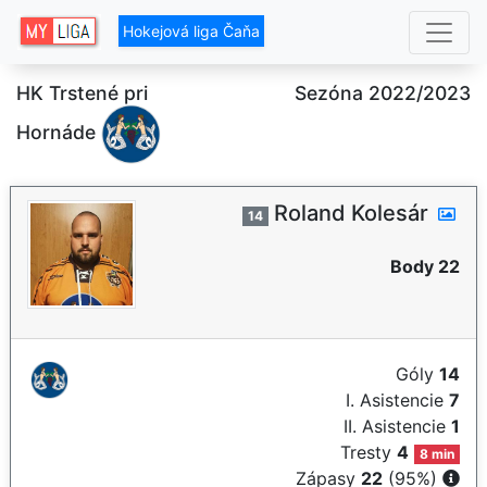
Hokejová liga Čaňa
HK Trstené pri
Sezóna 2022/2023
Hornáde
Roland Kolesár
14
Body 22
Góly
14
I. Asistencie
7
II. Asistencie
1
Tresty
4
8 min
Zápasy
22
(95%)