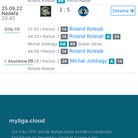
Roland Kolesár
AA
Matúš Hudák
25.09.22
2
:
5
Detailne
Nedeľa
20:45
Roland Kolesár
Góly (3)
25:03
I Period: 2
14
Roland Kolesár
44:33
I Period: 3
14
A
28
Michal Jobbagy
AA
65
Dušan Juhás
Roland Kolesár
44:59
I Period: 3
14
Michal Jobbagy
I. Asistencie (1)
20:28
I Period: 2
28
A
14
Roland Kolesár
myliga.cloud
Od roku 2017 portál myliga.cloud pomáha hokejovým
fanúšikom na Slovensku vytvárať turnaje a ligy.