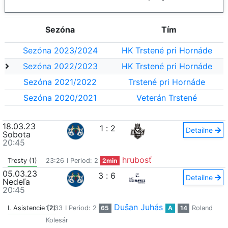
Sezóna
Tím
Sezóna 2023/2024
HK Trstené pri Hornáde
Sezóna 2022/2023
HK Trstené pri Hornáde
Sezóna 2021/2022
Trstené pri Hornáde
Sezóna 2020/2021
Veterán Trstené
18.03.23
1
:
2
Detailne
Sobota
20:45
hrubosť
Tresty (1)
23:26
I Period: 2
2min
05.03.23
3
:
6
Detailne
Nedeľa
20:45
Dušan Juhás
I. Asistencie (2)
17:33
I Period: 2
65
A
14
Roland
Kolesár