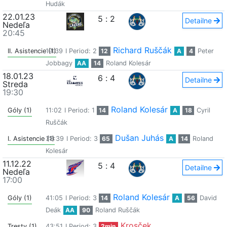
Hudák
22.01.23
5
:
2
Detailne
Nedeľa
20:45
Richard Ruščák
II. Asistencie (1)
19:39
I Period: 2
12
A
4
Peter
Jobbagy
AA
14
Roland Kolesár
18.01.23
6
:
4
Detailne
Streda
19:30
Roland Kolesár
Góly (1)
11:02
I Period: 1
14
A
18
Cyril
Ruščák
Dušan Juhás
I. Asistencie (1)
38:39
I Period: 3
65
A
14
Roland
Kolesár
11.12.22
5
:
4
Detailne
Nedeľa
17:00
Roland Kolesár
Góly (1)
41:05
I Period: 3
14
A
56
David
Deák
AA
90
Roland Ruščák
Krosček
Tresty (1)
43:51
I Period: 3
2min