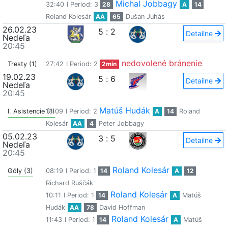
Michal Jobbagy
32:40
I Period: 3
28
A
14
Roland Kolesár
AA
65
Dušan Juhás
26.02.23
5
:
2
Detailne
Nedeľa
20:45
nedovolené bránenie
Tresty (1)
27:42
I Period: 2
2min
19.02.23
5
:
6
Detailne
Nedeľa
20:45
Matúš Hudák
I. Asistencie (1)
18:09
I Period: 2
A
14
Roland
Kolesár
AA
4
Peter Jobbagy
05.02.23
3
:
5
Detailne
Nedeľa
20:45
Roland Kolesár
Góly (3)
08:19
I Period: 1
14
A
12
Richard Ruščák
Roland Kolesár
10:11
I Period: 1
14
A
Matúš
Hudák
AA
78
David Hoffman
Roland Kolesár
11:43
I Period: 1
14
A
Matúš