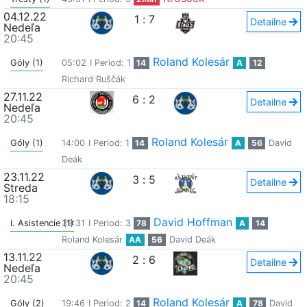
04.12.22
1
:
7
Detailne
Nedeľa
20:45
Roland Kolesár
Góly (1)
05:02
I Period: 1
14
A
12
Richard Ruščák
27.11.22
6
:
2
Detailne
Nedeľa
20:45
Roland Kolesár
Góly (1)
14:00
I Period: 1
14
A
56
David
Deák
23.11.22
3
:
5
Detailne
Streda
18:15
David Hoffman
I. Asistencie (1)
39:31
I Period: 3
78
A
14
Roland Kolesár
AA
56
David Deák
13.11.22
2
:
6
Detailne
Nedeľa
20:45
Roland Kolesár
Góly (2)
19:46
I Period: 2
14
A
78
David