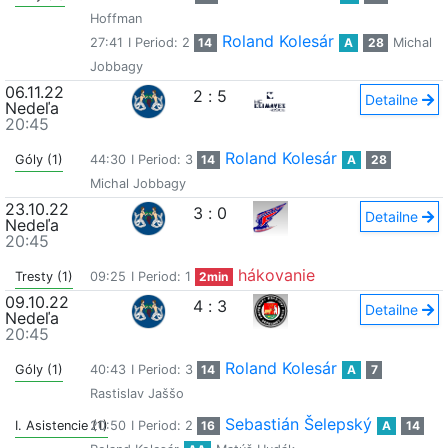
Hoffman
Roland Kolesár
27:41
I Period: 2
14
A
28
Michal
Jobbagy
06.11.22
2
:
5
Detailne
Nedeľa
20:45
Roland Kolesár
Góly (1)
44:30
I Period: 3
14
A
28
Michal Jobbagy
23.10.22
3
:
0
Detailne
Nedeľa
20:45
hákovanie
Tresty (1)
09:25
I Period: 1
2min
09.10.22
4
:
3
Detailne
Nedeľa
20:45
Roland Kolesár
Góly (1)
40:43
I Period: 3
14
A
7
Rastislav Jaššo
Sebastián Šelepský
I. Asistencie (1)
20:50
I Period: 2
16
A
14