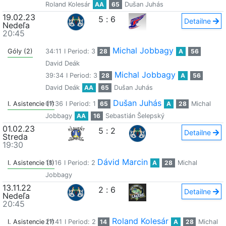
Roland Kolesár
AA
65
Dušan Juhás
19.02.23
5
:
6
Detailne
Nedeľa
20:45
Michal Jobbagy
Góly (2)
34:11
I Period: 3
28
A
56
David Deák
Michal Jobbagy
39:34
I Period: 3
28
A
56
David Deák
AA
65
Dušan Juhás
Dušan Juhás
I. Asistencie (1)
07:36
I Period: 1
65
A
28
Michal
Jobbagy
AA
16
Sebastián Šelepský
01.02.23
5
:
2
Detailne
Streda
19:30
Dávid Marcin
I. Asistencie (1)
18:16
I Period: 2
A
28
Michal
Jobbagy
13.11.22
2
:
6
Detailne
Nedeľa
20:45
Roland Kolesár
I. Asistencie (1)
27:41
I Period: 2
14
A
28
Michal