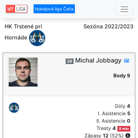
Hokejová liga Čaňa
HK Trstené pri
Sezóna 2022/2023
Hornáde
Michal Jobbagy
28
Body 9
Góly
4
I. Asistencie
5
II. Asistencie
0
Tresty
4
8 min
Zápasy
12
(52%)