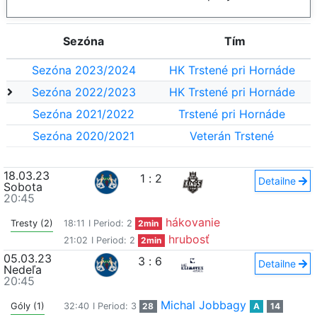
Sezóna
Tím
Sezóna 2023/2024
HK Trstené pri Hornáde
Sezóna 2022/2023
HK Trstené pri Hornáde
Sezóna 2021/2022
Trstené pri Hornáde
Sezóna 2020/2021
Veterán Trstené
18.03.23
1
:
2
Detailne
Sobota
20:45
hákovanie
Tresty (2)
18:11
I Period: 2
2min
hrubosť
21:02
I Period: 2
2min
05.03.23
3
:
6
Detailne
Nedeľa
20:45
Michal Jobbagy
Góly (1)
32:40
I Period: 3
28
A
14