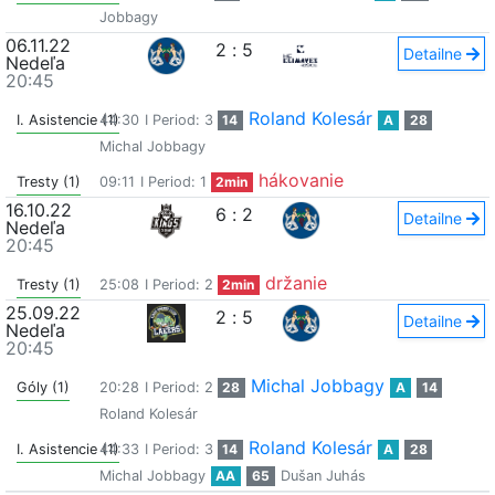
Jobbagy
06.11.22
2
:
5
Detailne
Nedeľa
20:45
Roland Kolesár
I. Asistencie (1)
44:30
I Period: 3
14
A
28
Michal Jobbagy
hákovanie
Tresty (1)
09:11
I Period: 1
2min
16.10.22
6
:
2
Detailne
Nedeľa
20:45
držanie
Tresty (1)
25:08
I Period: 2
2min
25.09.22
2
:
5
Detailne
Nedeľa
20:45
Michal Jobbagy
Góly (1)
20:28
I Period: 2
28
A
14
Roland Kolesár
Roland Kolesár
I. Asistencie (1)
44:33
I Period: 3
14
A
28
Michal Jobbagy
AA
65
Dušan Juhás