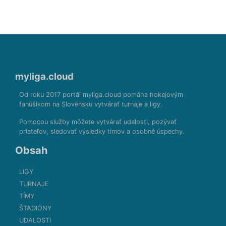
myliga.cloud
Od roku 2017 portál myliga.cloud pomáha hokejovým
fanúšikom na Slovensku vytvárať turnaje a ligy.
Pomocou služby môžete vytvárať udalosti, pozývať
priateľov, sledovať výsledky tímov a osobné úspechy.
Obsah
LIGY
TURNAJE
TÍMY
ŠTADIÓNY
UDALOSTI