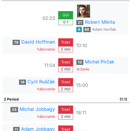
Gól
02:25
Robert Mikita
0:1
21
A
88
Adam Horňak
David Hoffman
78
Trest
10:10
hákovanie
2 min
Michal Pirčak
Trest
10
11:04
2 min
držanie
Cyril Ruščák
18
Trest
15:00
hákovanie
2 min
2 Period
(1:1)
Michal Jobbagy
28
Trest
18:11
hákovanie
2 min
Adam Jobbagy
11
Trest