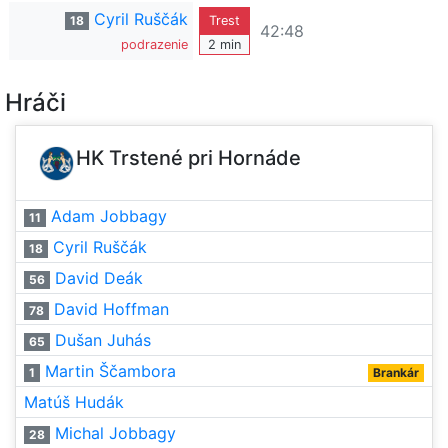
Cyril Ruščák
18
Trest
42:48
podrazenie
2 min
Hráči
HK Trstené pri Hornáde
Adam Jobbagy
11
Cyril Ruščák
18
David Deák
56
David Hoffman
78
Dušan Juhás
65
Martin Ščambora
1
Brankár
Matúš Hudák
Michal Jobbagy
28