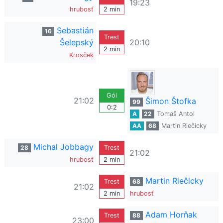
19:23
hrubosť
2 min
Sebastián
16
Trest
Šelepský
20:10
2 min
Krosček
Gól
21:02
Šimon Štofka
99
0:2
A
22
Tomaš Antol
AA
68
Martin Riečicky
Michal Jobbagy
28
Trest
21:02
hrubosť
2 min
Martin Riečicky
Trest
68
21:02
2 min
hrubosť
Adam Horňak
Trest
88
23:00