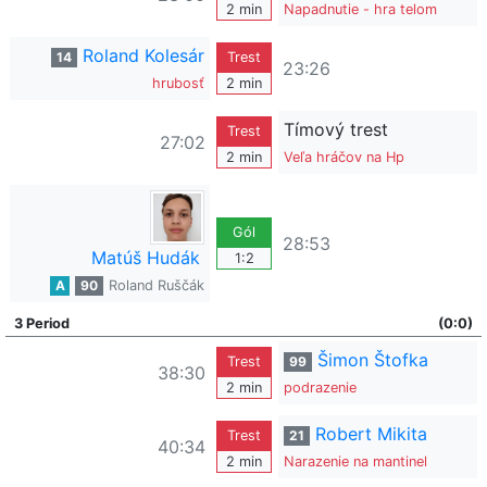
2 min
Napadnutie - hra telom
Roland Kolesár
14
Trest
23:26
hrubosť
2 min
Tímový trest
Trest
27:02
2 min
Veľa hráčov na Hp
Gól
28:53
Matúš Hudák
1:2
A
90
Roland Ruščák
3 Period
(0:0)
Šimon Štofka
Trest
99
38:30
2 min
podrazenie
Robert Mikita
Trest
21
40:34
2 min
Narazenie na mantinel