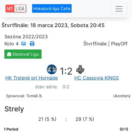
Hokejová liga Čaňa
Štvrťfinále: 18 marca 2023, Sobota 20:45
Sezóna 2022/2023
Kolo
4
Štvrťfinále | PlayOff
Sledovať
Ligu
1
:
2
HK Trstené pri Hornáde
HC Cassovia KINGS
stav série:
0
:
2
Spravoval: Tomáš B.
Ukončený
Strely
21 (5 %)
:
29 (7 %)
1 Period
(0:1)