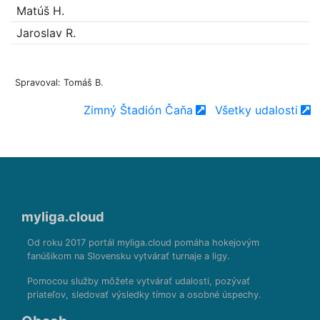
Matúš H.
Jaroslav R.
Spravoval: Tomáš B.
Zimný Štadión Čaňa
Všetky udalosti
myliga.cloud
Od roku 2017 portál myliga.cloud pomáha hokejovým
fanúšikom na Slovensku vytvárať turnaje a ligy.
Pomocou služby môžete vytvárať udalosti, pozývať
priateľov, sledovať výsledky tímov a osobné úspechy.