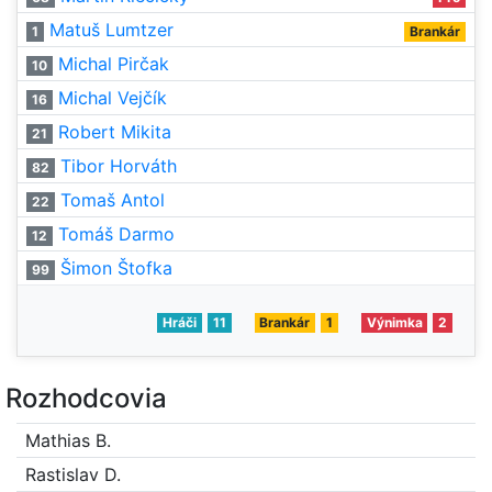
Matuš Lumtzer
1
Brankár
Michal Pirčak
10
Michal Vejčík
16
Robert Mikita
21
Tibor Horváth
82
Tomaš Antol
22
Tomáš Darmo
12
Šimon Štofka
99
Hráči
11
Brankár
1
Výnimka
2
Rozhodcovia
Mathias B.
Rastislav D.