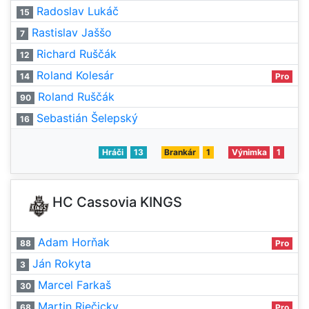
Radoslav Lukáč
15
Rastislav Jaššo
7
Richard Ruščák
12
Roland Kolesár
14
Pro
Roland Ruščák
90
Sebastián Šelepský
16
Hráči
13
Brankár
1
Výnimka
1
HC Cassovia KINGS
Adam Horňak
88
Pro
Ján Rokyta
3
Marcel Farkaš
30
Martin Riečicky
68
Pro