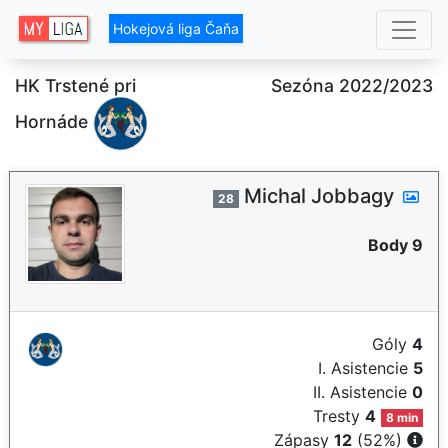
Hokejová liga Čaňa
HK Trstené pri
Sezóna 2022/2023
Hornáde
Michal Jobbagy
28
Body 9
Góly
4
I. Asistencie
5
II. Asistencie
0
Tresty
4
8 min
Zápasy
12
(52%)