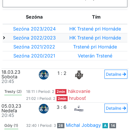
Sezóna
Tím
Sezóna 2023/2024
HK Trstené pri Hornáde
Sezóna 2022/2023
HK Trstené pri Hornáde
Sezóna 2021/2022
Trstené pri Hornáde
Sezóna 2020/2021
Veterán Trstené
18.03.23
1
:
2
Detailne
Sobota
20:45
hákovanie
Tresty (2)
18:11
I Period: 2
2min
hrubosť
21:02
I Period: 2
2min
05.03.23
3
:
6
Detailne
Nedeľa
20:45
Michal Jobbagy
Góly (1)
32:40
I Period: 3
28
A
14