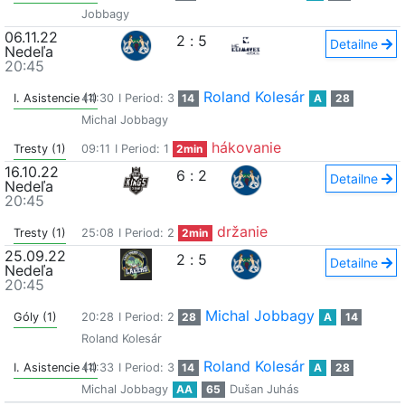
Jobbagy
06.11.22
2
:
5
Detailne
Nedeľa
20:45
Roland Kolesár
I. Asistencie (1)
44:30
I Period: 3
14
A
28
Michal Jobbagy
hákovanie
Tresty (1)
09:11
I Period: 1
2min
16.10.22
6
:
2
Detailne
Nedeľa
20:45
držanie
Tresty (1)
25:08
I Period: 2
2min
25.09.22
2
:
5
Detailne
Nedeľa
20:45
Michal Jobbagy
Góly (1)
20:28
I Period: 2
28
A
14
Roland Kolesár
Roland Kolesár
I. Asistencie (1)
44:33
I Period: 3
14
A
28
Michal Jobbagy
AA
65
Dušan Juhás