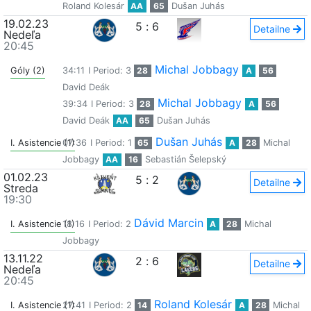
Roland Kolesár
AA
65
Dušan Juhás
19.02.23
5
:
6
Detailne
Nedeľa
20:45
Michal Jobbagy
Góly (2)
34:11
I Period: 3
28
A
56
David Deák
Michal Jobbagy
39:34
I Period: 3
28
A
56
David Deák
AA
65
Dušan Juhás
Dušan Juhás
I. Asistencie (1)
07:36
I Period: 1
65
A
28
Michal
Jobbagy
AA
16
Sebastián Šelepský
01.02.23
5
:
2
Detailne
Streda
19:30
Dávid Marcin
I. Asistencie (1)
18:16
I Period: 2
A
28
Michal
Jobbagy
13.11.22
2
:
6
Detailne
Nedeľa
20:45
Roland Kolesár
I. Asistencie (1)
27:41
I Period: 2
14
A
28
Michal