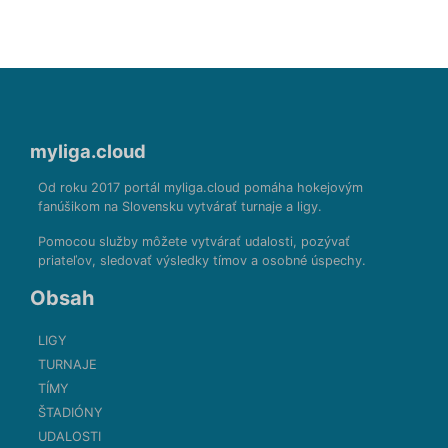
myliga.cloud
Od roku 2017 portál myliga.cloud pomáha hokejovým
fanúšikom na Slovensku vytvárať turnaje a ligy.
Pomocou služby môžete vytvárať udalosti, pozývať
priateľov, sledovať výsledky tímov a osobné úspechy.
Obsah
LIGY
TURNAJE
TÍMY
ŠTADIÓNY
UDALOSTI