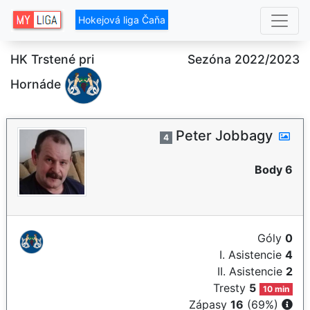
Hokejová liga Čaňa
HK Trstené pri
Sezóna 2022/2023
Hornáde
Peter Jobbagy
4
Body 6
Góly
0
I. Asistencie
4
II. Asistencie
2
Tresty
5
10 min
Zápasy
16
(69%)