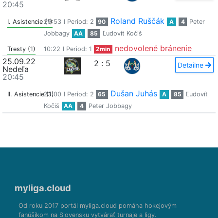
20:45
Roland Ruščák
I. Asistencie (1)
29:53
I Period: 2
90
A
4
Peter
Jobbagy
AA
85
Ľudovít Kočiš
nedovolené bránenie
Tresty (1)
10:22
I Period: 1
2min
25.09.22
2
:
5
Detailne
Nedeľa
20:45
Dušan Juhás
II. Asistencie (1)
23:00
I Period: 2
65
A
85
Ľudovít
Kočiš
AA
4
Peter Jobbagy
myliga.cloud
Od roku 2017 portál myliga.cloud pomáha hokejovým
fanúšikom na Slovensku vytvárať turnaje a ligy.