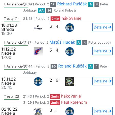
Richard Ruščák
I. Asistencie (1)
19:39
I Period: 2
12
A
4
Peter
Jobbagy
AA
14
Roland Kolesár
hákovanie
Tresty (1)
24:43
I Period: 2
2min
18.01.23
6
:
4
Detailne
Streda
19:30
Matúš Hudák
I. Asistencie (1)
17:37
I Period: 2
A
4
Peter Jobbagy
11.12.22
5
:
4
Detailne
Nedeľa
17:00
Roland Ruščák
I. Asistencie (1)
36:44
I Period: 3
90
A
4
Peter
Jobbagy
13.11.22
2
:
6
Detailne
Nedeľa
20:45
hákovanie
Tresty (2)
21:43
I Period: 2
2min
Faul kolenom
31:29
I Period: 3
2min
02.10.22
3
:
1
Detailne
Nedeľa