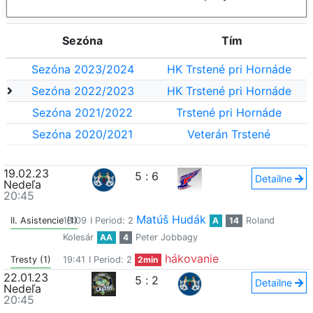
Sezóna
Tím
Sezóna 2023/2024
HK Trstené pri Hornáde
Sezóna 2022/2023
HK Trstené pri Hornáde
Sezóna 2021/2022
Trstené pri Hornáde
Sezóna 2020/2021
Veterán Trstené
19.02.23
5
:
6
Detailne
Nedeľa
20:45
Matúš Hudák
II. Asistencie (1)
18:09
I Period: 2
A
14
Roland
Kolesár
AA
4
Peter Jobbagy
hákovanie
Tresty (1)
19:41
I Period: 2
2min
22.01.23
5
:
2
Detailne
Nedeľa
20:45