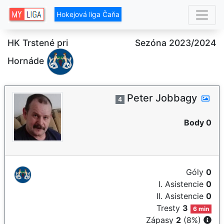
Hokejová liga Čaňa
HK Trstené pri
Sezóna 2023/2024
Hornáde
Peter Jobbagy
4
Body 0
Góly
0
I. Asistencie
0
II. Asistencie
0
Tresty
3
6 min
Zápasy
2
(8%)