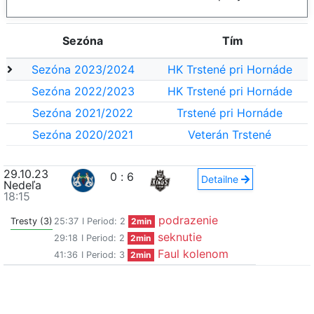
Sezóna
Tím
Sezóna 2023/2024
HK Trstené pri Hornáde
Sezóna 2022/2023
HK Trstené pri Hornáde
Sezóna 2021/2022
Trstené pri Hornáde
Sezóna 2020/2021
Veterán Trstené
29.10.23
0
:
6
Detailne
Nedeľa
18:15
podrazenie
Tresty (3)
25:37
I Period: 2
2min
seknutie
29:18
I Period: 2
2min
Faul kolenom
41:36
I Period: 3
2min