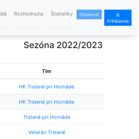
dlá
Rozhodnutia
Štatistiky
Odoberať
Prihlásenie
Sezóna 2022/2023
Tím
HK Trstené pri Hornáde
HK Trstené pri Hornáde
Trstené pri Hornáde
Veterán Trstené