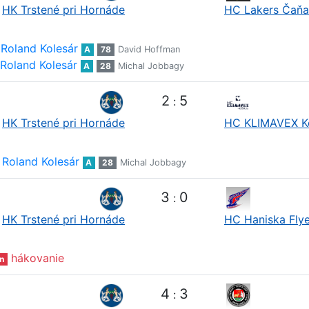
HK Trstené pri Hornáde
HC Lakers Čaňa
Roland Kolesár
A
78
David Hoffman
Roland Kolesár
A
28
Michal Jobbagy
2
5
:
HK Trstené pri Hornáde
HC KLIMAVEX K
Roland Kolesár
A
28
Michal Jobbagy
3
0
:
HK Trstené pri Hornáde
HC Haniska Flye
hákovanie
n
4
3
: