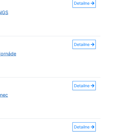
Detailne
INGS
Detailne
Hornáde
Detailne
anec
Detailne