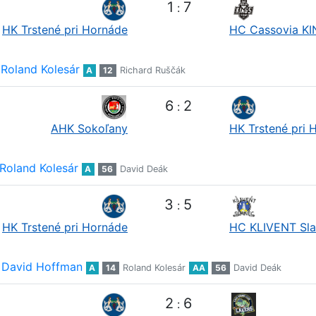
1
7
:
HK Trstené pri Hornáde
HC Cassovia K
Roland Kolesár
A
12
Richard Ruščák
6
2
:
AHK Sokoľany
HK Trstené pri 
Roland Kolesár
A
56
David Deák
3
5
:
HK Trstené pri Hornáde
HC KLIVENT Sl
David Hoffman
A
14
Roland Kolesár
AA
56
David Deák
2
6
: