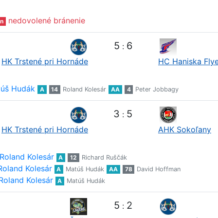
nedovolené bránenie
n
5
6
:
HK Trstené pri Hornáde
HC Haniska Flye
úš Hudák
A
14
Roland Kolesár
AA
4
Peter Jobbagy
3
5
:
HK Trstené pri Hornáde
AHK Sokoľany
Roland Kolesár
A
12
Richard Ruščák
Roland Kolesár
A
Matúš Hudák
AA
78
David Hoffman
Roland Kolesár
A
Matúš Hudák
5
2
: