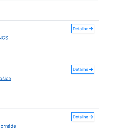
Detailne
INGS
Detailne
ošice
Detailne
Hornáde