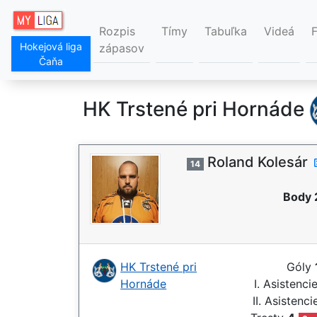
Rozpis
Tímy
Tabuľka
Videá
Hokejová liga
zápasov
Čaňa
HK Trstené pri Hornáde
Roland Kolesár
14
Body 
HK Trstené pri
Góly
Hornáde
I. Asistenci
II. Asistenc