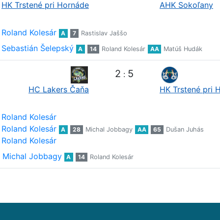
HK Trstené pri Hornáde
AHK Sokoľany
Roland Kolesár
A
7
Rastislav Jaššo
Sebastián Šelepský
A
14
Roland Kolesár
AA
Matúš Hudák
2
5
:
HC Lakers Čaňa
HK Trstené pri 
Roland Kolesár
Roland Kolesár
A
28
Michal Jobbagy
AA
65
Dušan Juhás
Roland Kolesár
Michal Jobbagy
A
14
Roland Kolesár