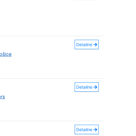
Detailne
ošice
Detailne
rs
Detailne