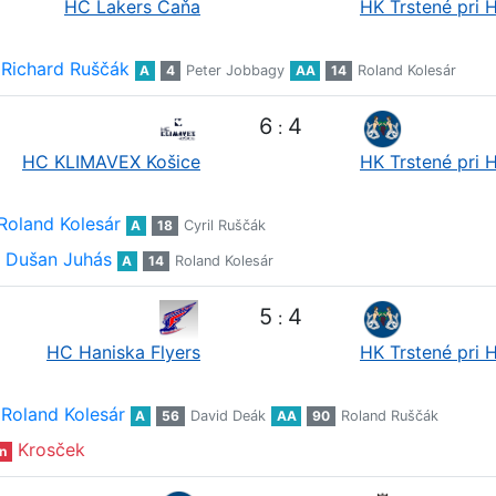
HC Lakers Čaňa
HK Trstené pri 
Richard Ruščák
A
4
Peter Jobbagy
AA
14
Roland Kolesár
6
4
:
HC KLIMAVEX Košice
HK Trstené pri 
Roland Kolesár
A
18
Cyril Ruščák
Dušan Juhás
A
14
Roland Kolesár
5
4
:
HC Haniska Flyers
HK Trstené pri 
Roland Kolesár
A
56
David Deák
AA
90
Roland Ruščák
Krosček
n