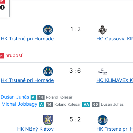
in
1
2
:
HK Trstené pri Hornáde
HC Cassovia K
hrubosť
in
3
6
:
HK Trstené pri Hornáde
HC KLIMAVEX K
Dušan Juhás
A
14
Roland Kolesár
Michal Jobbagy
A
14
Roland Kolesár
AA
65
Dušan Juhás
5
2
:
HK Nižný Klátov
HK Trstené pri 