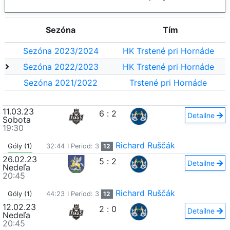
Sezóna
Tím
Sezóna 2023/2024
HK Trstené pri Hornáde
Sezóna 2022/2023
HK Trstené pri Hornáde
Sezóna 2021/2022
Trstené pri Hornáde
11.03.23
6
:
2
Detailne
Sobota
19:30
Richard Ruščák
Góly (1)
32:44
I Period: 3
12
26.02.23
5
:
2
Detailne
Nedeľa
20:45
Richard Ruščák
Góly (1)
44:23
I Period: 3
12
12.02.23
2
:
0
Detailne
Nedeľa
20:45