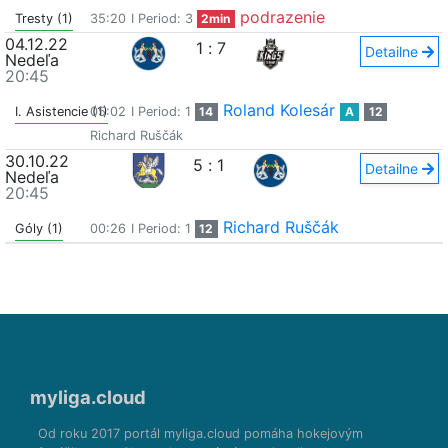
podrazenie
Tresty (1)
35:20
I Period: 3
2min
04.12.22
1
:
7
Detailne
Nedeľa
20:45
Roland Kolesár
I. Asistencie (1)
05:02
I Period: 1
14
A
12
Richard Ruščák
30.10.22
5
:
1
Detailne
Nedeľa
20:45
Richard Ruščák
Góly (1)
00:26
I Period: 1
12
myliga.cloud
Od roku 2017 portál myliga.cloud pomáha hokejovým