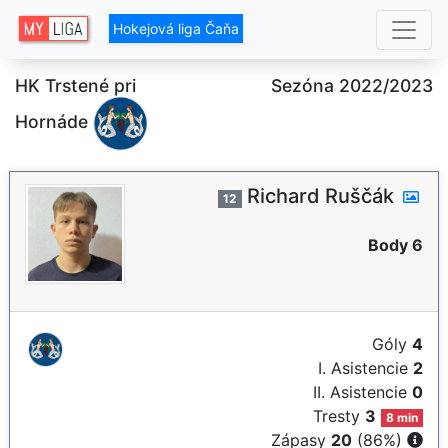
Hokejová liga Čaňa
HK Trstené pri
Sezóna 2022/2023
Hornáde
Richard Ruščák
12
Body 6
Góly
4
I. Asistencie
2
II. Asistencie
0
Tresty
3
8 min
Zápasy
20
(86%)