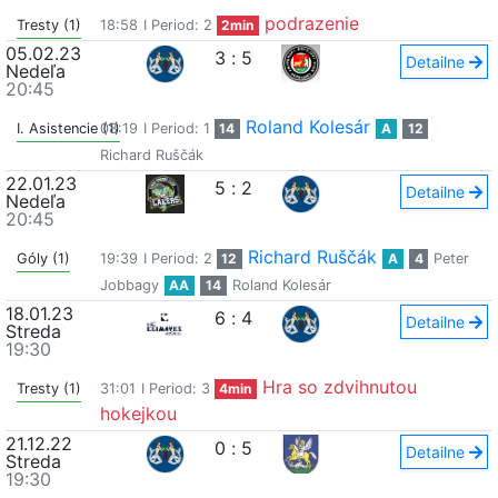
podrazenie
Tresty (1)
18:58
I Period: 2
2min
05.02.23
3
:
5
Detailne
Nedeľa
20:45
Roland Kolesár
I. Asistencie (1)
08:19
I Period: 1
14
A
12
Richard Ruščák
22.01.23
5
:
2
Detailne
Nedeľa
20:45
Richard Ruščák
Góly (1)
19:39
I Period: 2
12
A
4
Peter
Jobbagy
AA
14
Roland Kolesár
18.01.23
6
:
4
Detailne
Streda
19:30
Hra so zdvihnutou
Tresty (1)
31:01
I Period: 3
4min
hokejkou
21.12.22
0
:
5
Detailne
Streda
19:30