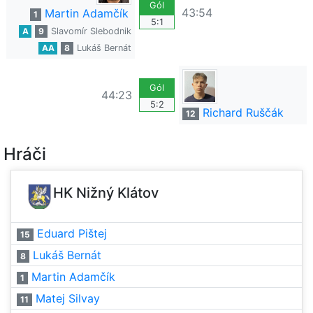
Gól
43:54
Martin Adamčík
1
5:1
A
9
Slavomír Slebodnik
AA
8
Lukáš Bernát
Gól
44:23
5:2
Richard Ruščák
12
Hráči
HK Nižný Klátov
Eduard Pištej
15
Lukáš Bernát
8
Martin Adamčík
1
Matej Silvay
11