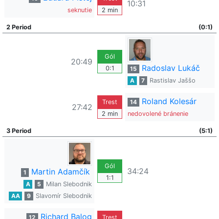
10:31
seknutie
2 min
2 Period
(0:1)
Gól
20:49
Radoslav Lukáč
0:1
15
A
7
Rastislav Jaššo
Roland Kolesár
Trest
14
27:42
2 min
nedovolené bránenie
3 Period
(5:1)
Gól
34:24
Martin Adamčík
1
1:1
A
5
Milan Slebodnik
AA
9
Slavomír Slebodnik
Richard Balog
12
Trest