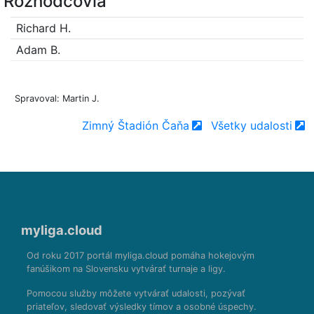
Rozhodcovia
Richard H.
Adam B.
Spravoval: Martin J.
Zimný Štadión Čaňa
Všetky udalosti
myliga.cloud
Od roku 2017 portál myliga.cloud pomáha hokejovým
fanúšikom na Slovensku vytvárať turnaje a ligy.
Pomocou služby môžete vytvárať udalosti, pozývať
priateľov, sledovať výsledky tímov a osobné úspechy.