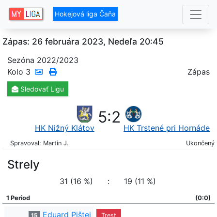
Hokejová liga Čaňa
Zápas: 26 februára 2023, Nedeľa 20:45
Sezóna 2022/2023
Kolo
3
Zápas
Sledovať
Ligu
5
:
2
HK Nižný Klátov
HK Trstené pri Hornáde
Spravoval: Martin J.
Ukončený
Strely
31 (16 %)
:
19 (11 %)
1 Period
(0:0)
Eduard Pištej
15
Trest