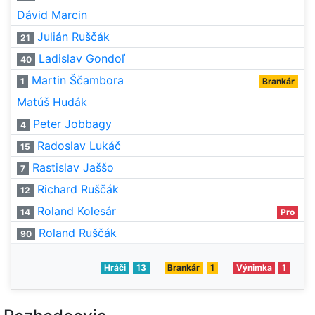
Dávid Marcin
Julián Ruščák
21
Ladislav Gondoľ
40
Martin Ščambora
1
Brankár
Matúš Hudák
Peter Jobbagy
4
Radoslav Lukáč
15
Rastislav Jaššo
7
Richard Ruščák
12
Roland Kolesár
14
Pro
Roland Ruščák
90
Hráči
13
Brankár
1
Výnimka
1