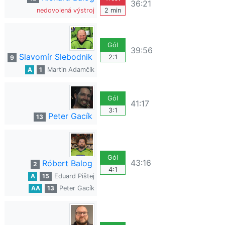
36:21
nedovolená výstroj
2 min
Gól
39:56
Slavomír Slebodnik
2:1
9
A
1
Martin Adamčík
Gól
41:17
3:1
Peter Gacík
13
Gól
43:16
Róbert Balog
2
4:1
A
15
Eduard Pištej
AA
13
Peter Gacík