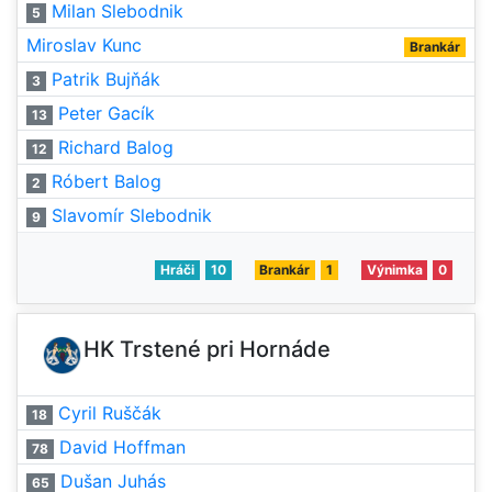
Milan Slebodnik
5
Miroslav Kunc
Brankár
Patrik Bujňák
3
Peter Gacík
13
Richard Balog
12
Róbert Balog
2
Slavomír Slebodnik
9
Hráči
10
Brankár
1
Výnimka
0
HK Trstené pri Hornáde
Cyril Ruščák
18
David Hoffman
78
Dušan Juhás
65