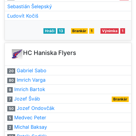
Sebastián Šelepský
Ľudovít Kočiš
Hráči
13
Brankár
1
Výnimka
1
HC Haniska Flyers
Gabriel Sabo
20
Imrich Varga
80
Imrich Bartok
9
Jozef Šváb
7
Brankár
Jozef Ondovčák
50
Medvec Peter
5
Michal Baksay
2