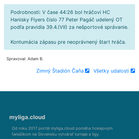
Podrobnosti: V čase 44:26 bol hráčovi HC
Hanisky Flyers číslo 77 Peter Pagáč udelený OT
podľa pravidla 39.4.(VII) za nešportové správanie.
Kontumácia zápasu pre neoprávnený štart hráča.
Spravoval: Adam B.
Zimný Štadión Čaňa
Všetky udalosti
myliga.cloud
Od roku 2017 portál myliga.cloud pomáha hokejovým
fanúšikom na Slovensku vytvárať turnaje a ligy.