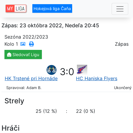
Hokejová liga Čaňa
Zápas: 23 októbra 2022, Nedeľa 20:45
Sezóna 2022/2023
Kolo
1
Zápas
Sledovať
Ligu
3
:
0
HK Trstené pri Hornáde
HC Haniska Flyers
Spravoval: Adam B.
Ukončený
Strely
25 (12 %)
:
22 (0 %)
Hráči