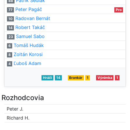
Patrik Sedlák
88
Peter Pagáč
77
Pro
Radovan Bernát
10
Robert Takáč
14
Samuel Sabo
23
Tomáš Hudák
6
Zoltán Korosi
8
Ľuboš Adam
4
Hráči
14
Brankár
1
Výnimka
1
Rozhodcovia
Peter J.
Richard H.