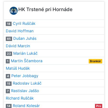
HK Trstené pri Hornáde
Cyril Ruščák
18
David Hoffman
Dušan Juhás
65
Dávid Marcin
Marián Lukáč
23
Martin Ščambora
1
Brankár
Matúš Hudák
Peter Jobbagy
4
Radoslav Lukáč
15
Rastislav Jaššo
7
Richard Ruščák
Roland Kolesár
14
Pro