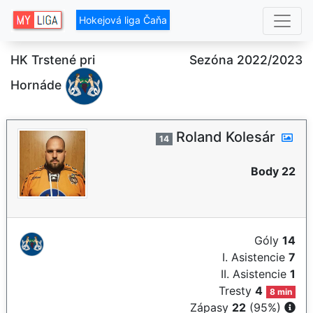
Hokejová liga Čaňa
HK Trstené pri
Sezóna 2022/2023
Hornáde
Roland Kolesár
14
Body 22
Góly
14
I. Asistencie
7
II. Asistencie
1
Tresty
4
8 min
Zápasy
22
(95%)