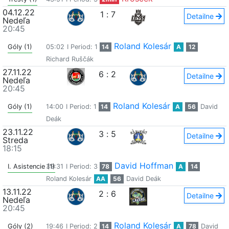
04.12.22
1
:
7
Detailne
Nedeľa
20:45
Roland Kolesár
Góly (1)
05:02
I Period: 1
14
A
12
Richard Ruščák
27.11.22
6
:
2
Detailne
Nedeľa
20:45
Roland Kolesár
Góly (1)
14:00
I Period: 1
14
A
56
David
Deák
23.11.22
3
:
5
Detailne
Streda
18:15
David Hoffman
I. Asistencie (1)
39:31
I Period: 3
78
A
14
Roland Kolesár
AA
56
David Deák
13.11.22
2
:
6
Detailne
Nedeľa
20:45
Roland Kolesár
Góly (2)
19:46
I Period: 2
14
A
78
David