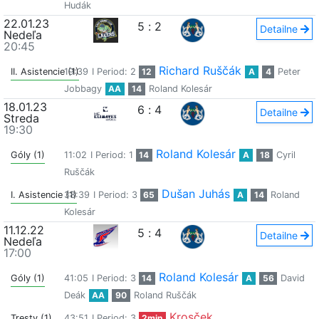
Hudák
22.01.23
5
:
2
Detailne
Nedeľa
20:45
Richard Ruščák
II. Asistencie (1)
19:39
I Period: 2
12
A
4
Peter
Jobbagy
AA
14
Roland Kolesár
18.01.23
6
:
4
Detailne
Streda
19:30
Roland Kolesár
Góly (1)
11:02
I Period: 1
14
A
18
Cyril
Ruščák
Dušan Juhás
I. Asistencie (1)
38:39
I Period: 3
65
A
14
Roland
Kolesár
11.12.22
5
:
4
Detailne
Nedeľa
17:00
Roland Kolesár
Góly (1)
41:05
I Period: 3
14
A
56
David
Deák
AA
90
Roland Ruščák
Krosček
Tresty (1)
43:51
I Period: 3
2min