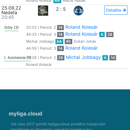
Roland Kolesár
AA
Matúš Hudák
25.09.22
2
:
5
Detailne
Nedeľa
20:45
Roland Kolesár
Góly (3)
25:03
I Period: 2
14
Roland Kolesár
44:33
I Period: 3
14
A
28
Michal Jobbagy
AA
65
Dušan Juhás
Roland Kolesár
44:59
I Period: 3
14
Michal Jobbagy
I. Asistencie (1)
20:28
I Period: 2
28
A
14
Roland Kolesár
myliga.cloud
Od roku 2017 portál myliga.cloud pomáha hokejovým
fanúšikom na Slovensku vytvárať turnaje a ligy.