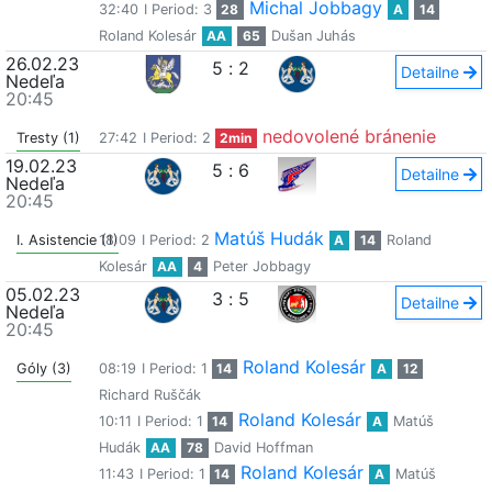
Michal Jobbagy
32:40
I Period: 3
28
A
14
Roland Kolesár
AA
65
Dušan Juhás
26.02.23
5
:
2
Detailne
Nedeľa
20:45
nedovolené bránenie
Tresty (1)
27:42
I Period: 2
2min
19.02.23
5
:
6
Detailne
Nedeľa
20:45
Matúš Hudák
I. Asistencie (1)
18:09
I Period: 2
A
14
Roland
Kolesár
AA
4
Peter Jobbagy
05.02.23
3
:
5
Detailne
Nedeľa
20:45
Roland Kolesár
Góly (3)
08:19
I Period: 1
14
A
12
Richard Ruščák
Roland Kolesár
10:11
I Period: 1
14
A
Matúš
Hudák
AA
78
David Hoffman
Roland Kolesár
11:43
I Period: 1
14
A
Matúš