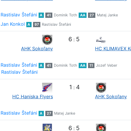
Rastislav Štefáni
A
41
Dominik Toth
AA
27
Matej Janke
Jan Konkol
A
97
Rastislav Štefáni
6
5
:
AHK Sokoľany
HC KLIMAVEX K
Rastislav Štefáni
A
41
Dominik Toth
AA
11
Jozef Veber
Rastislav Štefáni
1
4
:
HC Haniska Flyers
AHK Sokoľany
Rastislav Štefáni
A
27
Matej Janke
6
5
: