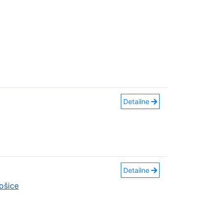
Detailne
Detailne
ošice