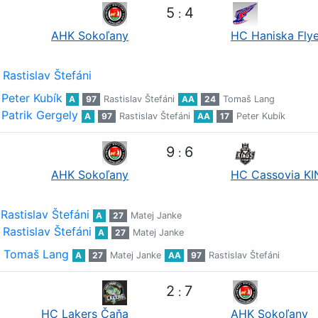
5
4
:
AHK Sokoľany
HC Haniska Flye
Rastislav Štefáni
Peter Kubík
A
97
Rastislav Štefáni
AA
24
Tomaš Lang
Patrik Gergely
A
97
Rastislav Štefáni
AA
17
Peter Kubík
9
6
:
AHK Sokoľany
HC Cassovia K
Rastislav Štefáni
A
27
Matej Janke
Rastislav Štefáni
A
27
Matej Janke
Tomaš Lang
A
27
Matej Janke
AA
97
Rastislav Štefáni
2
7
:
HC Lakers Čaňa
AHK Sokoľany