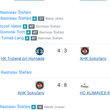
Rastislav Štefáni
Rastislav Štefáni
A
27
Matej Janke
Jozef Veber
A
97
Rastislav Štefáni
Dominik Toth
A
97
Rastislav Štefáni
Tomaš Lang
A
97
Rastislav Štefáni
4
3
:
HK Trstené pri Hornáde
AHK Sokoľany
Rastislav Štefáni
4
8
:
AHK Sokoľany
HC KLIMAVEX K
Rastislav Štefáni
A
15
Marek Oravec