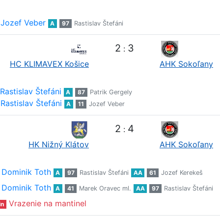
Jozef Veber
A
97
Rastislav Štefáni
2
3
:
HC KLIMAVEX Košice
AHK Sokoľany
Rastislav Štefáni
A
87
Patrik Gergely
Rastislav Štefáni
A
11
Jozef Veber
2
4
:
HK Nižný Klátov
AHK Sokoľany
Dominik Toth
A
97
Rastislav Štefáni
AA
61
Jozef Kerekeš
Dominik Toth
A
41
Marek Oravec ml.
AA
97
Rastislav Štefáni
Vrazenie na mantinel
in