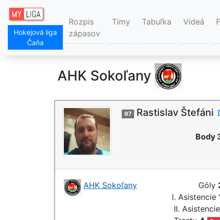
Rozpis
Tímy
Tabuľka
Videá
Hokejová liga
zápasov
Čaňa
AHK Sokoľany
Rastislav Štefáni
97
Body 
AHK Sokoľany
Góly
I. Asistencie
II. Asistenci