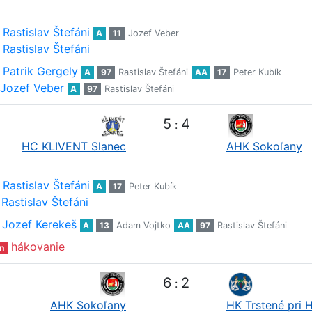
Rastislav Štefáni
A
11
Jozef Veber
Rastislav Štefáni
Patrik Gergely
A
97
Rastislav Štefáni
AA
17
Peter Kubík
Jozef Veber
A
97
Rastislav Štefáni
5
4
:
HC KLIVENT Slanec
AHK Sokoľany
Rastislav Štefáni
A
17
Peter Kubík
Rastislav Štefáni
Jozef Kerekeš
A
13
Adam Vojtko
AA
97
Rastislav Štefáni
hákovanie
n
6
2
:
AHK Sokoľany
HK Trstené pri 