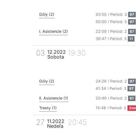
Góly (2)
43:50
I Period: 3
97
50:00
I Period: 5
97
I. Asistencie (2)
22:09
I Period: 2
87
36:47
I Period: 3
11
03
19:30
12.2022
Sobota
Góly (2)
24:26
I Period: 2
97
41:34
I Period: 3
97
II. Asistencie (1)
20:49
I Period: 2
61
Tresty (1)
15:48
I Period: 2
2mi
27
20:45
11.2022
Nedeľa