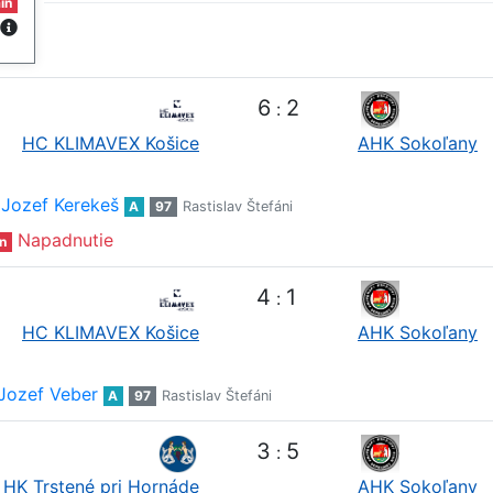
in
6
2
:
HC KLIMAVEX Košice
AHK Sokoľany
Jozef Kerekeš
A
97
Rastislav Štefáni
Napadnutie
n
4
1
:
HC KLIMAVEX Košice
AHK Sokoľany
Jozef Veber
A
97
Rastislav Štefáni
3
5
:
HK Trstené pri Hornáde
AHK Sokoľany