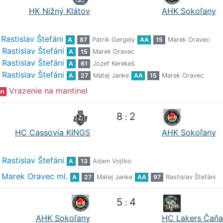
HK Nižný Klátov
AHK Sokoľany
Rastislav Štefáni
A
87
Patrik Gergely
AA
15
Marek Oravec
Rastislav Štefáni
A
15
Marek Oravec
Rastislav Štefáni
A
61
Jozef Kerekeš
Rastislav Štefáni
A
27
Matej Janke
AA
15
Marek Oravec
Vrazenie na mantinel
in
8
2
:
HC Cassovia KINGS
AHK Sokoľany
Rastislav Štefáni
A
13
Adam Vojtko
Marek Oravec ml.
A
27
Matej Janke
AA
97
Rastislav Štefáni
5
4
:
AHK Sokoľany
HC Lakers Čaňa