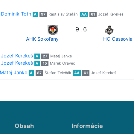
Dominik Toth
A
97
Rastislav Štefáni
AA
61
Jozef Kerekeš
9
6
:
AHK Sokoľany
HC Cassovia
Jozef Kerekeš
A
27
Matej Janke
Jozef Kerekeš
A
15
Marek Oravec
Matej Janke
A
87
Štefan Zeleňák
AA
61
Jozef Kerekeš
Obsah
Informácie