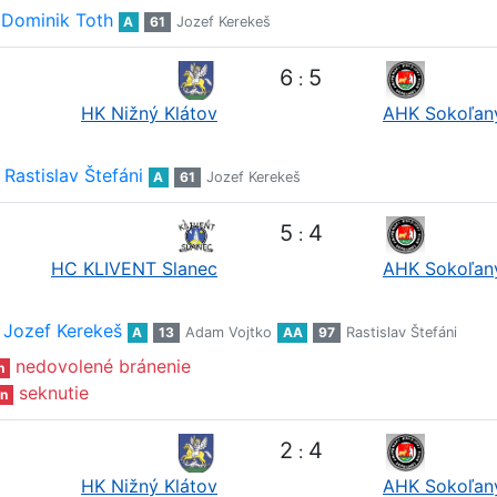
Dominik Toth
A
61
Jozef Kerekeš
6
5
:
HK Nižný Klátov
AHK Sokoľan
Rastislav Štefáni
A
61
Jozef Kerekeš
5
4
:
HC KLIVENT Slanec
AHK Sokoľan
Jozef Kerekeš
A
13
Adam Vojtko
AA
97
Rastislav Štefáni
nedovolené bránenie
n
seknutie
n
2
4
:
HK Nižný Klátov
AHK Sokoľan