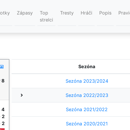
Fotky
Zápasy
Top
Tresty
Hráči
Popis
Pravi
strelci
Sezóna
 8
Sezóna 2023/2024
Sezóna 2022/2023
y
4
Sezóna 2021/2022
e
2
e
2
Sezóna 2020/2021