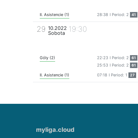
II. Asistencie (1)
28:38
I Period: 2
41
29
19:30
10.2022
Sobota
Góly (2)
22:23
I Period: 2
61
25:53
I Period: 2
61
II. Asistencie (1)
07:18
I Period: 1
27
myliga.cloud