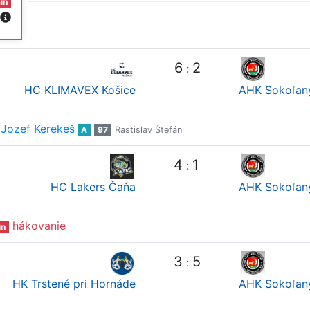
in
6
2
:
HC KLIMAVEX Košice
AHK Sokoľan
Jozef Kerekeš
A
97
Rastislav Štefáni
4
1
:
HC Lakers Čaňa
AHK Sokoľan
hákovanie
in
3
5
:
HK Trstené pri Hornáde
AHK Sokoľan