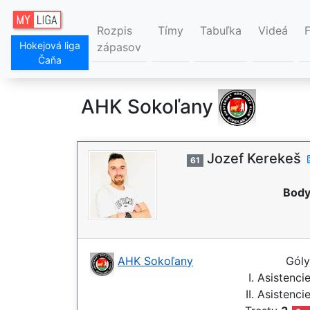
Rozpis
Tímy
Tabuľka
Videá
Hokejová liga
zápasov
Čaňa
AHK Sokoľany
Jozef Kerekeš
61
Body
AHK Sokoľany
Gól
I. Asistenci
II. Asistenci