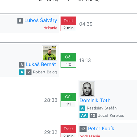
Ľuboš Šalváry
5
Trest
04:39
držanie
2 min
Gól
19:13
Lukáš Bernát
1:0
8
A
2
Róbert Balog
Gól
28:38
Dominik Toth
1:1
A
Rastislav Štefáni
AA
10
Jozef Kerekeš
Peter Kubík
Trest
17
29:32
2 min
podrazenie