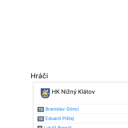
Hráči
HK Nižný Klátov
Branislav Gönci
13
Eduard Pištej
15
Lukáš Bernát