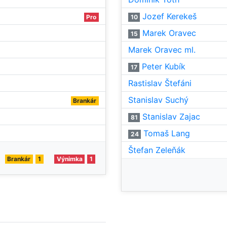
Jozef Kerekeš
Pro
10
Marek Oravec
15
Marek Oravec ml.
Peter Kubík
17
Rastislav Štefáni
Stanislav Suchý
Brankár
Stanislav Zajac
81
Tomaš Lang
24
Štefan Zeleňák
Brankár
1
Výnimka
1