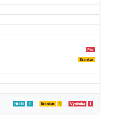
Pro
Brankár
Hráči
11
Brankár
1
Výnimka
1