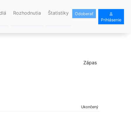
dlá
Rozhodnutia
Štatistiky
Odoberať
Prihlásenie
Zápas
Ukončený