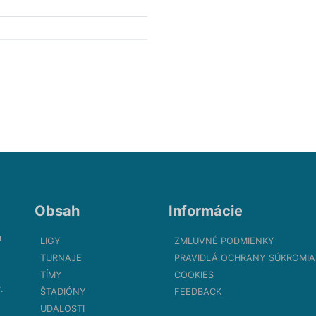
Obsah
Informácie
m
LIGY
ZMLUVNÉ PODMIENKY
TURNAJE
PRAVIDLÁ OCHRANY SÚKROMIA
TÍMY
COOKIES
.
ŠTADIÓNY
FEEDBACK
UDALOSTI