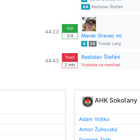
AA
Rastislav Štefáni
Gól
44:23
Marek Oravec ml.
2:4
A
24
Tomaš Lang
Rastislav Štefáni
Trest
44:43
2 min
Vrazenie na mantinel
AHK Sokoľany
Adam Vojtko
Anton Žuhovský
Dominik Toth