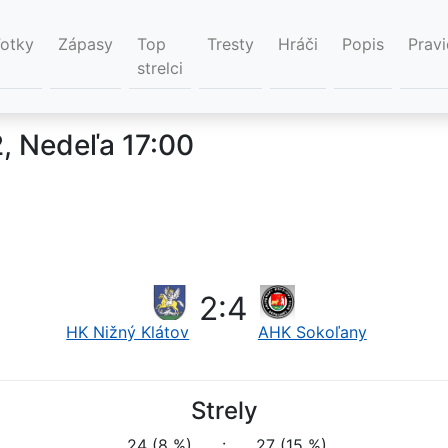
Fotky
Zápasy
Top
Tresty
Hráči
Popis
Pravi
strelci
, Nedeľa 17:00
2
:
4
HK Nižný Klátov
AHK Sokoľany
Strely
24 (8 %)
:
27 (15 %)