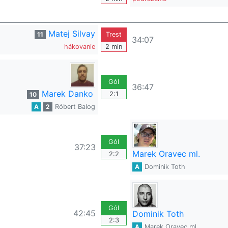
Matej Silvay
11
Trest
34:07
hákovanie
2 min
Gól
36:47
Marek Danko
2:1
10
A
2
Róbert Balog
Gól
37:23
Marek Oravec ml.
2:2
A
Dominik Toth
Gól
42:45
Dominik Toth
2:3
A
Marek Oravec ml.