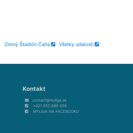
Zimný Štadión Čaňa
Všetky udalosti
Kontakt
contact@myliga.sk
+421 950 880 936
MYLIGA NA FACEBOOKU