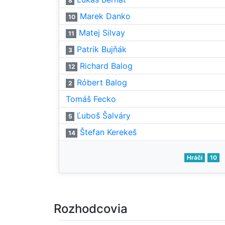
8
Marek Danko
10
Matej Silvay
11
Patrik Bujňák
3
Richard Balog
12
Róbert Balog
2
Tomáš Fecko
Ľuboš Šalváry
5
Štefan Kerekeš
14
Hráči
10
Rozhodcovia