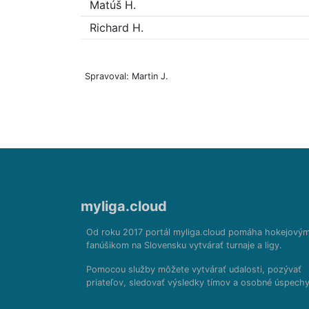
Matúš H.
Richard H.
Spravoval: Martin J.
myliga.cloud
Od roku 2017 portál myliga.cloud pomáha hokejový
fanúšikom na Slovensku vytvárať turnaje a ligy.
Pomocou služby môžete vytvárať udalosti, pozývať
priateľov, sledovať výsledky tímov a osobné úspechy