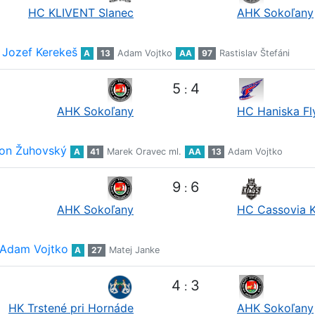
HC KLIVENT Slanec
AHK Sokoľany
Jozef Kerekeš
A
13
Adam Vojtko
AA
97
Rastislav Štefáni
5
4
:
AHK Sokoľany
HC Haniska Fl
on Žuhovský
A
41
Marek Oravec ml.
AA
13
Adam Vojtko
9
6
:
AHK Sokoľany
HC Cassovia 
Adam Vojtko
A
27
Matej Janke
4
3
:
HK Trstené pri Hornáde
AHK Sokoľany