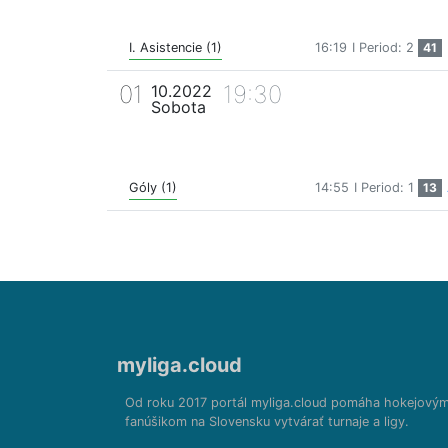
I. Asistencie (1)
16:19
I Period: 2
41
01
19:30
10.2022
Sobota
Góly (1)
14:55
I Period: 1
13
myliga.cloud
Od roku 2017 portál myliga.cloud pomáha hokejový
fanúšikom na Slovensku vytvárať turnaje a ligy.