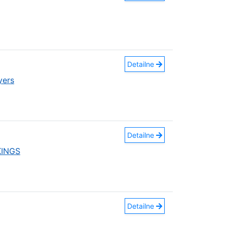
Detailne
yers
Detailne
KINGS
Detailne