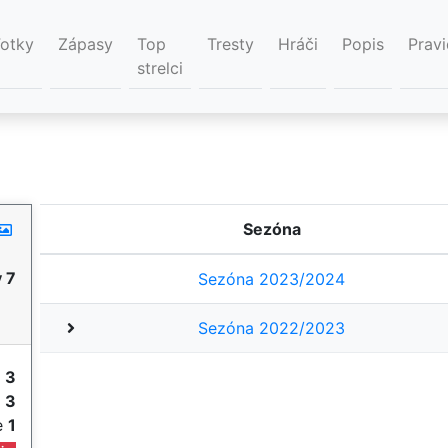
Fotky
Zápasy
Top
Tresty
Hráči
Popis
Pravi
strelci
Sezóna
 7
Sezóna 2023/2024
Sezóna 2022/2023
y
3
e
3
ie
1