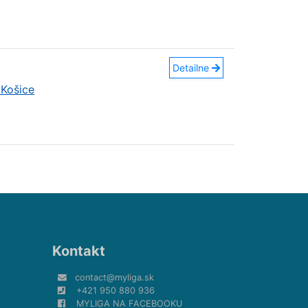
Detailne
Košice
Kontakt
contact@myliga.sk
+421 950 880 936
MYLIGA NA FACEBOOKU