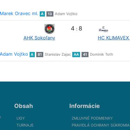
Marek Oravec ml.
A
13
Adam Vojtko
4
8
:
AHK Sokoľany
HC KLIMAVEX 
Adam Vojtko
A
81
Stanislav Zajac
AA
41
Dominik Toth
Obsah
Informácie
m
LIGY
ZMLUVNÉ PODMIENKY
TURNAJE
PRAVIDLÁ OCHRANY SÚKROMIA