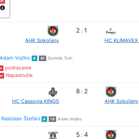
in
2
1
:
AHK Sokoľany
HC KLIMAVEX 
Adam Vojtko
A
41
Dominik Toth
podrazenie
n
Napadnutie
in
8
2
:
HC Cassovia KINGS
AHK Sokoľany
Rastislav Štefáni
A
13
Adam Vojtko
5
4
: