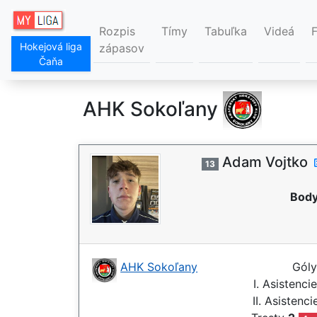
Rozpis
Tímy
Tabuľka
Videá
Hokejová liga
zápasov
Čaňa
AHK Sokoľany
Adam Vojtko
13
Body
AHK Sokoľany
Gól
I. Asistenci
II. Asistenc