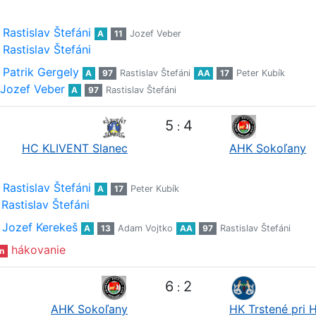
Rastislav Štefáni
A
11
Jozef Veber
Rastislav Štefáni
Patrik Gergely
A
97
Rastislav Štefáni
AA
17
Peter Kubík
Jozef Veber
A
97
Rastislav Štefáni
5
4
:
HC KLIVENT Slanec
AHK Sokoľany
Rastislav Štefáni
A
17
Peter Kubík
Rastislav Štefáni
Jozef Kerekeš
A
13
Adam Vojtko
AA
97
Rastislav Štefáni
hákovanie
n
6
2
:
AHK Sokoľany
HK Trstené pri 