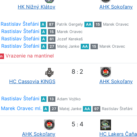
HK Nižný Klátov
AHK Sokoľany
Rastislav Štefáni
A
87
Patrik Gergely
AA
15
Marek Oravec
Rastislav Štefáni
A
15
Marek Oravec
Rastislav Štefáni
A
61
Jozef Kerekeš
Rastislav Štefáni
A
27
Matej Janke
AA
15
Marek Oravec
Vrazenie na mantinel
in
8
2
:
HC Cassovia KINGS
AHK Sokoľany
Rastislav Štefáni
A
13
Adam Vojtko
Marek Oravec ml.
A
27
Matej Janke
AA
97
Rastislav Štefáni
5
4
:
AHK Sokoľany
HC Lakers Čaňa