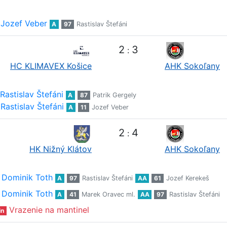
Jozef Veber
A
97
Rastislav Štefáni
2
3
:
HC KLIMAVEX Košice
AHK Sokoľany
Rastislav Štefáni
A
87
Patrik Gergely
Rastislav Štefáni
A
11
Jozef Veber
2
4
:
HK Nižný Klátov
AHK Sokoľany
Dominik Toth
A
97
Rastislav Štefáni
AA
61
Jozef Kerekeš
Dominik Toth
A
41
Marek Oravec ml.
AA
97
Rastislav Štefáni
Vrazenie na mantinel
in