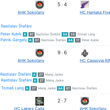
5
4
:
AHK Sokoľany
HC Haniska Flye
Rastislav Štefáni
Peter Kubík
A
97
Rastislav Štefáni
AA
24
Tomaš Lang
Patrik Gergely
A
97
Rastislav Štefáni
AA
17
Peter Kubík
9
6
:
AHK Sokoľany
HC Cassovia K
Rastislav Štefáni
A
27
Matej Janke
Rastislav Štefáni
A
27
Matej Janke
Tomaš Lang
A
27
Matej Janke
AA
97
Rastislav Štefáni
2
7
:
HC Lakers Čaňa
AHK Sokoľany