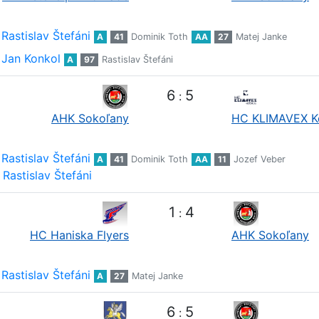
Rastislav Štefáni
A
41
Dominik Toth
AA
27
Matej Janke
Jan Konkol
A
97
Rastislav Štefáni
6
5
:
AHK Sokoľany
HC KLIMAVEX K
Rastislav Štefáni
A
41
Dominik Toth
AA
11
Jozef Veber
Rastislav Štefáni
1
4
:
HC Haniska Flyers
AHK Sokoľany
Rastislav Štefáni
A
27
Matej Janke
6
5
: