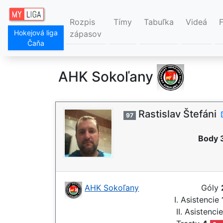
Rozpis
Tímy
Tabuľka
Videá
Hokejová liga
zápasov
Čaňa
AHK Sokoľany
Rastislav Štefáni
97
Body 
AHK Sokoľany
Góly
I. Asistencie
II. Asistenci