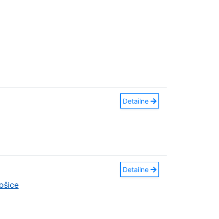
Detailne
Detailne
ošice