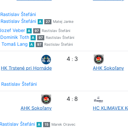
Rastislav Štefáni
Rastislav Štefáni
A
27
Matej Janke
Jozef Veber
A
97
Rastislav Štefáni
Dominik Toth
A
97
Rastislav Štefáni
Tomaš Lang
A
97
Rastislav Štefáni
4
3
:
HK Trstené pri Hornáde
AHK Sokoľany
Rastislav Štefáni
4
8
:
AHK Sokoľany
HC KLIMAVEX K
Rastislav Štefáni
A
15
Marek Oravec