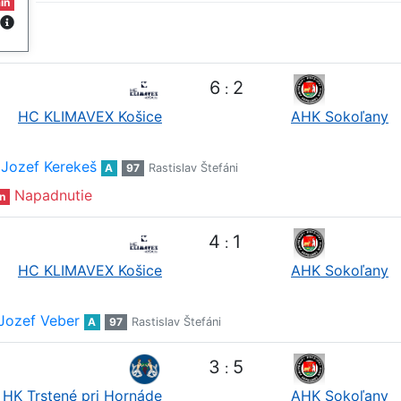
in
6
2
:
HC KLIMAVEX Košice
AHK Sokoľany
Jozef Kerekeš
A
97
Rastislav Štefáni
Napadnutie
n
4
1
:
HC KLIMAVEX Košice
AHK Sokoľany
Jozef Veber
A
97
Rastislav Štefáni
3
5
:
HK Trstené pri Hornáde
AHK Sokoľany