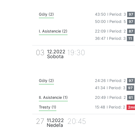
Góly (2)
43:50
I Period: 3
97
50:00
I Period: 5
97
I. Asistencie (2)
22:09
I Period: 2
87
36:47
I Period: 3
11
03
19:30
12.2022
Sobota
Góly (2)
24:26
I Period: 2
97
41:34
I Period: 3
97
II. Asistencie (1)
20:49
I Period: 2
61
Tresty (1)
15:48
I Period: 2
2mi
27
20:45
11.2022
Nedeľa