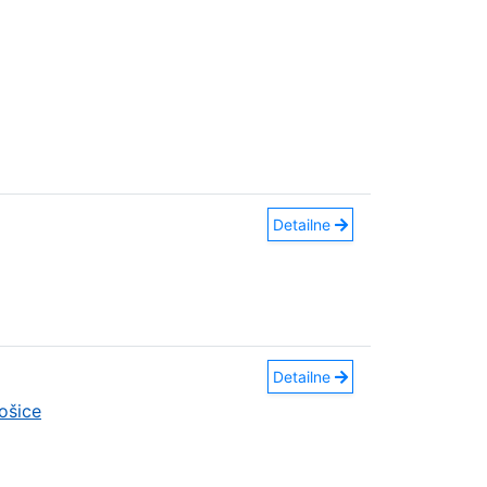
Detailne
Detailne
ošice