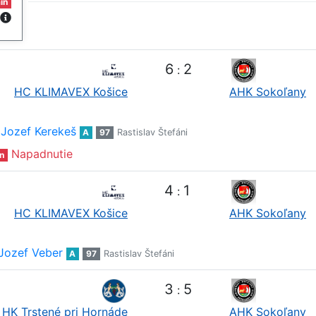
in
6
2
:
HC KLIMAVEX Košice
AHK Sokoľany
Jozef Kerekeš
A
97
Rastislav Štefáni
Napadnutie
n
4
1
:
HC KLIMAVEX Košice
AHK Sokoľany
Jozef Veber
A
97
Rastislav Štefáni
3
5
:
HK Trstené pri Hornáde
AHK Sokoľany