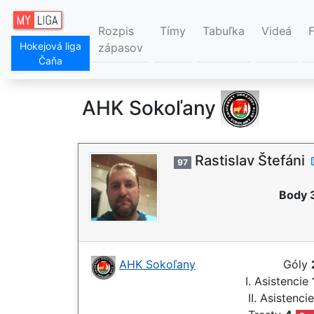
Rozpis
Tímy
Tabuľka
Videá
Hokejová liga
zápasov
Čaňa
AHK Sokoľany
Rastislav Štefáni
97
Body 
AHK Sokoľany
Góly
I. Asistencie
II. Asistenci