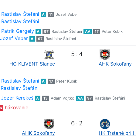
Rastislav Štefáni
A
11
Jozef Veber
Rastislav Štefáni
Patrik Gergely
A
97
Rastislav Štefáni
AA
17
Peter Kubík
Jozef Veber
A
97
Rastislav Štefáni
5
4
:
HC KLIVENT Slanec
AHK Sokoľany
Rastislav Štefáni
A
17
Peter Kubík
Rastislav Štefáni
Jozef Kerekeš
A
13
Adam Vojtko
AA
97
Rastislav Štefáni
hákovanie
n
6
2
:
AHK Sokoľany
HK Trstené pri 