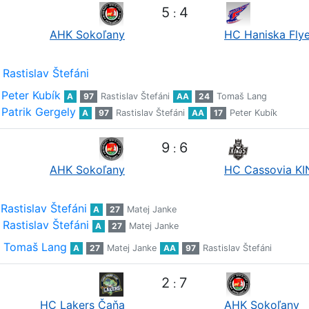
5
4
:
AHK Sokoľany
HC Haniska Flye
Rastislav Štefáni
Peter Kubík
A
97
Rastislav Štefáni
AA
24
Tomaš Lang
Patrik Gergely
A
97
Rastislav Štefáni
AA
17
Peter Kubík
9
6
:
AHK Sokoľany
HC Cassovia K
Rastislav Štefáni
A
27
Matej Janke
Rastislav Štefáni
A
27
Matej Janke
Tomaš Lang
A
27
Matej Janke
AA
97
Rastislav Štefáni
2
7
:
HC Lakers Čaňa
AHK Sokoľany