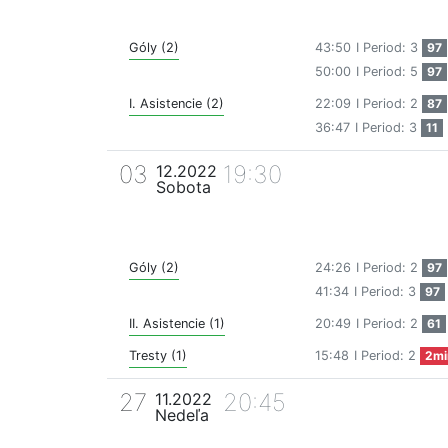
Góly (2)
43:50
I Period: 3
97
50:00
I Period: 5
97
I. Asistencie (2)
22:09
I Period: 2
87
36:47
I Period: 3
11
03
19:30
12.2022
Sobota
Góly (2)
24:26
I Period: 2
97
41:34
I Period: 3
97
II. Asistencie (1)
20:49
I Period: 2
61
Tresty (1)
15:48
I Period: 2
2mi
27
20:45
11.2022
Nedeľa