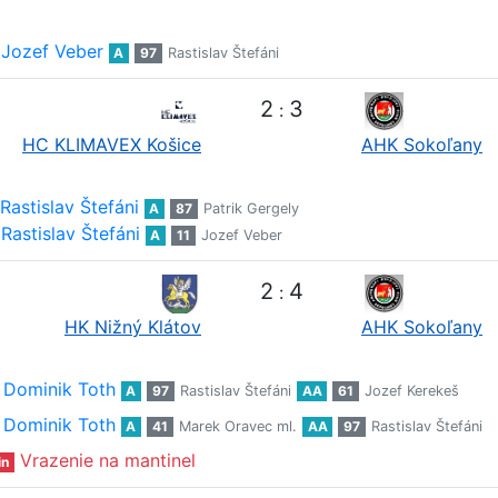
Jozef Veber
A
97
Rastislav Štefáni
2
3
:
HC KLIMAVEX Košice
AHK Sokoľany
Rastislav Štefáni
A
87
Patrik Gergely
Rastislav Štefáni
A
11
Jozef Veber
2
4
:
HK Nižný Klátov
AHK Sokoľany
Dominik Toth
A
97
Rastislav Štefáni
AA
61
Jozef Kerekeš
Dominik Toth
A
41
Marek Oravec ml.
AA
97
Rastislav Štefáni
Vrazenie na mantinel
in