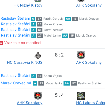
HK Nižný Klátov
AHK Sokoľany
Rastislav Štefáni
A
87
Patrik Gergely
AA
15
Marek Oravec
Rastislav Štefáni
A
15
Marek Oravec
Rastislav Štefáni
A
61
Jozef Kerekeš
Rastislav Štefáni
A
27
Matej Janke
AA
15
Marek Oravec
Vrazenie na mantinel
in
8
2
:
HC Cassovia KINGS
AHK Sokoľany
Rastislav Štefáni
A
13
Adam Vojtko
Marek Oravec ml.
A
27
Matej Janke
AA
97
Rastislav Štefáni
5
4
:
AHK Sokoľany
HC Lakers Čaňa