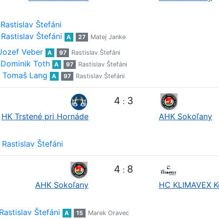
Rastislav Štefáni
Rastislav Štefáni
A
27
Matej Janke
Jozef Veber
A
97
Rastislav Štefáni
Dominik Toth
A
97
Rastislav Štefáni
Tomaš Lang
A
97
Rastislav Štefáni
4
3
:
HK Trstené pri Hornáde
AHK Sokoľany
Rastislav Štefáni
4
8
:
AHK Sokoľany
HC KLIMAVEX K
Rastislav Štefáni
A
15
Marek Oravec