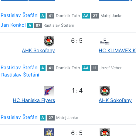
Rastislav Štefáni
A
41
Dominik Toth
AA
27
Matej Janke
Jan Konkol
A
97
Rastislav Štefáni
6
5
:
AHK Sokoľany
HC KLIMAVEX K
Rastislav Štefáni
A
41
Dominik Toth
AA
11
Jozef Veber
Rastislav Štefáni
1
4
:
HC Haniska Flyers
AHK Sokoľany
Rastislav Štefáni
A
27
Matej Janke
6
5
: