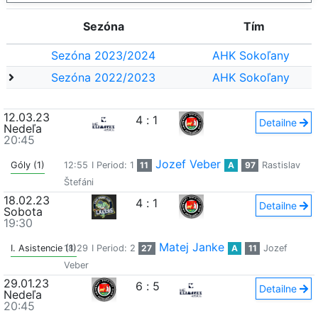
Sezóna
Tím
Sezóna 2023/2024
AHK Sokoľany
Sezóna 2022/2023
AHK Sokoľany
12.03.23
4
:
1
Detailne
Nedeľa
20:45
Jozef Veber
Góly (1)
12:55
I Period: 1
11
A
97
Rastislav
Štefáni
18.02.23
4
:
1
Detailne
Sobota
19:30
Matej Janke
I. Asistencie (1)
18:29
I Period: 2
27
A
11
Jozef
Veber
29.01.23
6
:
5
Detailne
Nedeľa
20:45