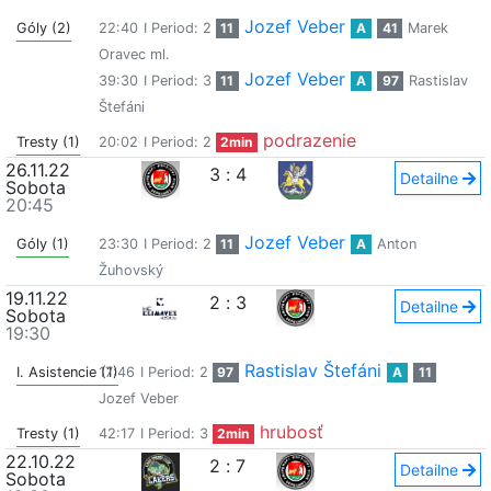
Jozef Veber
Góly (2)
22:40
I Period: 2
11
A
41
Marek
Oravec ml.
Jozef Veber
39:30
I Period: 3
11
A
97
Rastislav
Štefáni
podrazenie
Tresty (1)
20:02
I Period: 2
2min
26.11.22
3
:
4
Detailne
Sobota
20:45
Jozef Veber
Góly (1)
23:30
I Period: 2
11
A
Anton
Žuhovský
19.11.22
2
:
3
Detailne
Sobota
19:30
Rastislav Štefáni
I. Asistencie (1)
17:46
I Period: 2
97
A
11
Jozef Veber
hrubosť
Tresty (1)
42:17
I Period: 3
2min
22.10.22
2
:
7
Detailne
Sobota