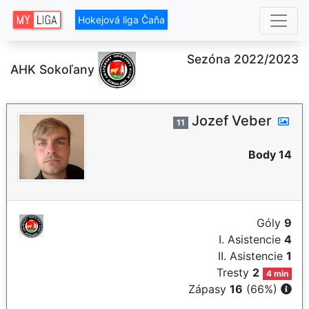
Hokejová liga Čaňa
Sezóna 2022/2023
AHK Sokoľany
Jozef Veber
11
Body 14
Góly
9
I. Asistencie
4
II. Asistencie
1
Tresty
2
4 min
Zápasy
16
(66%)