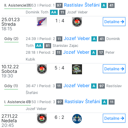
Rastislav Štefáni
II. Asistencie (1)
06:53
I Period: 1
97
A
41
Dominik Toth
AA
11
Jozef Veber
25.01.23
1
:
4
Detailne
Streda
18:15
Jozef Veber
Góly (2)
24:39
I Period: 2
11
A
41
Dominik
Toth
AA
81
Stanislav Zajac
Jozef Veber
28:18
I Period: 2
11
A
17
Peter
Kubík
10.12.22
5
:
4
Detailne
Sobota
19:30
Jozef Veber
Góly (1)
36:47
I Period: 3
11
A
97
Rastislav
Štefáni
Rastislav Štefáni
I. Asistencie (1)
43:50
I Period: 3
97
A
11
Jozef Veber
27.11.22
6
:
2
Detailne
Nedeľa
20:45