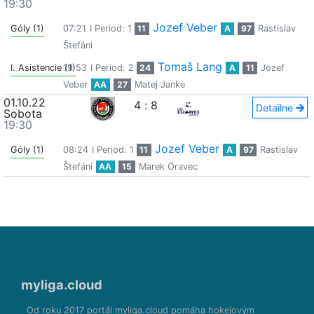
19:30
Jozef Veber
Góly (1)
07:21
I Period: 1
11
A
97
Rastislav
Štefáni
Tomaš Lang
I. Asistencie (1)
19:53
I Period: 2
24
A
11
Jozef
Veber
AA
27
Matej Janke
01.10.22
4
:
8
Detailne
Sobota
19:30
Jozef Veber
Góly (1)
08:24
I Period: 1
11
A
97
Rastislav
Štefáni
AA
15
Marek Oravec
myliga.cloud
Od roku 2017 portál myliga.cloud pomáha hokejovým