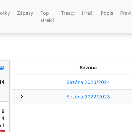
Fotky
Zápasy
Top
Tresty
Hráči
Popis
Pravi
strelci
Sezóna
14
Sezóna 2023/2024
Sezóna 2022/2023
y
9
e
4
ie
1