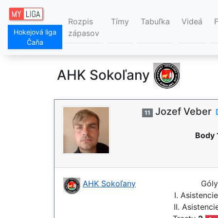
Rozpis
Tímy
Tabuľka
Videá
Hokejová liga
zápasov
Čaňa
AHK Sokoľany
Jozef Veber
11
Body 
AHK Sokoľany
Gól
I. Asistenci
II. Asistenc