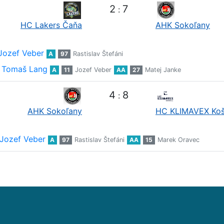
2
7
:
HC Lakers Čaňa
AHK Sokoľany
Jozef Veber
A
97
Rastislav Štefáni
Tomaš Lang
A
11
Jozef Veber
AA
27
Matej Janke
4
8
:
AHK Sokoľany
HC KLIMAVEX Koš
Jozef Veber
A
97
Rastislav Štefáni
AA
15
Marek Oravec