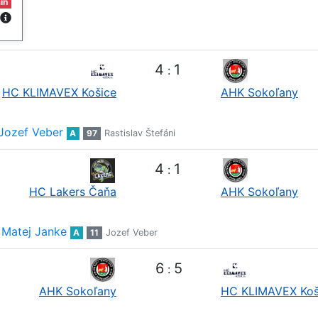
in
4
1
:
HC KLIMAVEX Košice
AHK Sokoľany
Jozef Veber
A
97
Rastislav Štefáni
4
1
:
HC Lakers Čaňa
AHK Sokoľany
Matej Janke
A
11
Jozef Veber
6
5
:
AHK Sokoľany
HC KLIMAVEX Koš