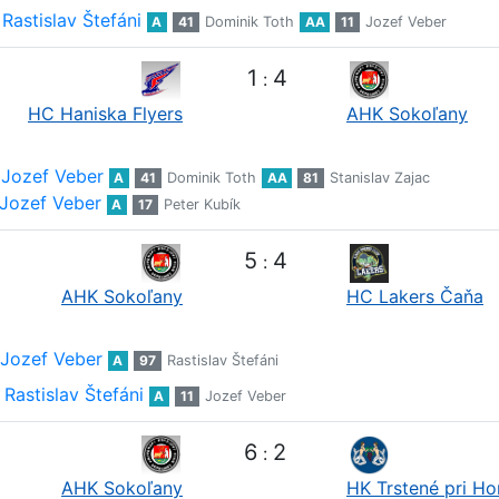
Rastislav Štefáni
A
41
Dominik Toth
AA
11
Jozef Veber
1
4
:
HC Haniska Flyers
AHK Sokoľany
Jozef Veber
A
41
Dominik Toth
AA
81
Stanislav Zajac
Jozef Veber
A
17
Peter Kubík
5
4
:
AHK Sokoľany
HC Lakers Čaňa
Jozef Veber
A
97
Rastislav Štefáni
Rastislav Štefáni
A
11
Jozef Veber
6
2
:
AHK Sokoľany
HK Trstené pri H