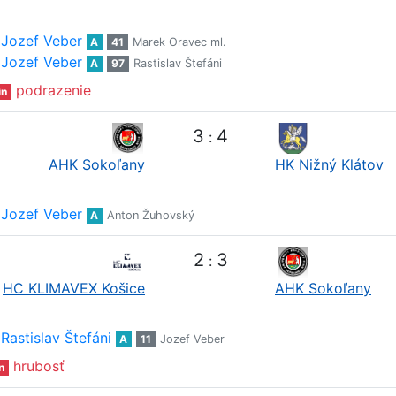
Jozef Veber
A
41
Marek Oravec ml.
Jozef Veber
A
97
Rastislav Štefáni
podrazenie
in
3
4
:
AHK Sokoľany
HK Nižný Klátov
Jozef Veber
A
Anton Žuhovský
2
3
:
HC KLIMAVEX Košice
AHK Sokoľany
Rastislav Štefáni
A
11
Jozef Veber
hrubosť
n