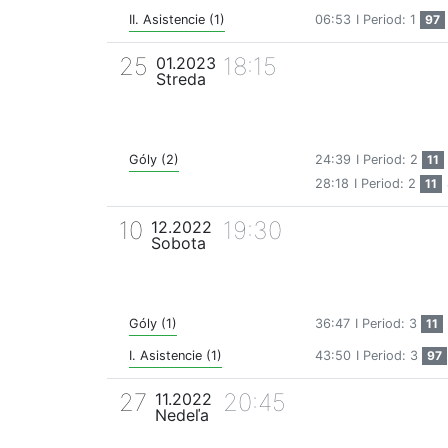
II. Asistencie (1)
06:53
I Period: 1
97
25
18:15
01.2023
Streda
Góly (2)
24:39
I Period: 2
11
28:18
I Period: 2
11
10
19:30
12.2022
Sobota
Góly (1)
36:47
I Period: 3
11
I. Asistencie (1)
43:50
I Period: 3
97
27
20:45
11.2022
Nedeľa