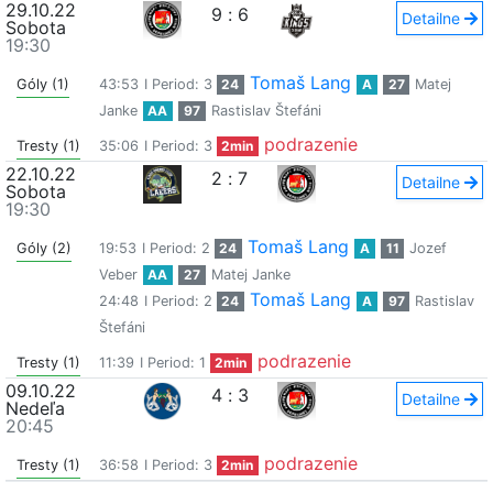
29.10.22
9
:
6
Detailne
Sobota
19:30
Tomaš Lang
Góly (1)
43:53
I Period: 3
24
A
27
Matej
Janke
AA
97
Rastislav Štefáni
podrazenie
Tresty (1)
35:06
I Period: 3
2min
22.10.22
2
:
7
Detailne
Sobota
19:30
Tomaš Lang
Góly (2)
19:53
I Period: 2
24
A
11
Jozef
Veber
AA
27
Matej Janke
Tomaš Lang
24:48
I Period: 2
24
A
97
Rastislav
Štefáni
podrazenie
Tresty (1)
11:39
I Period: 1
2min
09.10.22
4
:
3
Detailne
Nedeľa
20:45
podrazenie
Tresty (1)
36:58
I Period: 3
2min