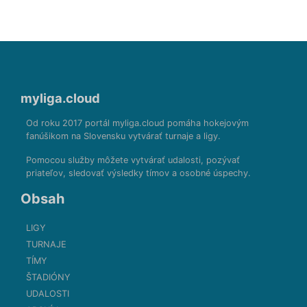
myliga.cloud
Od roku 2017 portál myliga.cloud pomáha hokejovým
fanúšikom na Slovensku vytvárať turnaje a ligy.
Pomocou služby môžete vytvárať udalosti, pozývať
priateľov, sledovať výsledky tímov a osobné úspechy.
Obsah
LIGY
TURNAJE
TÍMY
ŠTADIÓNY
UDALOSTI