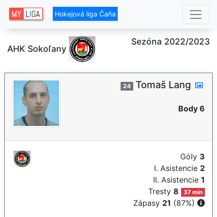
Hokejová liga Čaňa
Sezóna 2022/2023
AHK Sokoľany
Tomaš Lang
24
Body 6
Góly
3
I. Asistencie
2
II. Asistencie
1
Tresty
8
37 min
Zápasy
21
(87%)