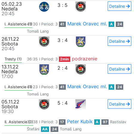
05.02.23
3
:
5
Detailne
Nedeľa
20:45
Marek Oravec ml.
I. Asistencie (1)
43:30
I Period: 3
41
A
24
Tomaš Lang
26.11.22
3
:
4
Detailne
Sobota
20:45
podrazenie
Tresty (1)
36:35
I Period: 3
2min
13.11.22
2
:
4
Detailne
Nedeľa
17:00
Marek Oravec ml.
I. Asistencie (1)
44:23
I Period: 3
41
A
24
Tomaš Lang
05.11.22
5
:
4
Detailne
Sobota
19:30
Peter Kubík
II. Asistencie (1)
32:38
I Period: 3
17
A
97
Rastislav
Štefáni
AA
24
Tomaš Lang