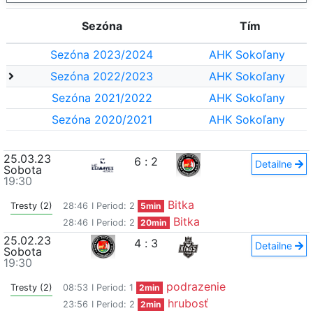
Sezóna
Tím
Sezóna 2023/2024
AHK Sokoľany
Sezóna 2022/2023
AHK Sokoľany
Sezóna 2021/2022
AHK Sokoľany
Sezóna 2020/2021
AHK Sokoľany
25.03.23
6
:
2
Detailne
Sobota
19:30
Bitka
Tresty (2)
28:46
I Period: 2
5min
Bitka
28:46
I Period: 2
20min
25.02.23
4
:
3
Detailne
Sobota
19:30
podrazenie
Tresty (2)
08:53
I Period: 1
2min
hrubosť
23:56
I Period: 2
2min