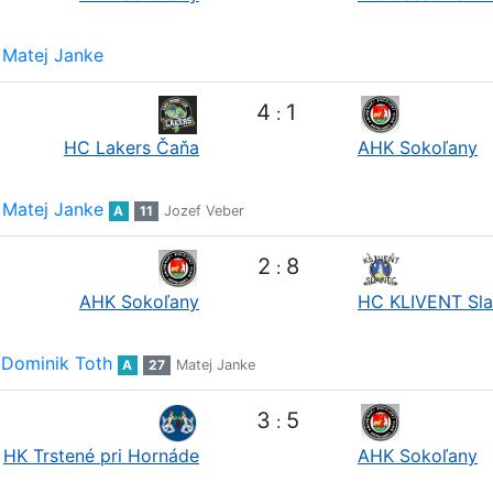
Matej Janke
4
1
:
HC Lakers Čaňa
AHK Sokoľany
Matej Janke
A
11
Jozef Veber
2
8
:
AHK Sokoľany
HC KLIVENT Sl
Dominik Toth
A
27
Matej Janke
3
5
:
HK Trstené pri Hornáde
AHK Sokoľany