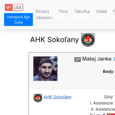
Rozpis
Tímy
Tabuľka
Videá
Hokejová liga
zápasov
Čaňa
AHK Sokoľany
Matej Janke
27
Body 
AHK Sokoľany
Góly
I. Asistencie
II. Asistenci