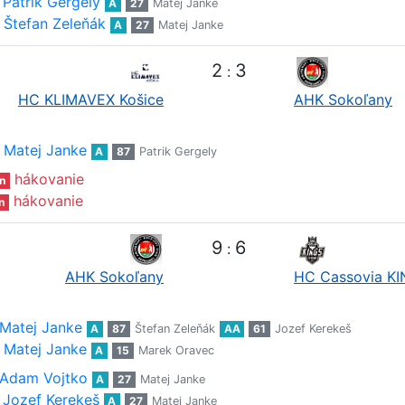
Patrik Gergely
A
27
Matej Janke
Štefan Zeleňák
A
27
Matej Janke
2
3
:
HC KLIMAVEX Košice
AHK Sokoľany
Matej Janke
A
87
Patrik Gergely
hákovanie
n
hákovanie
n
9
6
:
AHK Sokoľany
HC Cassovia K
Matej Janke
A
87
Štefan Zeleňák
AA
61
Jozef Kerekeš
Matej Janke
A
15
Marek Oravec
Adam Vojtko
A
27
Matej Janke
Jozef Kerekeš
A
27
Matej Janke