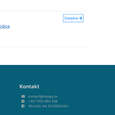
Detailne
ošice
Kontakt
contact@myliga.sk
+421 950 880 936
MYLIGA NA FACEBOOKU