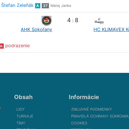
Štefan Zeleňák
A
27
Matej Janke
4
8
:
AHK Sokoľany
HC KLIMAVEX K
podrazenie
in
Obsah
Informácie
m
LIGY
ZMLUVNÉ PODMIENKY
TURNAJE
PRAVIDLÁ OCHRANY SÚKROMIA
TÍMY
COOKIES
.