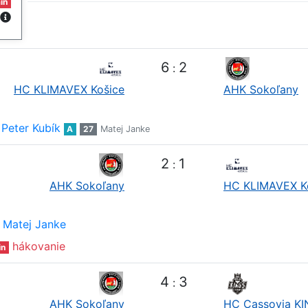
in
6
2
:
HC KLIMAVEX Košice
AHK Sokoľany
Peter Kubík
A
27
Matej Janke
2
1
:
AHK Sokoľany
HC KLIMAVEX K
Matej Janke
hákovanie
in
4
3
:
AHK Sokoľany
HC Cassovia K