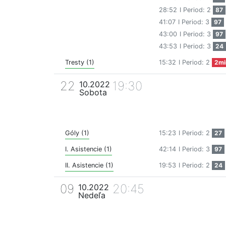
28:52
I Period: 2
87
41:07
I Period: 3
97
43:00
I Period: 3
97
43:53
I Period: 3
24
Tresty (1)
15:32
I Period: 2
2mi
22
19:30
10.2022
Sobota
Góly (1)
15:23
I Period: 2
27
I. Asistencie (1)
42:14
I Period: 3
97
II. Asistencie (1)
19:53
I Period: 2
24
09
20:45
10.2022
Nedeľa