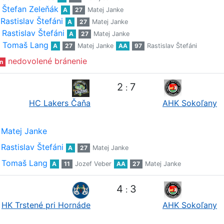
Štefan Zeleňák
A
27
Matej Janke
Rastislav Štefáni
A
27
Matej Janke
Rastislav Štefáni
A
27
Matej Janke
Tomaš Lang
A
27
Matej Janke
AA
97
Rastislav Štefáni
nedovolené bránenie
n
2
7
:
HC Lakers Čaňa
AHK Sokoľany
Matej Janke
Rastislav Štefáni
A
27
Matej Janke
Tomaš Lang
A
11
Jozef Veber
AA
27
Matej Janke
4
3
:
HK Trstené pri Hornáde
AHK Sokoľany