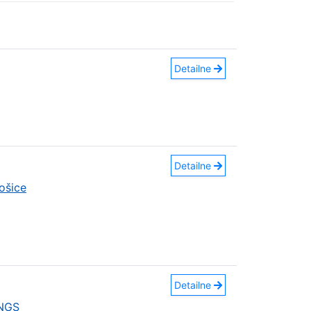
Detailne
Detailne
ošice
Detailne
INGS