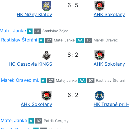
6
5
:
HK Nižný Klátov
AHK Sokoľany
Matej Janke
A
81
Stanislav Zajac
Rastislav Štefáni
A
27
Matej Janke
AA
15
Marek Oravec
8
2
:
HC Cassovia KINGS
AHK Sokoľany
Marek Oravec ml.
A
27
Matej Janke
AA
97
Rastislav Štefáni
6
2
:
AHK Sokoľany
HK Trstené pri 
Matej Janke
A
87
Patrik Gergely