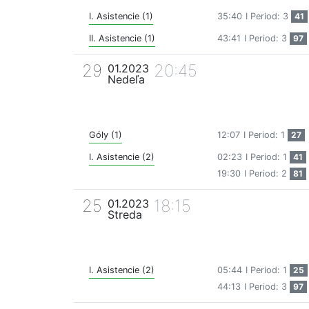
I. Asistencie (1)
35:40
I Period: 3
41
II. Asistencie (1)
43:41
I Period: 3
97
29
20:45
01.2023
Nedeľa
Góly (1)
12:07
I Period: 1
27
I. Asistencie (2)
02:23
I Period: 1
41
19:30
I Period: 2
81
25
18:15
01.2023
Streda
I. Asistencie (2)
05:44
I Period: 1
25
44:13
I Period: 3
97