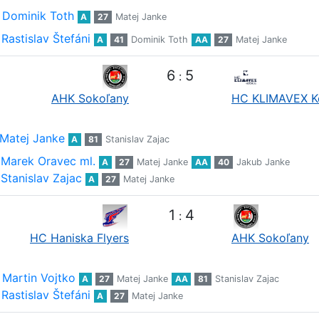
Dominik Toth
A
27
Matej Janke
Rastislav Štefáni
A
41
Dominik Toth
AA
27
Matej Janke
6
5
:
AHK Sokoľany
HC KLIMAVEX K
Matej Janke
A
81
Stanislav Zajac
Marek Oravec ml.
A
27
Matej Janke
AA
40
Jakub Janke
Stanislav Zajac
A
27
Matej Janke
1
4
:
HC Haniska Flyers
AHK Sokoľany
Martin Vojtko
A
27
Matej Janke
AA
81
Stanislav Zajac
Rastislav Štefáni
A
27
Matej Janke