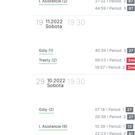
I. Asistencie (2)
37:32
I Period: 3
87
44:59
I Period: 3
87
19
19:30
11.2022
Sobota
Góly (1)
40:39
I Period: 3
27
Tresty (2)
09:53
I Period: 1
2mi
19:57
I Period: 2
2mi
29
19:30
10.2022
Sobota
Góly (2)
07:18
I Period: 1
27
26:39
I Period: 2
27
I. Asistencie (6)
10:39
I Period: 1
13
22:23
I Period: 2
61