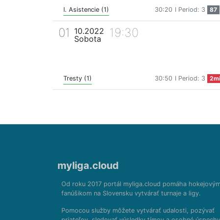
I. Asistencie (1)
30:20
I Period: 3
87
01
19:30
10.2022
Sobota
Tresty (1)
30:50
I Period: 3
2m
myliga.cloud
Od roku 2017 portál myliga.cloud pomáha hokejový
fanúšikom na Slovensku vytvárať turnaje a ligy.
Pomocou služby môžete vytvárať udalosti, pozývať
priateľov, sledovať výsledky tímov a osobné úspechy