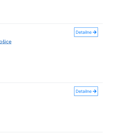
Detailne
ošice
Detailne