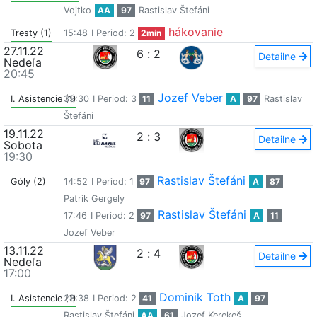
Vojtko
AA
97
Rastislav Štefáni
hákovanie
Tresty (1)
15:48
I Period: 2
2min
27.11.22
6
:
2
Detailne
Nedeľa
20:45
Jozef Veber
I. Asistencie (1)
39:30
I Period: 3
11
A
97
Rastislav
Štefáni
19.11.22
2
:
3
Detailne
Sobota
19:30
Rastislav Štefáni
Góly (2)
14:52
I Period: 1
97
A
87
Patrik Gergely
Rastislav Štefáni
17:46
I Period: 2
97
A
11
Jozef Veber
13.11.22
2
:
4
Detailne
Nedeľa
17:00
Dominik Toth
I. Asistencie (1)
28:38
I Period: 2
41
A
97
Rastislav Štefáni
AA
61
Jozef Kerekeš