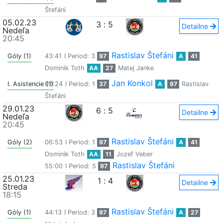
Štefáni
05.02.23
3
:
5
Detailne
Nedeľa
20:45
Rastislav Štefáni
Góly (1)
43:41
I Period: 3
97
A
41
Dominik Toth
AA
27
Matej Janke
Jan Konkol
I. Asistencie (1)
02:24
I Period: 1
37
A
97
Rastislav
Štefáni
29.01.23
6
:
5
Detailne
Nedeľa
20:45
Rastislav Štefáni
Góly (2)
06:53
I Period: 1
97
A
41
Dominik Toth
AA
11
Jozef Veber
Rastislav Štefáni
55:00
I Period: 5
97
25.01.23
1
:
4
Detailne
Streda
18:15
Rastislav Štefáni
Góly (1)
44:13
I Period: 3
97
A
27