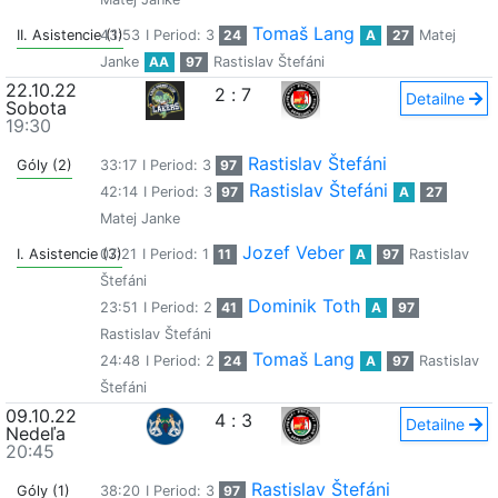
Tomaš Lang
II. Asistencie (1)
43:53
I Period: 3
24
A
27
Matej
Janke
AA
97
Rastislav Štefáni
22.10.22
2
:
7
Detailne
Sobota
19:30
Rastislav Štefáni
Góly (2)
33:17
I Period: 3
97
Rastislav Štefáni
42:14
I Period: 3
97
A
27
Matej Janke
Jozef Veber
I. Asistencie (3)
07:21
I Period: 1
11
A
97
Rastislav
Štefáni
Dominik Toth
23:51
I Period: 2
41
A
97
Rastislav Štefáni
Tomaš Lang
24:48
I Period: 2
24
A
97
Rastislav
Štefáni
09.10.22
4
:
3
Detailne
Nedeľa
20:45
Rastislav Štefáni
Góly (1)
38:20
I Period: 3
97