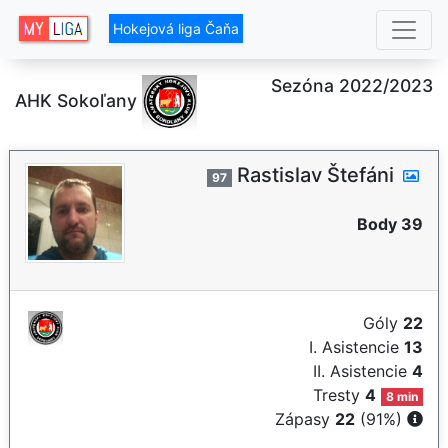
Hokejová liga Čaňa
Sezóna 2022/2023
AHK Sokoľany
Rastislav Štefáni
97
Body 39
Góly
22
I. Asistencie
13
II. Asistencie
4
Tresty
4
8 min
Zápasy
22
(91%)