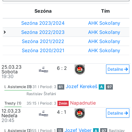
Sezóna
Tím
Sezóna 2023/2024
AHK Sokoľany
Sezóna 2022/2023
AHK Sokoľany
Sezóna 2021/2022
AHK Sokoľany
Sezóna 2020/2021
AHK Sokoľany
25.03.23
6
:
2
Detailne
Sobota
19:30
Jozef Kerekeš
I. Asistencie (1)
33:31
I Period: 3
61
A
97
Rastislav Štefáni
Napadnutie
Tresty (1)
35:15
I Period: 3
2min
12.03.23
4
:
1
Detailne
Nedeľa
20:45
Jozef Veber
I. Asistencie (1)
12:55
I Period: 1
11
A
97
Rastislav