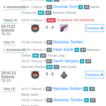
Dominik Toth
II. Asistencie (1)
42:45
I Period: 3
41
A
41
Marek
Oravec ml.
AA
97
Rastislav Štefáni
Vrazenie na mantinel
Tresty (1)
44:43
I Period: 3
2min
05.11.22
5
:
4
Detailne
Sobota
19:30
Rastislav Štefáni
Góly (1)
55:00
I Period: 5
97
Peter Kubík
I. Asistencie (2)
32:38
I Period: 3
17
A
97
Rastislav
Štefáni
AA
24
Tomaš Lang
Patrik Gergely
35:31
I Period: 3
87
A
97
Rastislav Štefáni
AA
17
Peter Kubík
29.10.22
9
:
6
Detailne
Sobota
19:30
Rastislav Štefáni
Góly (2)
41:07
I Period: 3
97
A
27
Matej Janke
Rastislav Štefáni
43:00
I Period: 3
97
A
27
Matej Janke