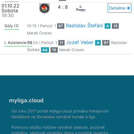
01.10.22
4
:
8
Detailne
Sobota
19:30
Rastislav Štefáni
Góly (1)
10:19
I Period: 1
97
A
15
Marek Oravec
Jozef Veber
I. Asistencie (1)
08:24
I Period: 1
11
A
97
Rastislav
Štefáni
AA
15
Marek Oravec
myliga.cloud
Od roku 2017 portál myliga.cloud pomáha hokejovým
fanúšikom na Slovensku vytvárať turnaje a ligy.
Pomocou služby môžete vytvárať udalosti, pozývať
priateľov, sledovať výsledky tímov a osobné úspechy.