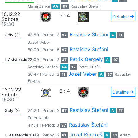
Matej Janke
AA
97
Rastislav Štefáni
10.12.22
5
:
4
Detailne
Sobota
19:30
Rastislav Štefáni
Góly (2)
43:50
I Period: 3
97
A
11
Jozef Veber
Rastislav Štefáni
50:00
I Period: 5
97
Patrik Gergely
I. Asistencie (2)
22:09
I Period: 2
87
A
97
Rastislav Štefáni
AA
17
Peter Kubík
Jozef Veber
36:47
I Period: 3
11
A
97
Rastislav
Štefáni
03.12.22
5
:
4
Detailne
Sobota
19:30
Rastislav Štefáni
Góly (2)
24:26
I Period: 2
97
A
17
Peter Kubík
Rastislav Štefáni
41:34
I Period: 3
97
Jozef Kerekeš
II. Asistencie (1)
20:49
I Period: 2
61
A
13
Adam