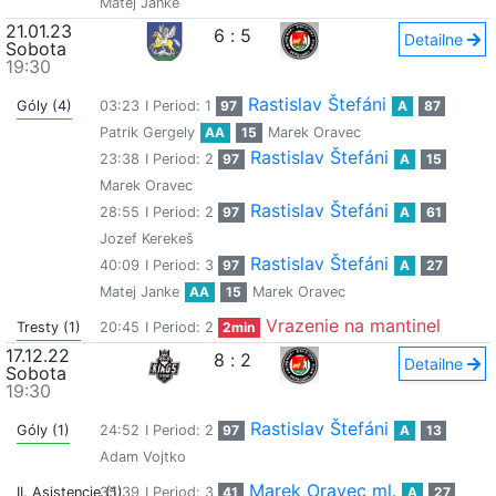
Matej Janke
21.01.23
6
:
5
Detailne
Sobota
19:30
Rastislav Štefáni
Góly (4)
03:23
I Period: 1
97
A
87
Patrik Gergely
AA
15
Marek Oravec
Rastislav Štefáni
23:38
I Period: 2
97
A
15
Marek Oravec
Rastislav Štefáni
28:55
I Period: 2
97
A
61
Jozef Kerekeš
Rastislav Štefáni
40:09
I Period: 3
97
A
27
Matej Janke
AA
15
Marek Oravec
Vrazenie na mantinel
Tresty (1)
20:45
I Period: 2
2min
17.12.22
8
:
2
Detailne
Sobota
19:30
Rastislav Štefáni
Góly (1)
24:52
I Period: 2
97
A
13
Adam Vojtko
Marek Oravec ml.
II. Asistencie (1)
35:39
I Period: 3
41
A
27