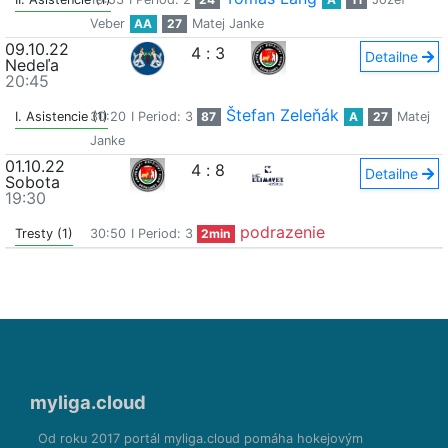
Veber
AA
27
Matej Janke
09.10.22
4
:
3
Detailne
Nedeľa
20:45
Štefan Zeleňák
I. Asistencie (1)
30:20
I Period: 3
87
A
27
Matej
Janke
01.10.22
4
:
8
Detailne
Sobota
19:30
podrazenie
Tresty (1)
30:50
I Period: 3
2min
myliga.cloud
Od roku 2017 portál myliga.cloud pomáha hokejovým