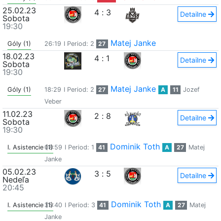
25.02.23
4
:
3
Detailne
Sobota
19:30
Matej Janke
Góly (1)
26:19
I Period: 2
27
18.02.23
4
:
1
Detailne
Sobota
19:30
Matej Janke
Góly (1)
18:29
I Period: 2
27
A
11
Jozef
Veber
11.02.23
2
:
8
Detailne
Sobota
19:30
Dominik Toth
I. Asistencie (1)
08:59
I Period: 1
41
A
27
Matej
Janke
05.02.23
3
:
5
Detailne
Nedeľa
20:45
Dominik Toth
I. Asistencie (1)
35:40
I Period: 3
41
A
27
Matej
Janke