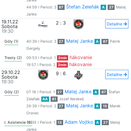
Janke
Štefan Zeleňák
44:59
I Period: 3
87
A
27
Matej
Janke
19.11.22
2
:
3
Detailne
Sobota
19:30
Matej Janke
Góly (1)
40:39
I Period: 3
27
A
87
Patrik
Gergely
hákovanie
Tresty (2)
09:53
I Period: 1
2min
hákovanie
19:57
I Period: 2
2min
29.10.22
9
:
6
Detailne
Sobota
19:30
Matej Janke
Góly (2)
07:18
I Period: 1
27
A
87
Štefan
Zeleňák
AA
61
Jozef Kerekeš
Matej Janke
26:39
I Period: 2
27
A
15
Marek
Oravec
Adam Vojtko
I. Asistencie (6)
10:39
I Period: 1
13
A
27
Matej
Janke