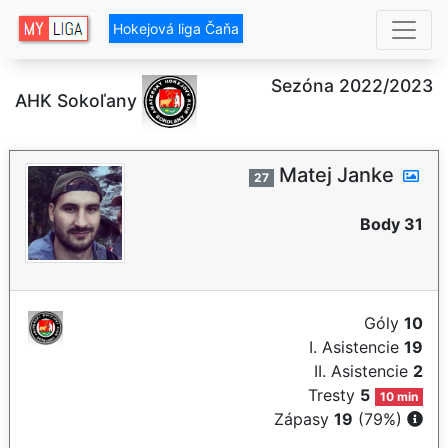
Hokejová liga Čaňa
Sezóna 2022/2023
AHK Sokoľany
Matej Janke
27
Body 31
Góly
10
I. Asistencie
19
II. Asistencie
2
Tresty
5
10 min
Zápasy
19
(79%)