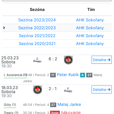
Sezóna
Tím
Sezóna 2023/2024
AHK Sokoľany
Sezóna 2022/2023
AHK Sokoľany
Sezóna 2021/2022
AHK Sokoľany
Sezóna 2020/2021
AHK Sokoľany
25.03.23
6
:
2
Detailne
Sobota
19:30
Peter Kubík
I. Asistencie (1)
23:48
I Period: 2
17
A
27
Matej
Janke
18.03.23
2
:
1
Detailne
Sobota
19:30
Matej Janke
Góly (1)
46:54
I Period: 4
27
hákovanie
Tresty (1)
35:26
I Period: 3
2min