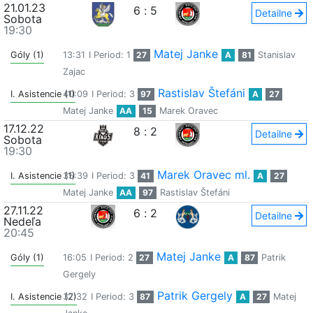
21.01.23
6
:
5
Detailne
Sobota
19:30
Matej Janke
Góly (1)
13:31
I Period: 1
27
A
81
Stanislav
Zajac
Rastislav Štefáni
I. Asistencie (1)
40:09
I Period: 3
97
A
27
Matej Janke
AA
15
Marek Oravec
17.12.22
8
:
2
Detailne
Sobota
19:30
Marek Oravec ml.
I. Asistencie (1)
35:39
I Period: 3
41
A
27
Matej Janke
AA
97
Rastislav Štefáni
27.11.22
6
:
2
Detailne
Nedeľa
20:45
Matej Janke
Góly (1)
16:05
I Period: 2
27
A
87
Patrik
Gergely
Patrik Gergely
I. Asistencie (2)
37:32
I Period: 3
87
A
27
Matej