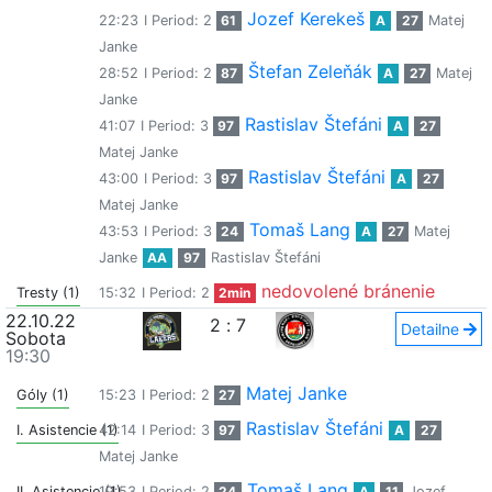
Jozef Kerekeš
22:23
I Period: 2
61
A
27
Matej
Janke
Štefan Zeleňák
28:52
I Period: 2
87
A
27
Matej
Janke
Rastislav Štefáni
41:07
I Period: 3
97
A
27
Matej Janke
Rastislav Štefáni
43:00
I Period: 3
97
A
27
Matej Janke
Tomaš Lang
43:53
I Period: 3
24
A
27
Matej
Janke
AA
97
Rastislav Štefáni
nedovolené bránenie
Tresty (1)
15:32
I Period: 2
2min
22.10.22
2
:
7
Detailne
Sobota
19:30
Matej Janke
Góly (1)
15:23
I Period: 2
27
Rastislav Štefáni
I. Asistencie (1)
42:14
I Period: 3
97
A
27
Matej Janke
Tomaš Lang
II. Asistencie (1)
19:53
I Period: 2
24
A
11
Jozef