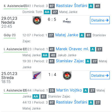
Rastislav Štefáni
II. Asistencie (1)
43:41
I Period: 3
97
A
41
Dominik Toth
AA
27
Matej Janke
29.01.23
6
:
5
Detailne
Nedeľa
20:45
Matej Janke
Góly (1)
12:07
I Period: 1
27
A
81
Stanislav
Zajac
Marek Oravec ml.
I. Asistencie (2)
02:23
I Period: 1
41
A
27
Matej Janke
AA
40
Jakub Janke
Stanislav Zajac
19:30
I Period: 2
81
A
27
Matej
Janke
25.01.23
1
:
4
Detailne
Streda
18:15
Martin Vojtko
I. Asistencie (2)
05:44
I Period: 1
25
A
27
Matej
Janke
AA
81
Stanislav Zajac
Rastislav Štefáni
44:13
I Period: 3
97
A
27
Matej Janke