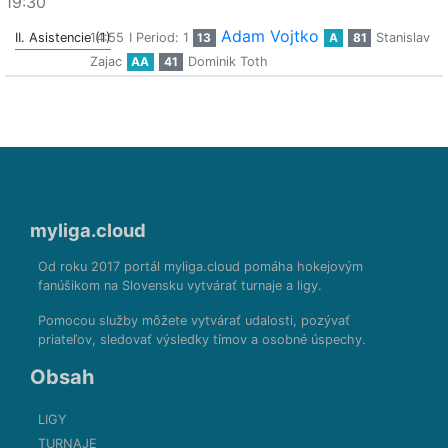
19:30
Adam Vojtko
II. Asistencie (1)
14:55
I Period: 1
13
A
81
Stanislav
Zajac
AA
41
Dominik Toth
myliga.cloud
Od roku 2017 portál myliga.cloud pomáha hokejovým
fanúšikom na Slovensku vytvárať turnaje a ligy.
Pomocou služby môžete vytvárať udalosti, pozývať
priateľov, sledovať výsledky tímov a osobné úspechy.
Obsah
LIGY
TURNAJE