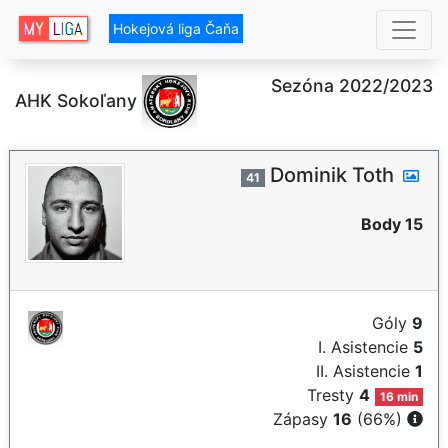
Hokejová liga Čaňa
Sezóna 2022/2023
AHK Sokoľany
Dominik Toth
41
Body 15
Góly
9
I. Asistencie
5
II. Asistencie
1
Tresty
4
16 min
Zápasy
16
(66%)