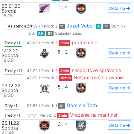
25.01.23
1
:
4
Detailne
Streda
18:15
Jozef Veber
I. Asistencie (1)
24:39
I Period: 2
11
A
41
Dominik
Toth
AA
81
Stanislav Zajac
podrazenie
Tresty (1)
42:00
I Period: 3
2min
17.12.22
8
:
2
Detailne
Sobota
19:30
nešportové správanie
Tresty (2)
42:22
I Period: 3
2min
Nešportové správanie
42:22
I Period: 3
10min
03.12.22
5
:
4
Detailne
Sobota
19:30
Dominik Toth
Góly (1)
05:55
I Period: 1
41
Vrazenie na mantinel
Tresty (1)
17:17
I Period: 2
2min
26.11.22
3
:
4
Detailne
Sobota
20:45