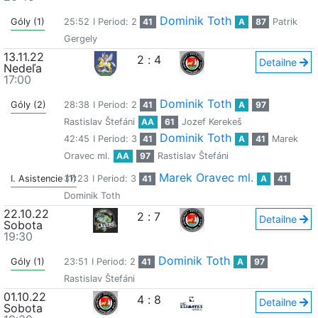
Dominik Toth
Góly (1)
25:52
I Period: 2
41
A
87
Patrik
Gergely
13.11.22
2
:
4
Detailne
Nedeľa
17:00
Dominik Toth
Góly (2)
28:38
I Period: 2
41
A
97
Rastislav Štefáni
AA
61
Jozef Kerekeš
Dominik Toth
42:45
I Period: 3
41
A
41
Marek
Oravec ml.
AA
97
Rastislav Štefáni
Marek Oravec ml.
I. Asistencie (1)
37:23
I Period: 3
41
A
41
Dominik Toth
22.10.22
2
:
7
Detailne
Sobota
19:30
Dominik Toth
Góly (1)
23:51
I Period: 2
41
A
97
Rastislav Štefáni
01.10.22
4
:
8
Detailne
Sobota