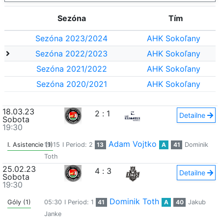
Sezóna
Tím
Sezóna 2023/2024
AHK Sokoľany
Sezóna 2022/2023
AHK Sokoľany
Sezóna 2021/2022
AHK Sokoľany
Sezóna 2020/2021
AHK Sokoľany
18.03.23
2
:
1
Detailne
Sobota
19:30
Adam Vojtko
I. Asistencie (1)
19:15
I Period: 2
13
A
41
Dominik
Toth
25.02.23
4
:
3
Detailne
Sobota
19:30
Dominik Toth
Góly (1)
05:30
I Period: 1
41
A
40
Jakub
Janke