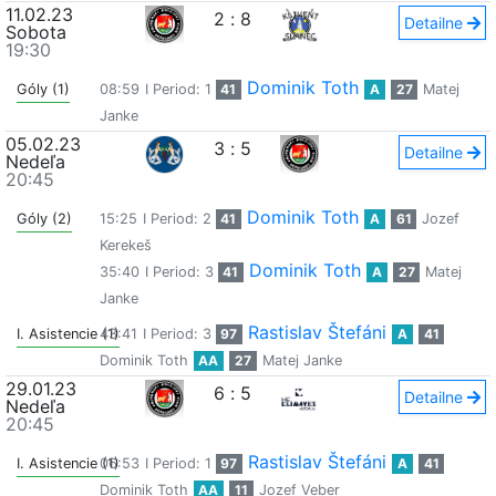
11.02.23
2
:
8
Detailne
Sobota
19:30
Dominik Toth
Góly (1)
08:59
I Period: 1
41
A
27
Matej
Janke
05.02.23
3
:
5
Detailne
Nedeľa
20:45
Dominik Toth
Góly (2)
15:25
I Period: 2
41
A
61
Jozef
Kerekeš
Dominik Toth
35:40
I Period: 3
41
A
27
Matej
Janke
Rastislav Štefáni
I. Asistencie (1)
43:41
I Period: 3
97
A
41
Dominik Toth
AA
27
Matej Janke
29.01.23
6
:
5
Detailne
Nedeľa
20:45
Rastislav Štefáni
I. Asistencie (1)
06:53
I Period: 1
97
A
41
Dominik Toth
AA
11
Jozef Veber