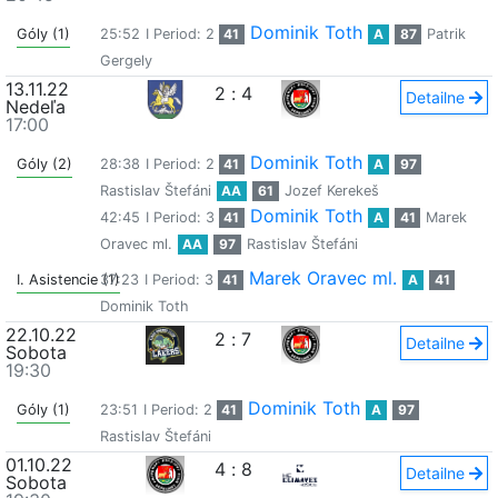
Dominik Toth
Góly (1)
25:52
I Period: 2
41
A
87
Patrik
Gergely
13.11.22
2
:
4
Detailne
Nedeľa
17:00
Dominik Toth
Góly (2)
28:38
I Period: 2
41
A
97
Rastislav Štefáni
AA
61
Jozef Kerekeš
Dominik Toth
42:45
I Period: 3
41
A
41
Marek
Oravec ml.
AA
97
Rastislav Štefáni
Marek Oravec ml.
I. Asistencie (1)
37:23
I Period: 3
41
A
41
Dominik Toth
22.10.22
2
:
7
Detailne
Sobota
19:30
Dominik Toth
Góly (1)
23:51
I Period: 2
41
A
97
Rastislav Štefáni
01.10.22
4
:
8
Detailne
Sobota