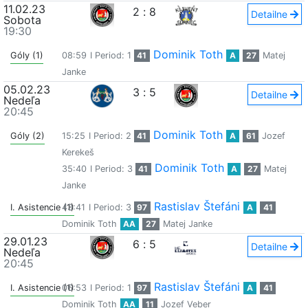
11.02.23
2
:
8
Detailne
Sobota
19:30
Dominik Toth
Góly (1)
08:59
I Period: 1
41
A
27
Matej
Janke
05.02.23
3
:
5
Detailne
Nedeľa
20:45
Dominik Toth
Góly (2)
15:25
I Period: 2
41
A
61
Jozef
Kerekeš
Dominik Toth
35:40
I Period: 3
41
A
27
Matej
Janke
Rastislav Štefáni
I. Asistencie (1)
43:41
I Period: 3
97
A
41
Dominik Toth
AA
27
Matej Janke
29.01.23
6
:
5
Detailne
Nedeľa
20:45
Rastislav Štefáni
I. Asistencie (1)
06:53
I Period: 1
97
A
41
Dominik Toth
AA
11
Jozef Veber