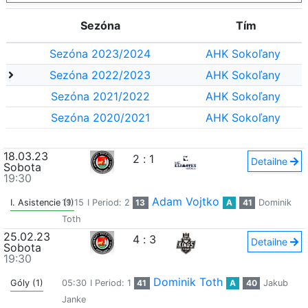
Sezóna
Tím
Sezóna 2023/2024
AHK Sokoľany
Sezóna 2022/2023
AHK Sokoľany
Sezóna 2021/2022
AHK Sokoľany
Sezóna 2020/2021
AHK Sokoľany
18.03.23
2
:
1
Detailne
Sobota
19:30
Adam Vojtko
I. Asistencie (1)
19:15
I Period: 2
13
A
41
Dominik
Toth
25.02.23
4
:
3
Detailne
Sobota
19:30
Dominik Toth
Góly (1)
05:30
I Period: 1
41
A
40
Jakub
Janke