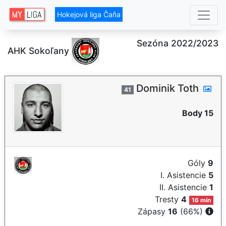
Hokejová liga Čaňa
Sezóna 2022/2023
AHK Sokoľany
Dominik Toth
41
Body 15
Góly
9
I. Asistencie
5
II. Asistencie
1
Tresty
4
16 min
Zápasy
16
(66%)