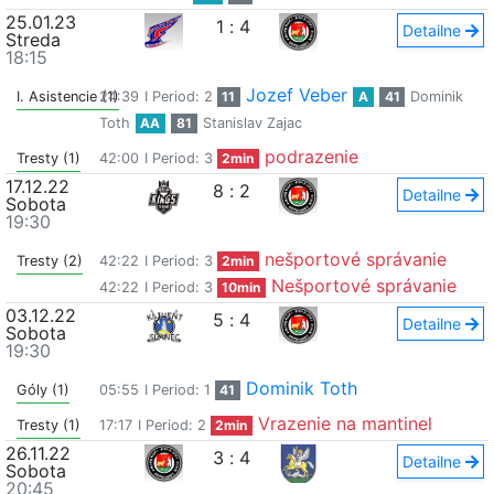
25.01.23
1
:
4
Detailne
Streda
18:15
Jozef Veber
I. Asistencie (1)
24:39
I Period: 2
11
A
41
Dominik
Toth
AA
81
Stanislav Zajac
podrazenie
Tresty (1)
42:00
I Period: 3
2min
17.12.22
8
:
2
Detailne
Sobota
19:30
nešportové správanie
Tresty (2)
42:22
I Period: 3
2min
Nešportové správanie
42:22
I Period: 3
10min
03.12.22
5
:
4
Detailne
Sobota
19:30
Dominik Toth
Góly (1)
05:55
I Period: 1
41
Vrazenie na mantinel
Tresty (1)
17:17
I Period: 2
2min
26.11.22
3
:
4
Detailne
Sobota
20:45