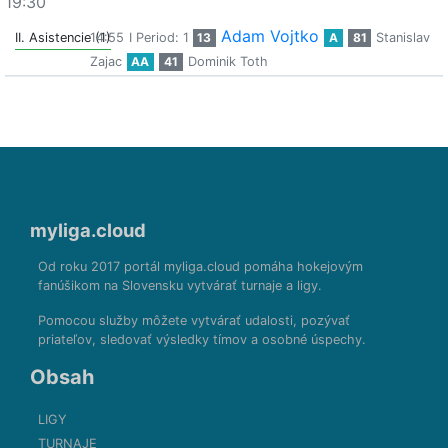
19:30
Adam Vojtko
II. Asistencie (1)
14:55
I Period: 1
13
A
81
Stanislav
Zajac
AA
41
Dominik Toth
myliga.cloud
Od roku 2017 portál myliga.cloud pomáha hokejovým
fanúšikom na Slovensku vytvárať turnaje a ligy.
Pomocou služby môžete vytvárať udalosti, pozývať
priateľov, sledovať výsledky tímov a osobné úspechy.
Obsah
LIGY
TURNAJE