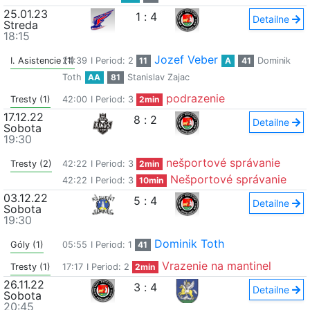
25.01.23
1
:
4
Detailne
Streda
18:15
Jozef Veber
I. Asistencie (1)
24:39
I Period: 2
11
A
41
Dominik
Toth
AA
81
Stanislav Zajac
podrazenie
Tresty (1)
42:00
I Period: 3
2min
17.12.22
8
:
2
Detailne
Sobota
19:30
nešportové správanie
Tresty (2)
42:22
I Period: 3
2min
Nešportové správanie
42:22
I Period: 3
10min
03.12.22
5
:
4
Detailne
Sobota
19:30
Dominik Toth
Góly (1)
05:55
I Period: 1
41
Vrazenie na mantinel
Tresty (1)
17:17
I Period: 2
2min
26.11.22
3
:
4
Detailne
Sobota
20:45