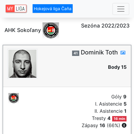
Hokejová liga Čaňa
Sezóna 2022/2023
AHK Sokoľany
Dominik Toth
41
Body 15
Góly
9
I. Asistencie
5
II. Asistencie
1
Tresty
4
16 min
Zápasy
16
(66%)