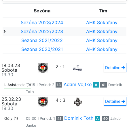
Sezóna
Tím
Sezóna 2023/2024
AHK Sokoľany
Sezóna 2022/2023
AHK Sokoľany
Sezóna 2021/2022
AHK Sokoľany
Sezóna 2020/2021
AHK Sokoľany
18.03.23
2
:
1
Detailne
Sobota
19:30
Adam Vojtko
I. Asistencie (1)
19:15
I Period: 2
13
A
41
Dominik
Toth
25.02.23
4
:
3
Detailne
Sobota
19:30
Dominik Toth
Góly (1)
05:30
I Period: 1
41
A
40
Jakub
Janke