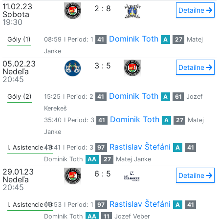
11.02.23
2
:
8
Detailne
Sobota
19:30
Dominik Toth
Góly (1)
08:59
I Period: 1
41
A
27
Matej
Janke
05.02.23
3
:
5
Detailne
Nedeľa
20:45
Dominik Toth
Góly (2)
15:25
I Period: 2
41
A
61
Jozef
Kerekeš
Dominik Toth
35:40
I Period: 3
41
A
27
Matej
Janke
Rastislav Štefáni
I. Asistencie (1)
43:41
I Period: 3
97
A
41
Dominik Toth
AA
27
Matej Janke
29.01.23
6
:
5
Detailne
Nedeľa
20:45
Rastislav Štefáni
I. Asistencie (1)
06:53
I Period: 1
97
A
41
Dominik Toth
AA
11
Jozef Veber