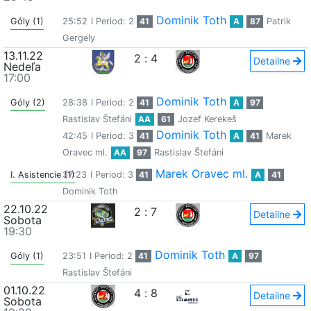
Dominik Toth
Góly (1)
25:52
I Period: 2
41
A
87
Patrik
Gergely
13.11.22
2
:
4
Detailne
Nedeľa
17:00
Dominik Toth
Góly (2)
28:38
I Period: 2
41
A
97
Rastislav Štefáni
AA
61
Jozef Kerekeš
Dominik Toth
42:45
I Period: 3
41
A
41
Marek
Oravec ml.
AA
97
Rastislav Štefáni
Marek Oravec ml.
I. Asistencie (1)
37:23
I Period: 3
41
A
41
Dominik Toth
22.10.22
2
:
7
Detailne
Sobota
19:30
Dominik Toth
Góly (1)
23:51
I Period: 2
41
A
97
Rastislav Štefáni
01.10.22
4
:
8
Detailne
Sobota