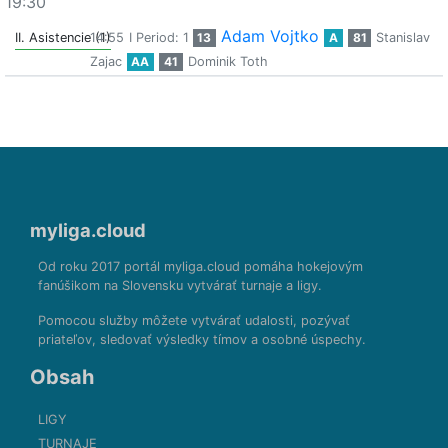
19:30
Adam Vojtko
II. Asistencie (1)
14:55
I Period: 1
13
A
81
Stanislav
Zajac
AA
41
Dominik Toth
myliga.cloud
Od roku 2017 portál myliga.cloud pomáha hokejovým
fanúšikom na Slovensku vytvárať turnaje a ligy.
Pomocou služby môžete vytvárať udalosti, pozývať
priateľov, sledovať výsledky tímov a osobné úspechy.
Obsah
LIGY
TURNAJE