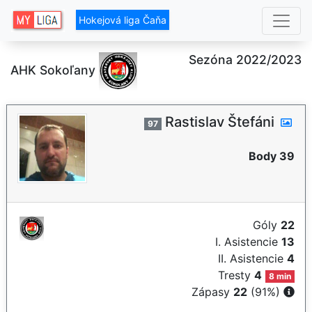
Hokejová liga Čaňa
Sezóna 2022/2023
AHK Sokoľany
Rastislav Štefáni
97
Body 39
Góly
22
I. Asistencie
13
II. Asistencie
4
Tresty
4
8 min
Zápasy
22
(91%)