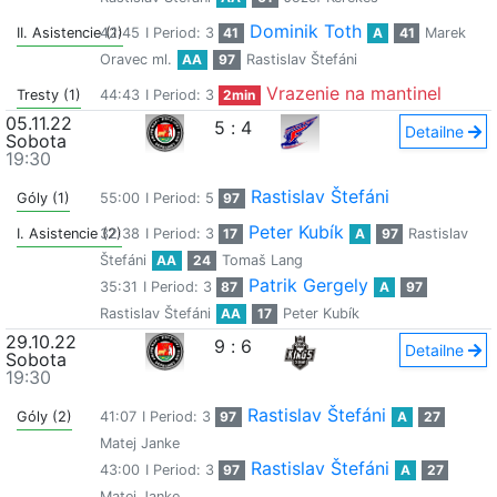
Dominik Toth
II. Asistencie (1)
42:45
I Period: 3
41
A
41
Marek
Oravec ml.
AA
97
Rastislav Štefáni
Vrazenie na mantinel
Tresty (1)
44:43
I Period: 3
2min
05.11.22
5
:
4
Detailne
Sobota
19:30
Rastislav Štefáni
Góly (1)
55:00
I Period: 5
97
Peter Kubík
I. Asistencie (2)
32:38
I Period: 3
17
A
97
Rastislav
Štefáni
AA
24
Tomaš Lang
Patrik Gergely
35:31
I Period: 3
87
A
97
Rastislav Štefáni
AA
17
Peter Kubík
29.10.22
9
:
6
Detailne
Sobota
19:30
Rastislav Štefáni
Góly (2)
41:07
I Period: 3
97
A
27
Matej Janke
Rastislav Štefáni
43:00
I Period: 3
97
A
27
Matej Janke