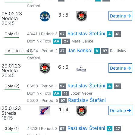
Štefáni
05.02.23
3
:
5
Detailne
Nedeľa
20:45
Rastislav Štefáni
Góly (1)
43:41
I Period: 3
97
A
41
Dominik Toth
AA
27
Matej Janke
Jan Konkol
I. Asistencie (1)
02:24
I Period: 1
37
A
97
Rastislav
Štefáni
29.01.23
6
:
5
Detailne
Nedeľa
20:45
Rastislav Štefáni
Góly (2)
06:53
I Period: 1
97
A
41
Dominik Toth
AA
11
Jozef Veber
Rastislav Štefáni
55:00
I Period: 5
97
25.01.23
1
:
4
Detailne
Streda
18:15
Rastislav Štefáni
Góly (1)
44:13
I Period: 3
97
A
27