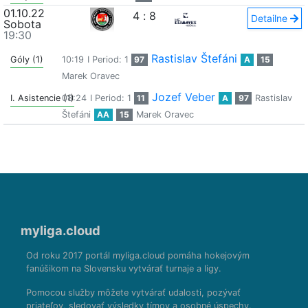
01.10.22
4
:
8
Detailne
Sobota
19:30
Rastislav Štefáni
Góly (1)
10:19
I Period: 1
97
A
15
Marek Oravec
Jozef Veber
I. Asistencie (1)
08:24
I Period: 1
11
A
97
Rastislav
Štefáni
AA
15
Marek Oravec
myliga.cloud
Od roku 2017 portál myliga.cloud pomáha hokejovým
fanúšikom na Slovensku vytvárať turnaje a ligy.
Pomocou služby môžete vytvárať udalosti, pozývať
priateľov, sledovať výsledky tímov a osobné úspechy.