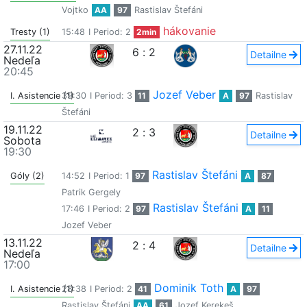
Vojtko
AA
97
Rastislav Štefáni
hákovanie
Tresty (1)
15:48
I Period: 2
2min
27.11.22
6
:
2
Detailne
Nedeľa
20:45
Jozef Veber
I. Asistencie (1)
39:30
I Period: 3
11
A
97
Rastislav
Štefáni
19.11.22
2
:
3
Detailne
Sobota
19:30
Rastislav Štefáni
Góly (2)
14:52
I Period: 1
97
A
87
Patrik Gergely
Rastislav Štefáni
17:46
I Period: 2
97
A
11
Jozef Veber
13.11.22
2
:
4
Detailne
Nedeľa
17:00
Dominik Toth
I. Asistencie (1)
28:38
I Period: 2
41
A
97
Rastislav Štefáni
AA
61
Jozef Kerekeš