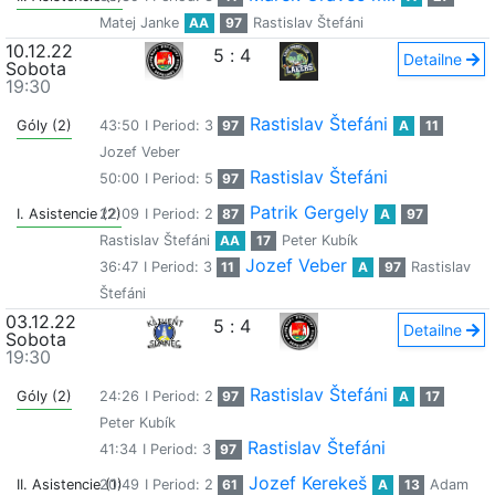
Matej Janke
AA
97
Rastislav Štefáni
10.12.22
5
:
4
Detailne
Sobota
19:30
Rastislav Štefáni
Góly (2)
43:50
I Period: 3
97
A
11
Jozef Veber
Rastislav Štefáni
50:00
I Period: 5
97
Patrik Gergely
I. Asistencie (2)
22:09
I Period: 2
87
A
97
Rastislav Štefáni
AA
17
Peter Kubík
Jozef Veber
36:47
I Period: 3
11
A
97
Rastislav
Štefáni
03.12.22
5
:
4
Detailne
Sobota
19:30
Rastislav Štefáni
Góly (2)
24:26
I Period: 2
97
A
17
Peter Kubík
Rastislav Štefáni
41:34
I Period: 3
97
Jozef Kerekeš
II. Asistencie (1)
20:49
I Period: 2
61
A
13
Adam