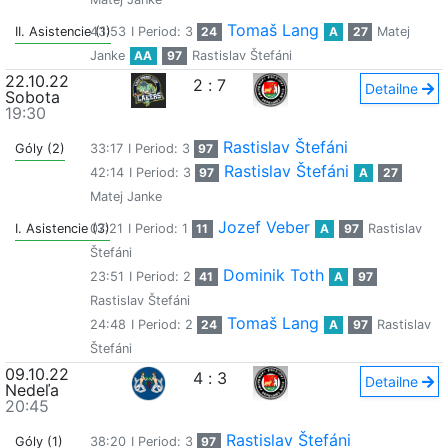
Tomaš Lang
II. Asistencie (1)
43:53
I Period: 3
24
A
27
Matej
Janke
AA
97
Rastislav Štefáni
22.10.22
2
:
7
Detailne
Sobota
19:30
Rastislav Štefáni
Góly (2)
33:17
I Period: 3
97
Rastislav Štefáni
42:14
I Period: 3
97
A
27
Matej Janke
Jozef Veber
I. Asistencie (3)
07:21
I Period: 1
11
A
97
Rastislav
Štefáni
Dominik Toth
23:51
I Period: 2
41
A
97
Rastislav Štefáni
Tomaš Lang
24:48
I Period: 2
24
A
97
Rastislav
Štefáni
09.10.22
4
:
3
Detailne
Nedeľa
20:45
Rastislav Štefáni
Góly (1)
38:20
I Period: 3
97