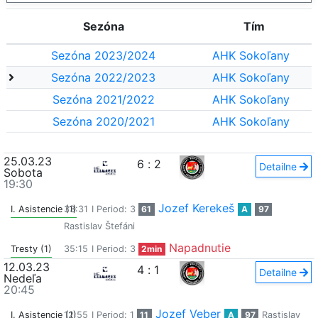
Sezóna
Tím
Sezóna 2023/2024
AHK Sokoľany
Sezóna 2022/2023
AHK Sokoľany
Sezóna 2021/2022
AHK Sokoľany
Sezóna 2020/2021
AHK Sokoľany
25.03.23
6
:
2
Detailne
Sobota
19:30
Jozef Kerekeš
I. Asistencie (1)
33:31
I Period: 3
61
A
97
Rastislav Štefáni
Napadnutie
Tresty (1)
35:15
I Period: 3
2min
12.03.23
4
:
1
Detailne
Nedeľa
20:45
Jozef Veber
I. Asistencie (1)
12:55
I Period: 1
11
A
97
Rastislav