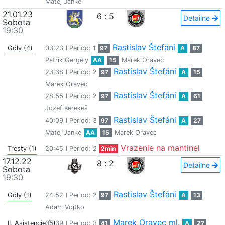
Matej Janke
21.01.23
6
:
5
Detailne
Sobota
19:30
Rastislav Štefáni
Góly (4)
03:23
I Period: 1
97
A
87
Patrik Gergely
AA
15
Marek Oravec
Rastislav Štefáni
23:38
I Period: 2
97
A
15
Marek Oravec
Rastislav Štefáni
28:55
I Period: 2
97
A
61
Jozef Kerekeš
Rastislav Štefáni
40:09
I Period: 3
97
A
27
Matej Janke
AA
15
Marek Oravec
Vrazenie na mantinel
Tresty (1)
20:45
I Period: 2
2min
17.12.22
8
:
2
Detailne
Sobota
19:30
Rastislav Štefáni
Góly (1)
24:52
I Period: 2
97
A
13
Adam Vojtko
Marek Oravec ml.
II. Asistencie (1)
35:39
I Period: 3
41
A
27