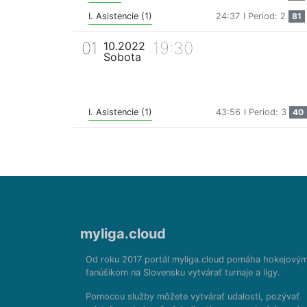
I. Asistencie (1)
24:37
I Period: 2
81
01
19:30
10.2022
Sobota
I. Asistencie (1)
43:56
I Period: 3
40
myliga.cloud
Od roku 2017 portál myliga.cloud pomáha hokejový
fanúšikom na Slovensku vytvárať turnaje a ligy.
Pomocou služby môžete vytvárať udalosti, pozývať