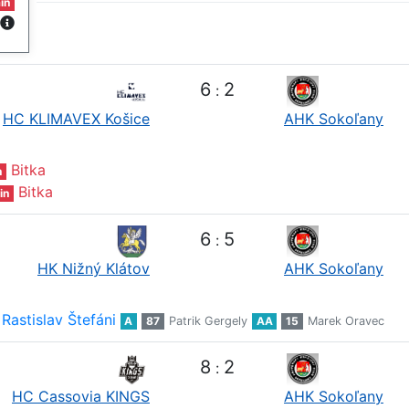
in
6
2
:
HC KLIMAVEX Košice
AHK Sokoľany
Bitka
n
Bitka
in
6
5
:
HK Nižný Klátov
AHK Sokoľany
Rastislav Štefáni
A
87
Patrik Gergely
AA
15
Marek Oravec
8
2
:
HC Cassovia KINGS
AHK Sokoľany