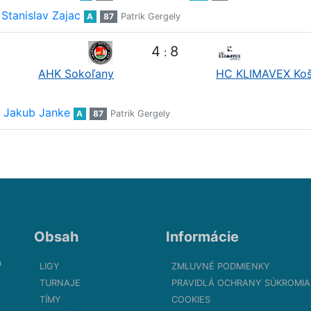
Stanislav Zajac
A
87
Patrik Gergely
4
8
:
AHK Sokoľany
HC KLIMAVEX Koš
Jakub Janke
A
87
Patrik Gergely
Obsah
Informácie
m
LIGY
ZMLUVNÉ PODMIENKY
TURNAJE
PRAVIDLÁ OCHRANY SÚKROMIA
TÍMY
COOKIES