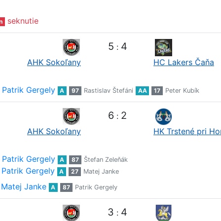
seknutie
n
5
4
:
AHK Sokoľany
HC Lakers Čaňa
Patrik Gergely
A
97
Rastislav Štefáni
AA
17
Peter Kubík
6
2
:
AHK Sokoľany
HK Trstené pri H
Patrik Gergely
A
87
Štefan Zeleňák
Patrik Gergely
A
27
Matej Janke
Matej Janke
A
87
Patrik Gergely
3
4
: