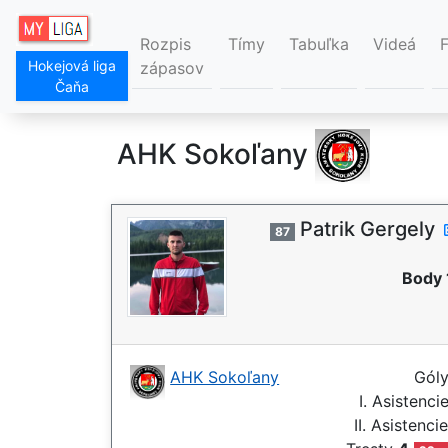
Rozpis
Tímy
Tabuľka
Videá
Hokejová liga
zápasov
Čaňa
AHK Sokoľany
Patrik Gergely
87
Body 
AHK Sokoľany
Gól
I. Asistenci
II. Asistenci