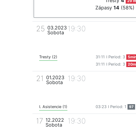
Tresty
4
29 m
Zápasy
14
(58%)
25
19:30
03.2023
Sobota
Tresty (2)
31:11
I Period: 3
5mi
31:11
I Period: 3
20m
21
19:30
01.2023
Sobota
I. Asistencie (1)
03:23
I Period: 1
97
17
19:30
12.2022
Sobota