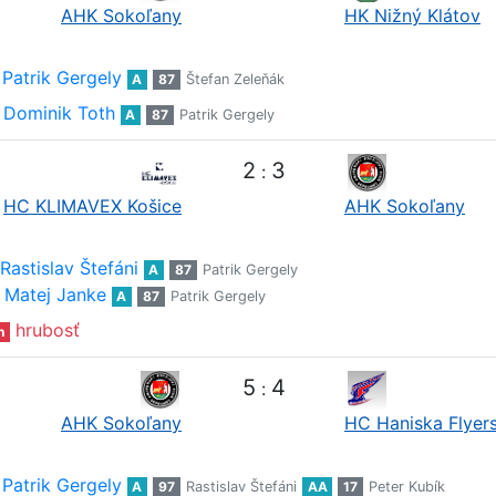
AHK Sokoľany
HK Nižný Klátov
Patrik Gergely
A
87
Štefan Zeleňák
Dominik Toth
A
87
Patrik Gergely
2
3
:
HC KLIMAVEX Košice
AHK Sokoľany
Rastislav Štefáni
A
87
Patrik Gergely
Matej Janke
A
87
Patrik Gergely
hrubosť
n
5
4
:
AHK Sokoľany
HC Haniska Flyer
Patrik Gergely
A
97
Rastislav Štefáni
AA
17
Peter Kubík