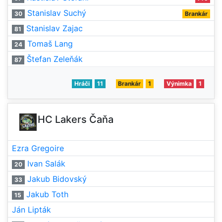
Stanislav Suchý
30
Brankár
Stanislav Zajac
81
Tomaš Lang
24
Štefan Zeleňák
87
Hráči
11
Brankár
1
Výnimka
1
HC Lakers Čaňa
Ezra Gregoire
Ivan Salák
20
Jakub Bidovský
33
Jakub Toth
15
Ján Lipták