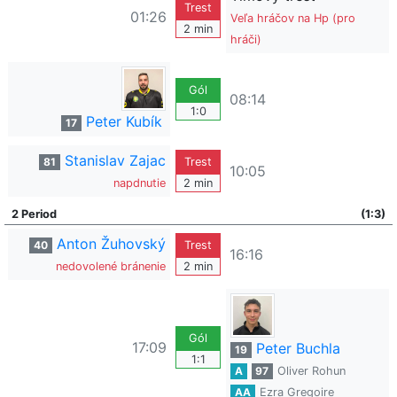
Trest
01:26
Veľa hráčov na Hp (pro
2 min
hráči)
Gól
08:14
1:0
Peter Kubík
17
Stanislav Zajac
81
Trest
10:05
napdnutie
2 min
2 Period
(1:3)
Anton Žuhovský
40
Trest
16:16
nedovolené bránenie
2 min
Gól
17:09
Peter Buchla
19
1:1
A
97
Oliver Rohun
AA
Ezra Gregoire