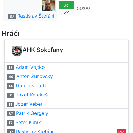
Gól
50:00
5:4
Rastislav Štefáni
97
Hráči
AHK Sokoľany
Adam Vojtko
13
Anton Žuhovský
40
Dominik Toth
14
Jozef Kerekeš
61
Jozef Veber
11
Patrik Gergely
87
Peter Kubík
17
Rastislav Štefáni
97
Pro