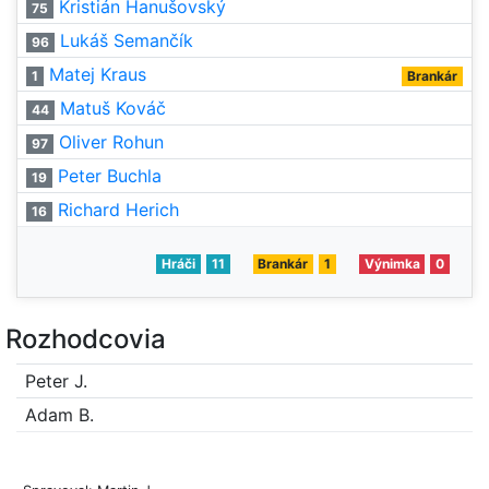
Kristián Hanušovský
75
Lukáš Semančík
96
Matej Kraus
1
Brankár
Matuš Kováč
44
Oliver Rohun
97
Peter Buchla
19
Richard Herich
16
Hráči
11
Brankár
1
Výnimka
0
Rozhodcovia
Peter J.
Adam B.