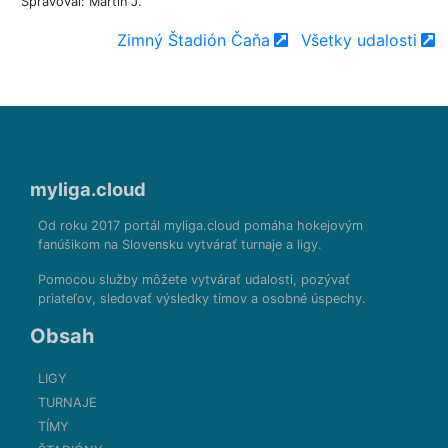
Spravoval: Martin J.
Zimný Štadión Čaňa
Všetky udalosti
myliga.cloud
Od roku 2017 portál myliga.cloud pomáha hokejovým
fanúšikom na Slovensku vytvárať turnaje a ligy.
Pomocou služby môžete vytvárať udalosti, pozývať
priateľov, sledovať výsledky tímov a osobné úspechy.
Obsah
LIGY
TURNAJE
TÍMY