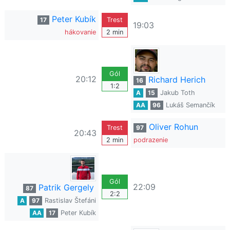
Peter Kubík
17
Trest
19:03
hákovanie
2 min
Gól
20:12
Richard Herich
16
1:2
A
15
Jakub Toth
AA
96
Lukáš Semančík
Oliver Rohun
Trest
97
20:43
2 min
podrazenie
Gól
22:09
Patrik Gergely
87
2:2
A
97
Rastislav Štefáni
AA
17
Peter Kubík