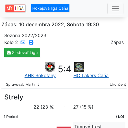
Hokejová liga Čaňa
Zápas: 10 decembra 2022, Sobota 19:30
Sezóna 2022/2023
Kolo
2
Zápas
Sledovať
Ligu
5
:
4
AHK Sokoľany
HC Lakers Čaňa
Spravoval: Martin J.
Ukončený
Strely
22 (23 %)
:
27 (15 %)
1 Period
(1:0)
Tímový trest