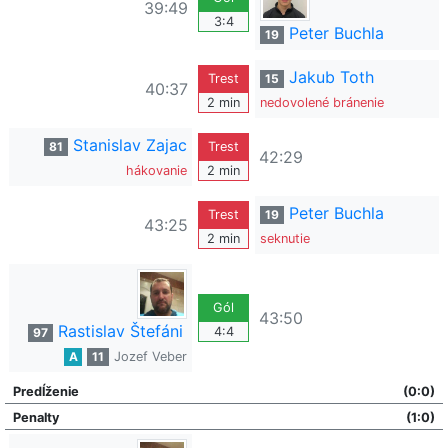
39:49
3:4
Peter Buchla
19
Jakub Toth
Trest
15
40:37
2 min
nedovolené bránenie
Stanislav Zajac
81
Trest
42:29
hákovanie
2 min
Peter Buchla
Trest
19
43:25
2 min
seknutie
Gól
43:50
Rastislav Štefáni
4:4
97
A
11
Jozef Veber
Predĺženie
(0:0)
Penalty
(1:0)