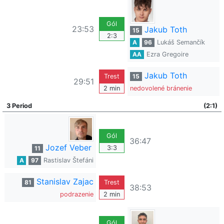
Gól
23:53
Jakub Toth
15
2:3
A
96
Lukáš Semančík
AA
Ezra Gregoire
Jakub Toth
Trest
15
29:51
2 min
nedovolené bránenie
3 Period
(2:1)
Gól
36:47
Jozef Veber
3:3
11
A
97
Rastislav Štefáni
Stanislav Zajac
81
Trest
38:53
podrazenie
2 min
Gól