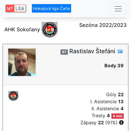
Hokejová liga Čaňa
Sezóna 2022/2023
AHK Sokoľany
Rastislav Štefáni
97
Body 39
Góly
22
I. Asistencie
13
II. Asistencie
4
Tresty
4
8 min
Zápasy
22
(91%)