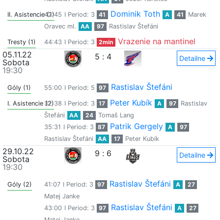
Dominik Toth
II. Asistencie (1)
42:45
I Period: 3
41
A
41
Marek
Oravec ml.
AA
97
Rastislav Štefáni
Vrazenie na mantinel
Tresty (1)
44:43
I Period: 3
2min
05.11.22
5
:
4
Detailne
Sobota
19:30
Rastislav Štefáni
Góly (1)
55:00
I Period: 5
97
Peter Kubík
I. Asistencie (2)
32:38
I Period: 3
17
A
97
Rastislav
Štefáni
AA
24
Tomaš Lang
Patrik Gergely
35:31
I Period: 3
87
A
97
Rastislav Štefáni
AA
17
Peter Kubík
29.10.22
9
:
6
Detailne
Sobota
19:30
Rastislav Štefáni
Góly (2)
41:07
I Period: 3
97
A
27
Matej Janke
Rastislav Štefáni
43:00
I Period: 3
97
A
27
Matej Janke