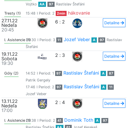
Vojtko
AA
97
Rastislav Štefáni
hákovanie
Tresty (1)
15:48
I Period: 2
2min
27.11.22
6
:
2
Detailne
Nedeľa
20:45
Jozef Veber
I. Asistencie (1)
39:30
I Period: 3
11
A
97
Rastislav
Štefáni
19.11.22
2
:
3
Detailne
Sobota
19:30
Rastislav Štefáni
Góly (2)
14:52
I Period: 1
97
A
87
Patrik Gergely
Rastislav Štefáni
17:46
I Period: 2
97
A
11
Jozef Veber
13.11.22
2
:
4
Detailne
Nedeľa
17:00
Dominik Toth
I. Asistencie (1)
28:38
I Period: 2
41
A
97
Rastislav Štefáni
AA
61
Jozef Kerekeš