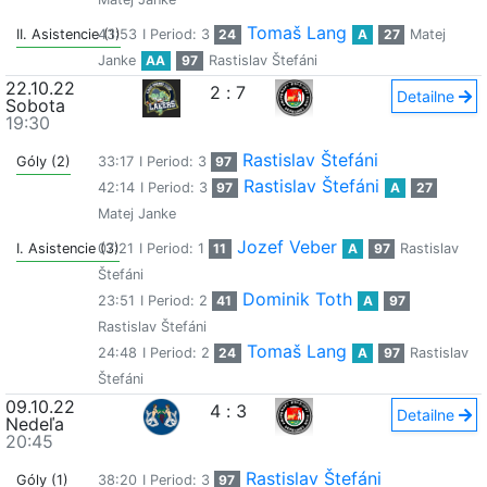
Tomaš Lang
II. Asistencie (1)
43:53
I Period: 3
24
A
27
Matej
Janke
AA
97
Rastislav Štefáni
22.10.22
2
:
7
Detailne
Sobota
19:30
Rastislav Štefáni
Góly (2)
33:17
I Period: 3
97
Rastislav Štefáni
42:14
I Period: 3
97
A
27
Matej Janke
Jozef Veber
I. Asistencie (3)
07:21
I Period: 1
11
A
97
Rastislav
Štefáni
Dominik Toth
23:51
I Period: 2
41
A
97
Rastislav Štefáni
Tomaš Lang
24:48
I Period: 2
24
A
97
Rastislav
Štefáni
09.10.22
4
:
3
Detailne
Nedeľa
20:45
Rastislav Štefáni
Góly (1)
38:20
I Period: 3
97