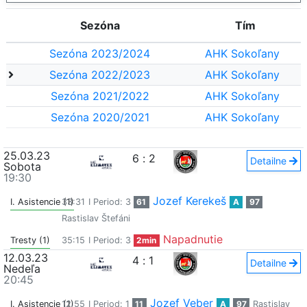
Sezóna
Tím
Sezóna 2023/2024
AHK Sokoľany
Sezóna 2022/2023
AHK Sokoľany
Sezóna 2021/2022
AHK Sokoľany
Sezóna 2020/2021
AHK Sokoľany
25.03.23
6
:
2
Detailne
Sobota
19:30
Jozef Kerekeš
I. Asistencie (1)
33:31
I Period: 3
61
A
97
Rastislav Štefáni
Napadnutie
Tresty (1)
35:15
I Period: 3
2min
12.03.23
4
:
1
Detailne
Nedeľa
20:45
Jozef Veber
I. Asistencie (1)
12:55
I Period: 1
11
A
97
Rastislav