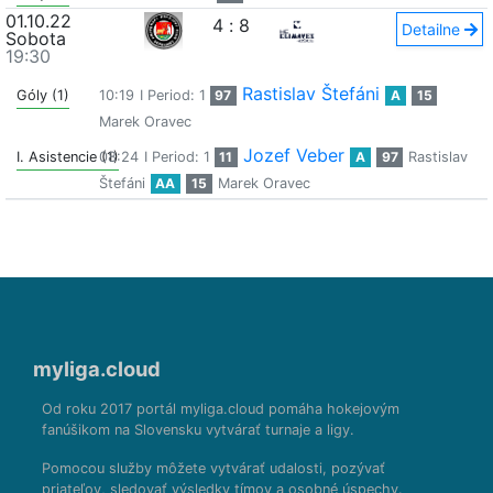
01.10.22
4
:
8
Detailne
Sobota
19:30
Rastislav Štefáni
Góly (1)
10:19
I Period: 1
97
A
15
Marek Oravec
Jozef Veber
I. Asistencie (1)
08:24
I Period: 1
11
A
97
Rastislav
Štefáni
AA
15
Marek Oravec
myliga.cloud
Od roku 2017 portál myliga.cloud pomáha hokejovým
fanúšikom na Slovensku vytvárať turnaje a ligy.
Pomocou služby môžete vytvárať udalosti, pozývať
priateľov, sledovať výsledky tímov a osobné úspechy.