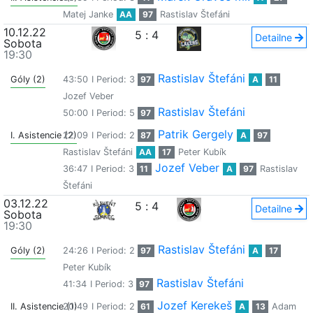
Matej Janke
AA
97
Rastislav Štefáni
10.12.22
5
:
4
Detailne
Sobota
19:30
Rastislav Štefáni
Góly (2)
43:50
I Period: 3
97
A
11
Jozef Veber
Rastislav Štefáni
50:00
I Period: 5
97
Patrik Gergely
I. Asistencie (2)
22:09
I Period: 2
87
A
97
Rastislav Štefáni
AA
17
Peter Kubík
Jozef Veber
36:47
I Period: 3
11
A
97
Rastislav
Štefáni
03.12.22
5
:
4
Detailne
Sobota
19:30
Rastislav Štefáni
Góly (2)
24:26
I Period: 2
97
A
17
Peter Kubík
Rastislav Štefáni
41:34
I Period: 3
97
Jozef Kerekeš
II. Asistencie (1)
20:49
I Period: 2
61
A
13
Adam