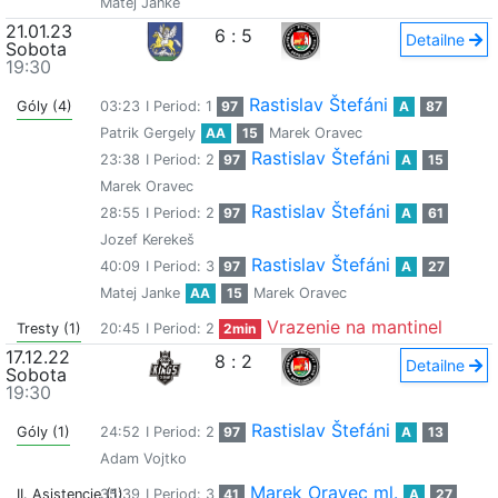
Matej Janke
21.01.23
6
:
5
Detailne
Sobota
19:30
Rastislav Štefáni
Góly (4)
03:23
I Period: 1
97
A
87
Patrik Gergely
AA
15
Marek Oravec
Rastislav Štefáni
23:38
I Period: 2
97
A
15
Marek Oravec
Rastislav Štefáni
28:55
I Period: 2
97
A
61
Jozef Kerekeš
Rastislav Štefáni
40:09
I Period: 3
97
A
27
Matej Janke
AA
15
Marek Oravec
Vrazenie na mantinel
Tresty (1)
20:45
I Period: 2
2min
17.12.22
8
:
2
Detailne
Sobota
19:30
Rastislav Štefáni
Góly (1)
24:52
I Period: 2
97
A
13
Adam Vojtko
Marek Oravec ml.
II. Asistencie (1)
35:39
I Period: 3
41
A
27