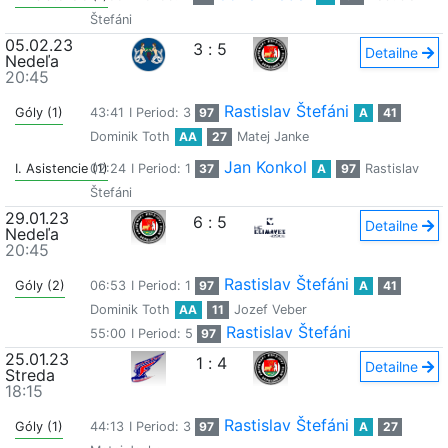
Štefáni
05.02.23
3
:
5
Detailne
Nedeľa
20:45
Rastislav Štefáni
Góly (1)
43:41
I Period: 3
97
A
41
Dominik Toth
AA
27
Matej Janke
Jan Konkol
I. Asistencie (1)
02:24
I Period: 1
37
A
97
Rastislav
Štefáni
29.01.23
6
:
5
Detailne
Nedeľa
20:45
Rastislav Štefáni
Góly (2)
06:53
I Period: 1
97
A
41
Dominik Toth
AA
11
Jozef Veber
Rastislav Štefáni
55:00
I Period: 5
97
25.01.23
1
:
4
Detailne
Streda
18:15
Rastislav Štefáni
Góly (1)
44:13
I Period: 3
97
A
27