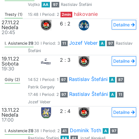
Vojtko
AA
97
Rastislav Štefáni
hákovanie
Tresty (1)
15:48
I Period: 2
2min
27.11.22
6
:
2
Detailne
Nedeľa
20:45
Jozef Veber
I. Asistencie (1)
39:30
I Period: 3
11
A
97
Rastislav
Štefáni
19.11.22
2
:
3
Detailne
Sobota
19:30
Rastislav Štefáni
Góly (2)
14:52
I Period: 1
97
A
87
Patrik Gergely
Rastislav Štefáni
17:46
I Period: 2
97
A
11
Jozef Veber
13.11.22
2
:
4
Detailne
Nedeľa
17:00
Dominik Toth
I. Asistencie (1)
28:38
I Period: 2
41
A
97
Rastislav Štefáni
AA
61
Jozef Kerekeš