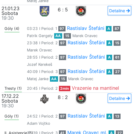
Matej Janke
21.01.23
6
:
5
Detailne
Sobota
19:30
Rastislav Štefáni
Góly (4)
03:23
I Period: 1
97
A
87
Patrik Gergely
AA
15
Marek Oravec
Rastislav Štefáni
23:38
I Period: 2
97
A
15
Marek Oravec
Rastislav Štefáni
28:55
I Period: 2
97
A
61
Jozef Kerekeš
Rastislav Štefáni
40:09
I Period: 3
97
A
27
Matej Janke
AA
15
Marek Oravec
Vrazenie na mantinel
Tresty (1)
20:45
I Period: 2
2min
17.12.22
8
:
2
Detailne
Sobota
19:30
Rastislav Štefáni
Góly (1)
24:52
I Period: 2
97
A
13
Adam Vojtko
Marek Oravec ml.
II. Asistencie (1)
35:39
I Period: 3
41
A
27