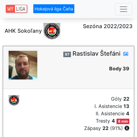
Hokejová liga Čaňa
Sezóna 2022/2023
AHK Sokoľany
Rastislav Štefáni
97
Body 39
Góly
22
I. Asistencie
13
II. Asistencie
4
Tresty
4
8 min
Zápasy
22
(91%)