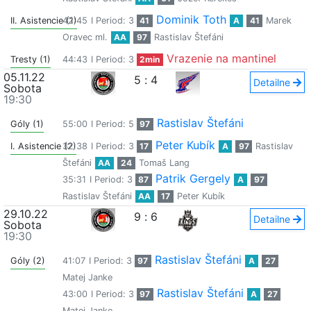
Dominik Toth
II. Asistencie (1)
42:45
I Period: 3
41
A
41
Marek
Oravec ml.
AA
97
Rastislav Štefáni
Vrazenie na mantinel
Tresty (1)
44:43
I Period: 3
2min
05.11.22
5
:
4
Detailne
Sobota
19:30
Rastislav Štefáni
Góly (1)
55:00
I Period: 5
97
Peter Kubík
I. Asistencie (2)
32:38
I Period: 3
17
A
97
Rastislav
Štefáni
AA
24
Tomaš Lang
Patrik Gergely
35:31
I Period: 3
87
A
97
Rastislav Štefáni
AA
17
Peter Kubík
29.10.22
9
:
6
Detailne
Sobota
19:30
Rastislav Štefáni
Góly (2)
41:07
I Period: 3
97
A
27
Matej Janke
Rastislav Štefáni
43:00
I Period: 3
97
A
27
Matej Janke