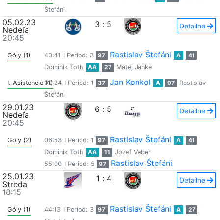
Štefáni
05.02.23
3
:
5
Detailne
Nedeľa
20:45
Rastislav Štefáni
Góly (1)
43:41
I Period: 3
97
A
41
Dominik Toth
AA
27
Matej Janke
Jan Konkol
I. Asistencie (1)
02:24
I Period: 1
37
A
97
Rastislav
Štefáni
29.01.23
6
:
5
Detailne
Nedeľa
20:45
Rastislav Štefáni
Góly (2)
06:53
I Period: 1
97
A
41
Dominik Toth
AA
11
Jozef Veber
Rastislav Štefáni
55:00
I Period: 5
97
25.01.23
1
:
4
Detailne
Streda
18:15
Rastislav Štefáni
Góly (1)
44:13
I Period: 3
97
A
27