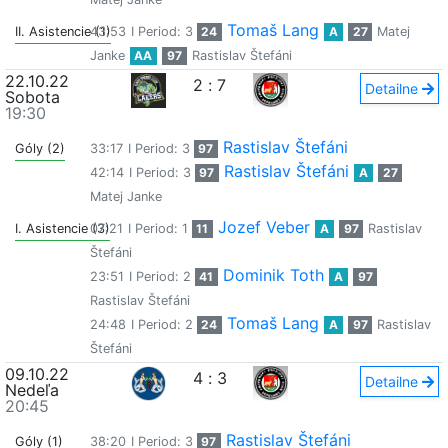
Tomaš Lang
II. Asistencie (1)
43:53
I Period: 3
24
A
27
Matej
Janke
AA
97
Rastislav Štefáni
22.10.22
2
:
7
Detailne
Sobota
19:30
Rastislav Štefáni
Góly (2)
33:17
I Period: 3
97
Rastislav Štefáni
42:14
I Period: 3
97
A
27
Matej Janke
Jozef Veber
I. Asistencie (3)
07:21
I Period: 1
11
A
97
Rastislav
Štefáni
Dominik Toth
23:51
I Period: 2
41
A
97
Rastislav Štefáni
Tomaš Lang
24:48
I Period: 2
24
A
97
Rastislav
Štefáni
09.10.22
4
:
3
Detailne
Nedeľa
20:45
Rastislav Štefáni
Góly (1)
38:20
I Period: 3
97