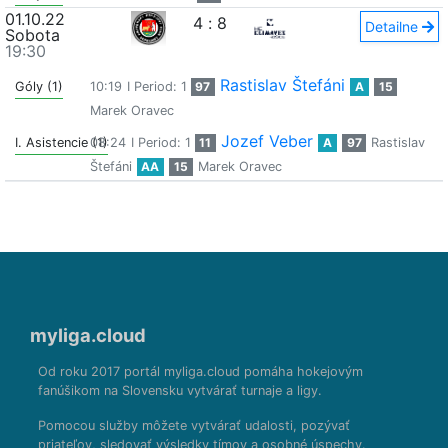
01.10.22
4
:
8
Detailne
Sobota
19:30
Rastislav Štefáni
Góly (1)
10:19
I Period: 1
97
A
15
Marek Oravec
Jozef Veber
I. Asistencie (1)
08:24
I Period: 1
11
A
97
Rastislav
Štefáni
AA
15
Marek Oravec
myliga.cloud
Od roku 2017 portál myliga.cloud pomáha hokejovým
fanúšikom na Slovensku vytvárať turnaje a ligy.
Pomocou služby môžete vytvárať udalosti, pozývať
priateľov, sledovať výsledky tímov a osobné úspechy.