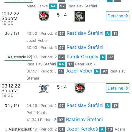
Matej Janke
AA
97
Rastislav Štefáni
10.12.22
5
:
4
Detailne
Sobota
19:30
Rastislav Štefáni
Góly (2)
43:50
I Period: 3
97
A
11
Jozef Veber
Rastislav Štefáni
50:00
I Period: 5
97
Patrik Gergely
I. Asistencie (2)
22:09
I Period: 2
87
A
97
Rastislav Štefáni
AA
17
Peter Kubík
Jozef Veber
36:47
I Period: 3
11
A
97
Rastislav
Štefáni
03.12.22
5
:
4
Detailne
Sobota
19:30
Rastislav Štefáni
Góly (2)
24:26
I Period: 2
97
A
17
Peter Kubík
Rastislav Štefáni
41:34
I Period: 3
97
Jozef Kerekeš
II. Asistencie (1)
20:49
I Period: 2
61
A
13
Adam