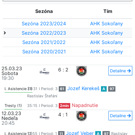
Sezóna
Tím
Sezóna 2023/2024
AHK Sokoľany
Sezóna 2022/2023
AHK Sokoľany
Sezóna 2021/2022
AHK Sokoľany
Sezóna 2020/2021
AHK Sokoľany
25.03.23
6
:
2
Detailne
Sobota
19:30
Jozef Kerekeš
I. Asistencie (1)
33:31
I Period: 3
61
A
97
Rastislav Štefáni
Napadnutie
Tresty (1)
35:15
I Period: 3
2min
12.03.23
4
:
1
Detailne
Nedeľa
20:45
Jozef Veber
I. Asistencie (1)
12:55
I Period: 1
11
A
97
Rastislav