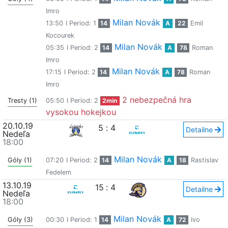
Imro
Milan Novák
13:50
I Period: 1
14
A
22
Emil
Kocourek
Milan Novák
05:35
I Period: 2
14
A
78
Roman
Imro
Milan Novák
17:15
I Period: 2
14
A
78
Roman
Imro
2 nebezpečná hra
Tresty (1)
05:50
I Period: 2
2min
vysokou hokejkou
20.10.19
5
:
4
Detailne
Nedeľa
18:00
Milan Novák
Góly (1)
07:20
I Period: 2
14
A
18
Rastislav
Fedelem
13.10.19
15
:
4
Detailne
Nedeľa
18:00
Milan Novák
Góly (3)
00:30
I Period: 1
14
A
72
Ivo