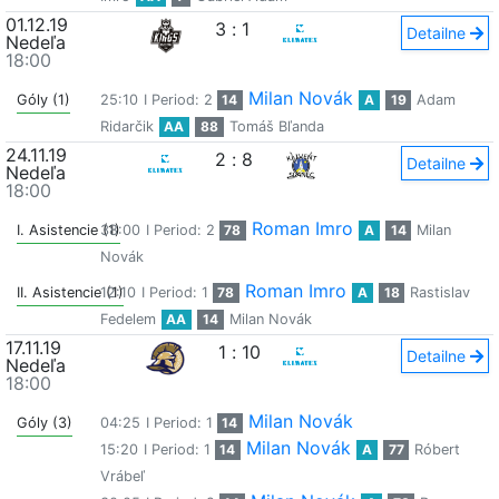
01.12.19
3
:
1
Detailne
Nedeľa
18:00
Milan Novák
Góly (1)
25:10
I Period: 2
14
A
19
Adam
Ridarčik
AA
88
Tomáš Bľanda
24.11.19
2
:
8
Detailne
Nedeľa
18:00
Roman Imro
I. Asistencie (1)
38:00
I Period: 2
78
A
14
Milan
Novák
Roman Imro
II. Asistencie (1)
12:10
I Period: 1
78
A
18
Rastislav
Fedelem
AA
14
Milan Novák
17.11.19
1
:
10
Detailne
Nedeľa
18:00
Milan Novák
Góly (3)
04:25
I Period: 1
14
Milan Novák
15:20
I Period: 1
14
A
77
Róbert
Vrábeľ