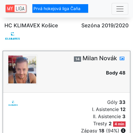
Prvá hokejová liga Čaňa
HC KLIMAVEX Košice
Sezóna 2019/2020
Milan Novák
14
Body 48
Góly
33
I. Asistencie
12
II. Asistencie
3
Tresty
2
4 min
Zápasy
18
(94%)