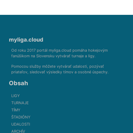
myliga.cloud
Od roku 2017 portál myliga.cloud pomáha hokejovým
fanúšikom na Slovensku vytvárať turnaje a ligy.
Pomocou služby môžete vytvárať udalosti, pozývať
priateľov, sledovať výsledky tímov a osobné úspechy.
Obsah
LIGY
TURNAJE
TÍMY
ŠTADIÓNY
UDALOSTI
ARCHÍV