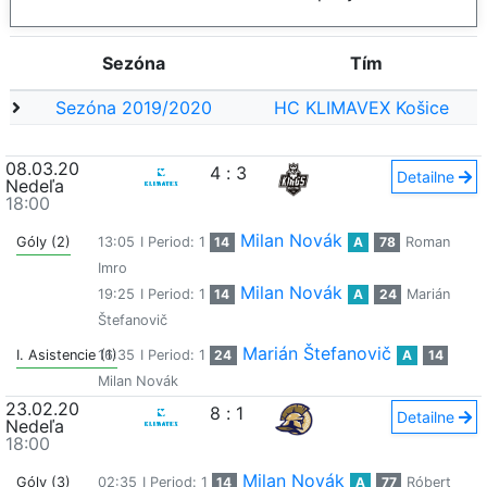
Sezóna
Tím
Sezóna 2019/2020
HC KLIMAVEX Košice
08.03.20
4
:
3
Detailne
Nedeľa
18:00
Milan Novák
Góly (2)
13:05
I Period: 1
14
A
78
Roman
Imro
Milan Novák
19:25
I Period: 1
14
A
24
Marián
Štefanovič
Marián Štefanovič
I. Asistencie (1)
16:35
I Period: 1
24
A
14
Milan Novák
23.02.20
8
:
1
Detailne
Nedeľa
18:00
Milan Novák
Góly (3)
02:35
I Period: 1
14
A
77
Róbert