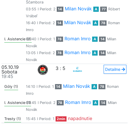
Ščambora
Milan Novák
03:55
I Period: 2
14
A
77
Róbert
Vrábeľ
Milan Novák
16:40
I Period: 2
14
A
78
Roman
Imro
Roman Imro
I. Asistencie (2)
06:40
I Period: 1
78
A
14
Milan
Novák
Roman Imro
13:05
I Period: 2
78
A
14
Milan
Novák
05.10.19
3
:
5
Detailne
Sobota
19:45
Milan Novák
Góly (1)
14:10
I Period: 1
14
A
78
Roman
Imro
Roman Imro
I. Asistencie (1)
04:45
I Period: 2
78
A
14
Milan
Novák
napadnutie
Tresty (1)
15:45
I Period: 1
2min