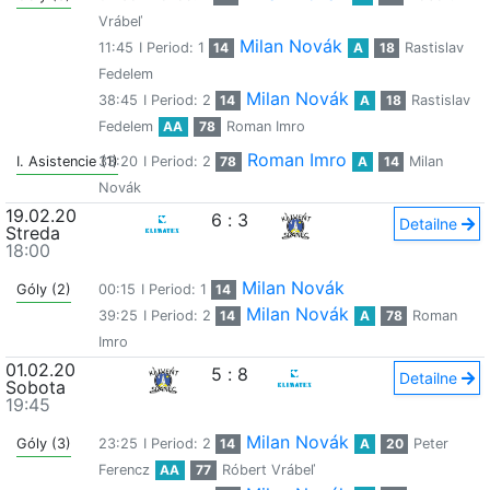
Vrábeľ
Milan Novák
11:45
I Period: 1
14
A
18
Rastislav
Fedelem
Milan Novák
38:45
I Period: 2
14
A
18
Rastislav
Fedelem
AA
78
Roman Imro
Roman Imro
I. Asistencie (1)
33:20
I Period: 2
78
A
14
Milan
Novák
19.02.20
6
:
3
Detailne
Streda
18:00
Milan Novák
Góly (2)
00:15
I Period: 1
14
Milan Novák
39:25
I Period: 2
14
A
78
Roman
Imro
01.02.20
5
:
8
Detailne
Sobota
19:45
Milan Novák
Góly (3)
23:25
I Period: 2
14
A
20
Peter
Ferencz
AA
77
Róbert Vrábeľ