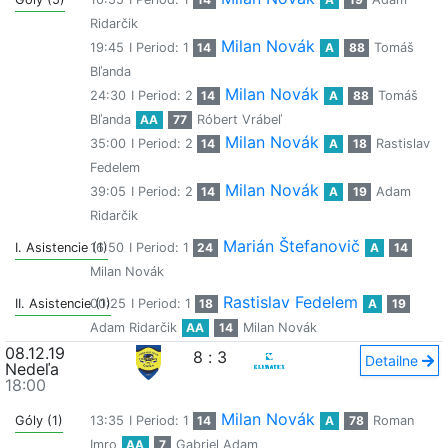
Ridarčik
Milan Novák
19:45
I Period: 1
14
A
88
Tomáš
Bľanda
Milan Novák
24:30
I Period: 2
14
A
88
Tomáš
Bľanda
AA
77
Róbert Vrábeľ
Milan Novák
35:00
I Period: 2
14
A
18
Rastislav
Fedelem
Milan Novák
39:05
I Period: 2
14
A
19
Adam
Ridarčik
Marián Štefanovič
I. Asistencie (1)
16:50
I Period: 1
24
A
14
Milan Novák
Rastislav Fedelem
II. Asistencie (1)
00:25
I Period: 1
18
A
19
Adam Ridarčik
AA
14
Milan Novák
08.12.19
8
:
3
Detailne
Nedeľa
18:00
Milan Novák
Góly (1)
13:35
I Period: 1
14
A
78
Roman
Imro
AA
7
Gabriel Adam