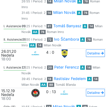
Milan Novák
26:55
I Period: 2
14
A
78
Roman
Imro
Milan Novák
31:45
I Period: 2
14
A
78
Roman
Imro
Tomáš Banyasz
I. Asistencie (1)
06:25
I Period: 1
81
A
14
Milan
Novák
AA
78
Roman Imro
Ivo Ščambora
II. Asistencie (1)
29:30
I Period: 2
72
A
78
Roman
Imro
AA
14
Milan Novák
26.01.20
4
:
0
Detailne
Nedeľa
18:00
Peter Ferencz
I. Asistencie (2)
22:25
I Period: 2
20
A
14
Milan
Novák
Rastislav Fedelem
39:45
I Period: 2
18
A
14
Milan Novák
AA
88
Tomáš Bľanda
15.12.19
0
:
13
Detailne
Nedeľa
18:00
Milan Novák
Góly (5)
10:55
I Period: 1
14
A
19
Adam