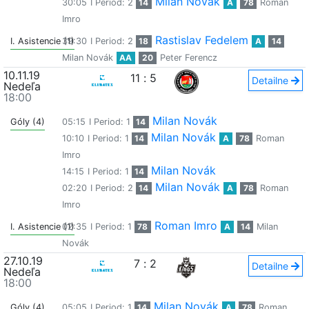
Milan Novák
30:05
I Period: 2
14
A
78
Roman
Imro
Rastislav Fedelem
I. Asistencie (1)
39:30
I Period: 2
18
A
14
Milan Novák
AA
20
Peter Ferencz
10.11.19
11
:
5
Detailne
Nedeľa
18:00
Milan Novák
Góly (4)
05:15
I Period: 1
14
Milan Novák
10:10
I Period: 1
14
A
78
Roman
Imro
Milan Novák
14:15
I Period: 1
14
Milan Novák
02:20
I Period: 2
14
A
78
Roman
Imro
Roman Imro
I. Asistencie (1)
02:35
I Period: 1
78
A
14
Milan
Novák
27.10.19
7
:
2
Detailne
Nedeľa
18:00
Milan Novák
Góly (4)
05:05
I Period: 1
14
A
78
Roman