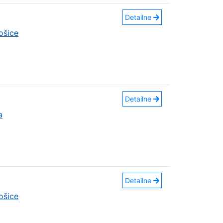
Detailne
ošice
Detailne
a
Detailne
ošice