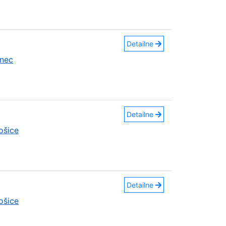
Detailne
nec
Detailne
ošice
Detailne
ošice