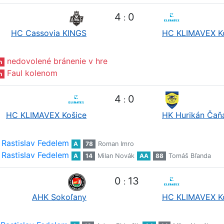
4
0
:
HC Cassovia KINGS
HC KLIMAVEX K
nedovolené bránenie v hre
n
Faul kolenom
n
4
0
:
HC KLIMAVEX Košice
HK Hurikán Čaň
Rastislav Fedelem
A
78
Roman Imro
Rastislav Fedelem
A
14
Milan Novák
AA
88
Tomáš Bľanda
0
13
:
AHK Sokoľany
HC KLIMAVEX K