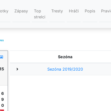
Fotky
Zápasy
Top
Tresty
Hráči
Popis
Pravi
strelci
Sezóna
15
Sezóna 2019/2020
y
6
e
9
e
0