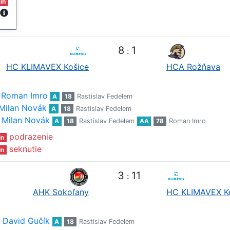
in
8
1
:
HC KLIMAVEX Košice
HCA Rožňava
Roman Imro
A
18
Rastislav Fedelem
Milan Novák
A
18
Rastislav Fedelem
Milan Novák
A
18
Rastislav Fedelem
AA
78
Roman Imro
podrazenie
in
seknutie
in
3
11
:
AHK Sokoľany
HC KLIMAVEX K
David Gučík
A
18
Rastislav Fedelem