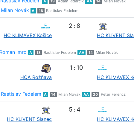
Rastislav Fedelem
A
19
Adam Ridarčik
AA
14
Milan Novák
Milan Novák
A
18
Rastislav Fedelem
2
8
:
HC KLIMAVEX Košice
HC KLIVENT Sla
Roman Imro
A
18
Rastislav Fedelem
AA
14
Milan Novák
1
10
:
HCA Rožňava
HC KLIMAVEX K
Rastislav Fedelem
A
14
Milan Novák
AA
20
Peter Ferencz
5
4
:
HC KLIVENT Slanec
HC KLIMAVEX K