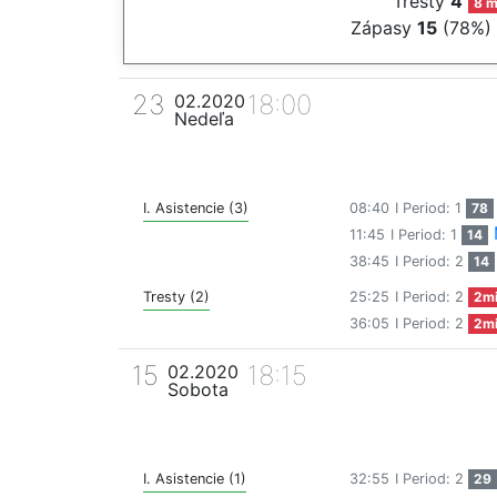
Tresty
4
8 m
Zápasy
15
(78%)
23
18:00
02.2020
Nedeľa
I. Asistencie (3)
08:40
I Period: 1
78
11:45
I Period: 1
14
38:45
I Period: 2
14
Tresty (2)
25:25
I Period: 2
2m
36:05
I Period: 2
2m
15
18:15
02.2020
Sobota
I. Asistencie (1)
32:55
I Period: 2
29