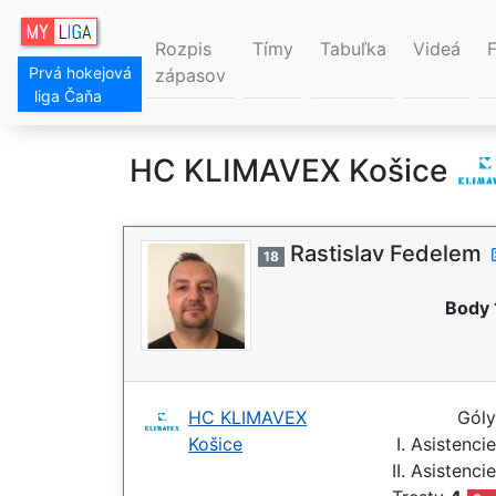
Rozpis
Tímy
Tabuľka
Videá
Prvá hokejová
zápasov
liga Čaňa
HC KLIMAVEX Košice
Rastislav Fedelem
18
Body 
HC KLIMAVEX
Gól
Košice
I. Asistenci
II. Asistenci