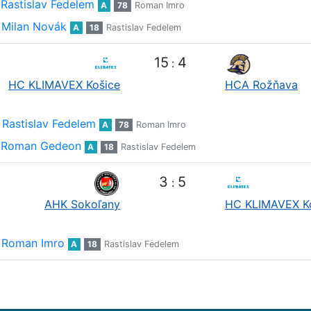
Rastislav Fedelem
A
78
Roman Imro
Milan Novák
A
18
Rastislav Fedelem
15
4
:
HC KLIMAVEX Košice
HCA Rožňava
Rastislav Fedelem
A
78
Roman Imro
Roman Gedeon
A
18
Rastislav Fedelem
3
5
:
AHK Sokoľany
HC KLIMAVEX K
Roman Imro
A
18
Rastislav Fedelem